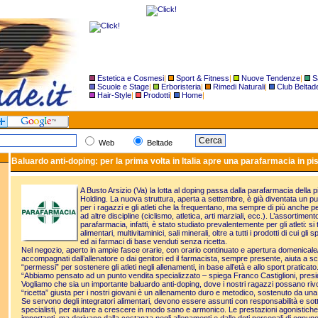
Estetica e Cosmesi
|
Sport & Fitness
|
Nuove Tendenze
|
S
Scuole e Stage
|
Erboristeria
|
Rimedi Naturali
|
Club Beltad
Hair-Style
|
Prodotti
|
Home
|
Web
Beltade
Baluardo anti-doping: per la prima volta in Italia apre una parafarmacia in pi
A Busto Arsizio (Va) la lotta al doping passa dalla parafarmacia della
Holding. La nuova struttura, aperta a settembre, è già diventata un pu
per i ragazzi e gli atleti che la frequentano, ma sempre di più anche pe
ad altre discipline (ciclismo, atletica, arti marziali, ecc.). L’assortimento
parafarmacia, infatti, è stato studiato prevalentemente per gli atleti: si
alimentari, multivitaminici, sali minerali, oltre a tutti i prodotti di cui g
ed ai farmaci di base venduti senza ricetta.
Nel negozio, aperto in ampie fasce orarie, con orario continuato e apertura domenicale/f
accompagnati dall’allenatore o dai genitori ed il farmacista, sempre presente, aiuta a sceg
“permessi” per sostenere gli atleti negli allenamenti, in base all’età e allo sport praticato
“Abbiamo pensato ad un punto vendita specializzato – spiega Franco Castiglioni, presi
Vogliamo che sia un importante baluardo anti-doping, dove i nostri ragazzi possano rivo
“ricetta” giusta per i nostri giovani è un allenamento duro e metodico, sostenuto da una 
Se servono degli integratori alimentari, devono essere assunti con responsabilità e sotto
specialisti, per aiutare a crescere in modo sano e armonico. Le prestazioni agonistiche p