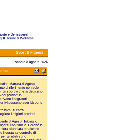
alute e Benessere
|
e
|
Terme & Wellness
|
Sport & Fitness
sabato 8 agosto 2026
scina
 piscina Manara di Agesp
nto di riferimento non solo
r gli sportivi che si dedicano
 dei prodotti in
 trovano integratori
li sportivi possono aver bisogno
estiva, si entra
liere i migliori prodotti
.
dente di Agesp Holding -.
lgersi con fiducia. Perché la
dieta bilanciata e salutare.
 il costante controllo di
er gli atleti sono