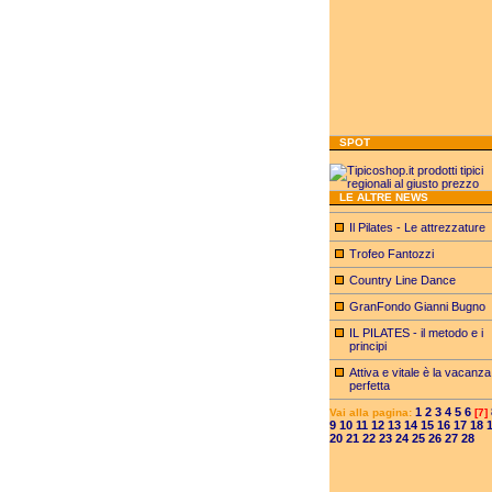
SPOT
LE ALTRE NEWS
Il Pilates - Le attrezzature
Trofeo Fantozzi
Country Line Dance
GranFondo Gianni Bugno
IL PILATES - il metodo e i
principi
Attiva e vitale è la vacanza
perfetta
1
2
3
4
5
6
Vai alla pagina:
[7]
9
10
11
12
13
14
15
16
17
18
20
21
22
23
24
25
26
27
28