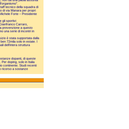
o, non da una pillola assunta
l’organismo”.
taff tecnico della squadra di
io di via Manara per propri
a Michele Forte – Presidente
 gli sportivi
e Gianfranco Carraro,
lla prevenzione a questo
o una serie di incontri in
izio è stata supportata dalla
 ben 72mila solo in estate. I
li dell’intera struttura
sostanze dopanti, di queste
 Per doping, solo in Italia
io continente. Studi recenti
no ricorso a sostanze