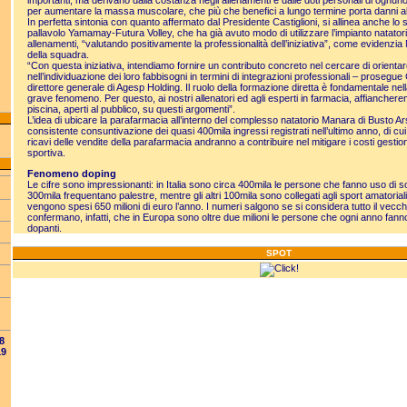
importanti, ma derivano dalla costanza negli allenamenti e dalle doti personali di ognun
per aumentare la massa muscolare, che più che benefici a lungo termine porta danni al
In perfetta sintonia con quanto affermato dal Presidente Castiglioni, si allinea anche lo s
pallavolo Yamamay-Futura Volley, che ha già avuto modo di utilizzare l’impianto natator
allenamenti, “valutando positivamente la professionalità dell’iniziativa”, come evidenzi
della squadra.
“Con questa iniziativa, intendiamo fornire un contributo concreto nel cercare di orientare
nell’individuazione dei loro fabbisogni in termini di integrazioni professionali – prosegu
direttore generale di Agesp Holding. Il ruolo della formazione diretta è fondamentale ne
grave fenomeno. Per questo, ai nostri allenatori ed agli esperti in farmacia, affiancherem
piscina, aperti al pubblico, su questi argomenti”.
L’idea di ubicare la parafarmacia all’interno del complesso natatorio Manara di Busto Ars
consistente consuntivazione dei quasi 400mila ingressi registrati nell’ultimo anno, di cui
ricavi delle vendite della parafarmacia andranno a contribuire nel mitigare i costi gestiona
sportiva.
Fenomeno doping
Le cifre sono impressionanti: in Italia sono circa 400mila le persone che fanno uso di 
300mila frequentano palestre, mentre gli altri 100mila sono collegati agli sport amatoriali.
vengono spesi 650 milioni di euro l’anno. I numeri salgono se si considera tutto il vecch
confermano, infatti, che in Europa sono oltre due milioni le persone che ogni anno fan
dopanti.
SPOT
8
19