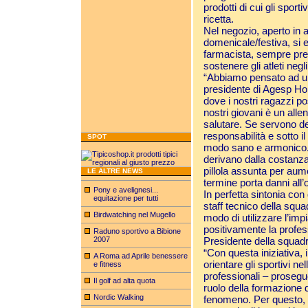
prodotti di cui gli spor
ricetta.
Nel negozio, aperto in 
domenicale/festiva, si e
farmacista, sempre prese
sostenere gli atleti negl
“Abbiamo pensato ad un
presidente di Agesp Hol
dove i nostri ragazzi po
nostri giovani è un all
salutare. Se servono de
responsabilità e sotto il
SPOT
modo sano e armonico. L
derivano dalla costanza
pillola assunta per au
LE ALTRE NEWS
termine porta danni all
Pony e avelignesi...
In perfetta sintonia con
equitazione per tutti
staff tecnico della squ
Birdwatching nel Mugello
modo di utilizzare l’imp
positivamente la profess
Raduno sportivo a Bibione
2007
Presidente della squadr
“Con questa iniziativa, 
A Roma ad Aprile benessere
orientare gli sportivi ne
e fitness
professionali – prosegu
Il golf ad alta quota
ruolo della formazione 
Nordic Walking
fenomeno. Per questo, ai