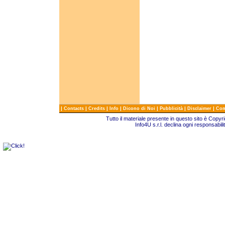
|
|
|
|
|
|
|
Contacts
Credits
Info
Dicono di Noi
Pubblicità
Disclaimer
Com
Tutto il materiale presente in questo sito è Copy
Info4U s.r.l. declina ogni responsabili