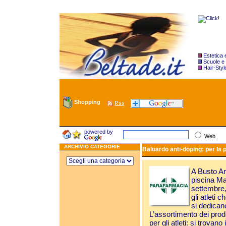
Estetica
Scuole e
Hair-Styl
Shopping
powered by
Web
ARCHIVIO CATEGORIE
Baluardo anti-doping: per la p
A Busto Ar
piscina Ma
settembre,
gli atleti 
si dedicano
L’assortimento dei prodo
per gli atleti: si trovano 