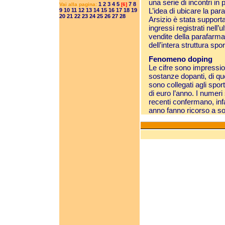
una serie di incontri in 
1
2
3
4
5
7
8
Vai alla pagina:
[6]
L’idea di ubicare la pa
9
10
11
12
13
14
15
16
17
18
19
20
21
22
23
24
25
26
27
28
Arsizio è stata support
ingressi registrati nell’
vendite della parafarmac
dell’intera struttura spor
Fenomeno doping
Le cifre sono impressio
sostanze dopanti, di qu
sono collegati agli spor
di euro l’anno. I numeri
recenti confermano, infa
anno fanno ricorso a s