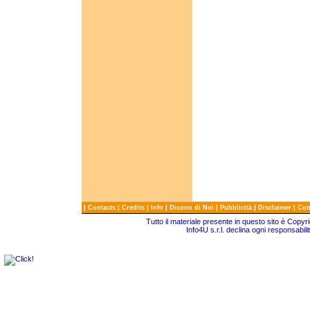
|
|
|
|
|
|
|
Contacts
Credits
Info
Dicono di Noi
Pubblicità
Disclaimer
Com
Tutto il materiale presente in questo sito è Copy
Info4U s.r.l. declina ogni responsabili