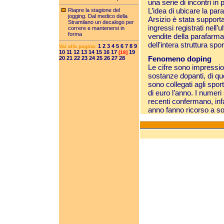
una serie di incontri in 
L’idea di ubicare la pa
Riapre la stagione del
jogging. Dal medico della
Arsizio è stata support
Stramilano un decalogo per
ingressi registrati nell’
correre e mantenersi in
forma
vendite della parafarmac
dell’intera struttura spor
1
2
3
4
5
6
7
8
9
Vai alla pagina:
10
11
12
13
14
15
16
17
19
[18]
Fenomeno doping
20
21
22
23
24
25
26
27
28
Le cifre sono impressio
sostanze dopanti, di qu
sono collegati agli spor
di euro l’anno. I numeri
recenti confermano, infa
anno fanno ricorso a s