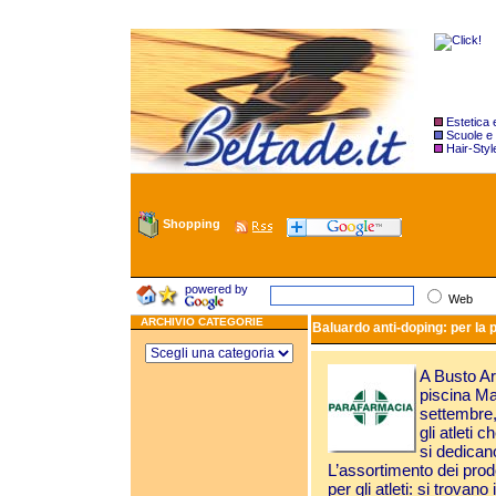
Estetica
Scuole e
Hair-Styl
Shopping
powered by
Web
ARCHIVIO CATEGORIE
Baluardo anti-doping: per la p
A Busto Ar
piscina Ma
settembre,
gli atleti 
si dedicano
L’assortimento dei prodo
per gli atleti: si trovano 