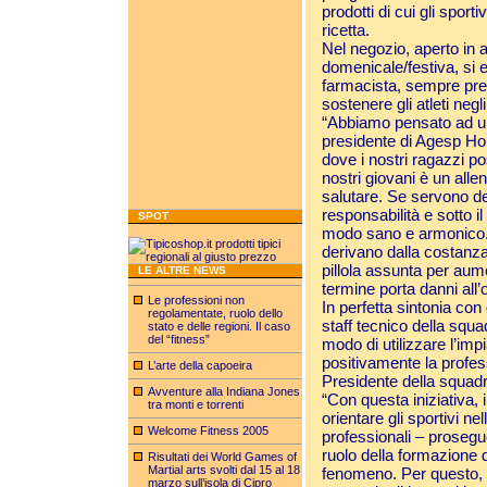
prodotti di cui gli spor
ricetta.
Nel negozio, aperto in 
domenicale/festiva, si e
farmacista, sempre prese
sostenere gli atleti negl
“Abbiamo pensato ad un
presidente di Agesp Hol
dove i nostri ragazzi po
nostri giovani è un all
salutare. Se servono de
responsabilità e sotto il
SPOT
modo sano e armonico. L
derivano dalla costanza
pillola assunta per au
LE ALTRE NEWS
termine porta danni all
Le professioni non
In perfetta sintonia con
regolamentate, ruolo dello
staff tecnico della squ
stato e delle regioni. Il caso
del “fitness”
modo di utilizzare l’imp
positivamente la profess
L’arte della capoeira
Presidente della squadr
Avventure alla Indiana Jones
“Con questa iniziativa, 
tra monti e torrenti
orientare gli sportivi ne
Welcome Fitness 2005
professionali – prosegu
ruolo della formazione 
Risultati dei World Games of
Martial arts svolti dal 15 al 18
fenomeno. Per questo, ai
marzo sull’isola di Cipro