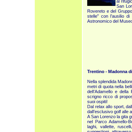
al rifug
San Lore
Rovereto e del Gruppo d
stelle” con l’ausilio d
Astronomico del Museo C
Trentino - Madonna d
Nella splendida Madonna
metri di quota nella bel
dell’Adamello e della 
scrigno ricco di propos
suoi ospiti!
Dal relax allo sport, da
dall’esclusivo golf alle 
A San Lorenzo la gita 
nel Parco Adamello-Bre
laghi, vallette, ruscel
suggestioni attraverso