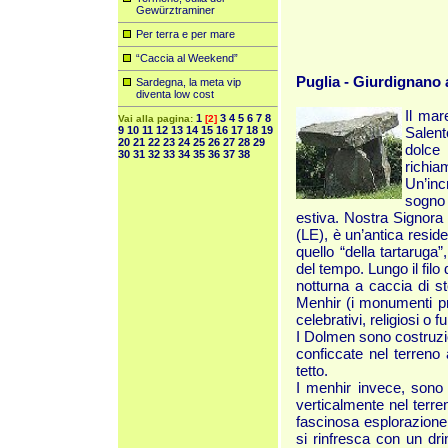
Gewürztraminer
Per terra e per mare
“Caccia al Weekend”
Puglia - Giurdignano 
Sardegna, la meta vip
diventa low cost
Il mare
1
3
4
5
6
7
8
Vai alla pagina:
[2]
9
10
11
12
13
14
15
16
17
18
19
Salen
20
21
22
23
24
25
26
27
28
29
dolce
30
31
32
33
34
35
36
37
38
richia
Un’inc
sogno 
estiva. Nostra Signora 
(LE), è un’antica resid
quello “della tartaruga
del tempo. Lungo il filo
notturna a caccia di st
Menhir (i monumenti pre
celebrativi, religiosi o 
I Dolmen sono costruzion
conficcate nel terreno
tetto.
I menhir invece, sono c
verticalmente nel terren
fascinosa esplorazione 
si rinfresca con un dri