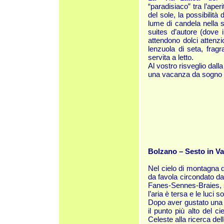
“paradisiaco” tra l’aper
del sole, la possibilità
lume di candela nella s
suites d’autore (dove i
attendono dolci attenzio
lenzuola di seta, frag
servita a letto.
Al vostro risveglio dall
una vacanza da sogno a
Bolzano – Sesto in Va
Nel cielo di montagna d
da favola circondato da
Fanes-Sennes-Braies, si
l’aria è tersa e le luci 
Dopo aver gustato una d
il punto più alto del c
Celeste alla ricerca dell