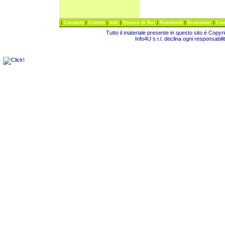
|
|
|
|
|
|
|
Contacts
Credits
Info
Dicono di Noi
Pubblicità
Disclaimer
Com
Tutto il materiale presente in questo sito è Copy
Info4U s.r.l. declina ogni responsabili