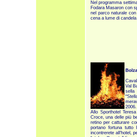
Nel programma settimana
Fodara Masaron con spec
nel parco naturale con 
cena a lume di candela 
Bolza
Caval
Val Ba
sella
“Stel
merav
2006.
Allo Sporthotel Teres
Croce, una delle più bel
retino per catturare co
portano fortuna tutto
incontrerete all’hotel,