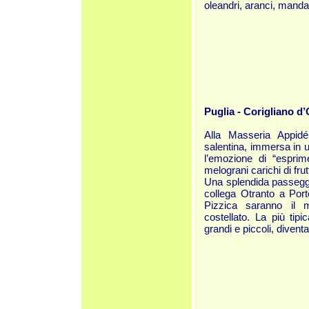
oleandri, aranci, mandari
Puglia - Corigliano d
Alla Masseria Appid
salentina, immersa in un
l’emozione di “esprime
melograni carichi di frutt
Una splendida passeggi
collega Otranto a Por
Pizzica saranno il m
costellato. La più tipi
grandi e piccoli, diventa