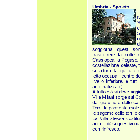
Umbria - Spoleto
N
S
e
S
o
d
soggiorna, questi son
trascorrere la notte 
Cassiopea, a Pegaso, 
costellazione celeste, 
sulla torretta: qui tutt
letto occupa il centro 
livello inferiore, e tu
automatizzati.).
A tutto ciò si deve agg
Villa Milani sorge sul C
dal giardino e dalle ca
Torri, la possente mole 
le sagome delle torri e 
La Villa stessa costit
ancor più suggestivo d
con rinfresco.