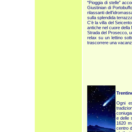
“Pioggia di stelle” acc
Giustinian di Portobuffo
rilassanti dell’idromas
sulla splendida terrazza
C’è la villa del Seicent
antiche nel cuore della 
Strada del Prosecco, un
relax su un lettino so
trascorrere una vacanza
Trentin
Ogni es
tradiz
coniugar
e delle
1620 me
centro d