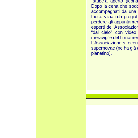
“stube all’aperto” (icona
Dopo la cena che soddis
accompagnati da una ca
fuoco viziati da pregiat
perdere gli appuntament
esperti dell’Associazio
“dal cielo” con video 
meraviglie del firmamen
L’Associazione si occu
supernovae (ne ha già a
pianetino).