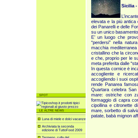
Sicilia 
L’incan
elevata e la più antica 
dei Panarelli e delle F
su un unico basamento
E’ un luogo che provo
“perdersi” nella natur
macchia mediterranea e
cristallino che la circo
e che, proprio per le s
meta preferita dalle “st
In questa cornice è inca
accogliente e ricerc
accogliendo i suoi ospi
rende Panarea famosa
Quartara celebra San 
mare: ostriche con z
SPOT
formaggio di capra con
cipollina e citronette d
mare, sorbetto di salvi
LE ALTRE NEWS
patate, babà mignon affo
Luna di miele e dolci vacanze
Archiviata la seconda
edizione di TuttoFood 2009
Termeno, culla del