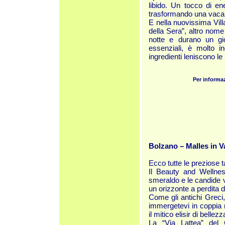
libido. Un tocco di en
trasformando una vacanza
E nella nuovissima Villa
della Sera”, altro nome 
notte e durano un gio
essenziali, è molto in
ingredienti leniscono le 
Per informa
Bolzano – Malles in V
Ecco tutte le preziose t
Il Beauty and Wellness
smeraldo e le candide ve
un orizzonte a perdita d
Come gli antichi Greci, 
immergetevi in coppia 
il mitico
elisir di bellezza
La “Via Lattea” del