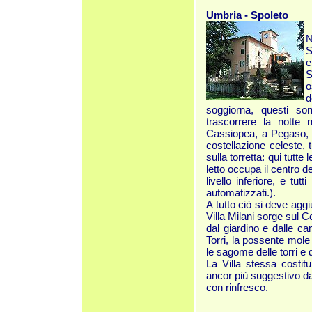
Umbria - Spoleto
N
S
e
S
o
d
soggiorna, questi son
trascorrere la notte 
Cassiopea, a Pegaso, 
costellazione celeste, 
sulla torretta: qui tutt
letto occupa il centro 
livello inferiore, e tu
automatizzati.).
A tutto ciò si deve agg
Villa Milani sorge sul C
dal giardino e dalle ca
Torri, la possente mole 
le sagome delle torri e 
La Villa stessa costit
ancor più suggestivo d
con rinfresco.