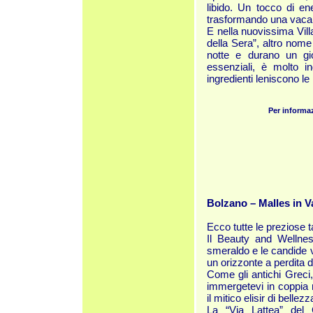
libido. Un tocco di en
trasformando una vacanza
E nella nuovissima Villa
della Sera”, altro nome 
notte e durano un gio
essenziali, è molto in
ingredienti leniscono le 
Per informa
Bolzano – Malles in V
Ecco tutte le preziose t
Il Beauty and Wellness
smeraldo e le candide ve
un orizzonte a perdita d
Come gli antichi Greci, 
immergetevi in coppia 
il mitico
elisir di bellezza
La “Via Lattea” del