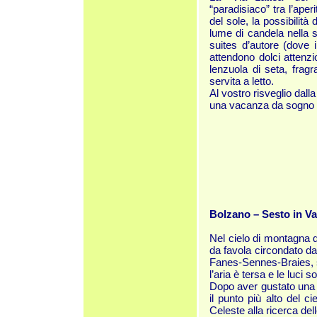
“paradisiaco” tra l’aper
del sole, la possibilità
lume di candela nella s
suites d’autore (dove i
attendono dolci attenzio
lenzuola di seta, frag
servita a letto.
Al vostro risveglio dall
una vacanza da sogno a
Bolzano – Sesto in Va
Nel cielo di montagna d
da favola circondato da
Fanes-Sennes-Braies, si
l’aria è tersa e le luci 
Dopo aver gustato una d
il punto più alto del c
Celeste alla ricerca dell