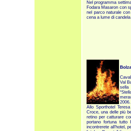
Nel programma settimana
Fodara Masaron con spec
nel parco naturale con 
cena a lume di candela 
Bolza
Caval
Val Ba
sella
“Stel
merav
2006.
Allo Sporthotel Teres
Croce, una delle più bel
retino per catturare co
portano fortuna tutto
incontrerete all’hotel,