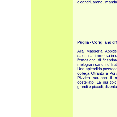
oleandri, aranci, mandari
Puglia - Corigliano d
Alla Masseria Appid
salentina, immersa in un
l’emozione di “esprime
melograni carichi di frutt
Una splendida passeggi
collega Otranto a Por
Pizzica saranno il m
costellato. La più tipi
grandi e piccoli, diventa