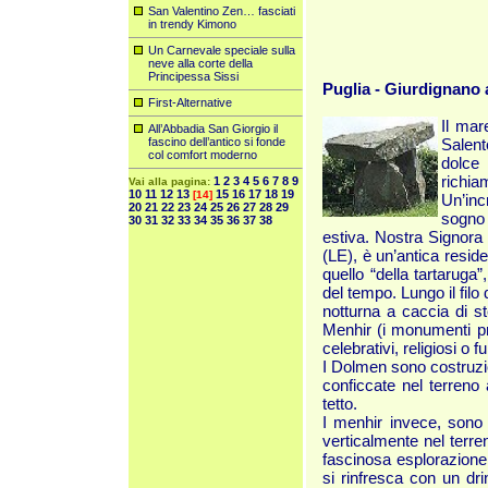
San Valentino Zen… fasciati
in trendy Kimono
Un Carnevale speciale sulla
neve alla corte della
Principessa Sissi
Puglia - Giurdignano 
First-Alternative
Il mare
All’Abbadia San Giorgio il
fascino dell’antico si fonde
Salen
col comfort moderno
dolce
richia
1
2
3
4
5
6
7
8
9
Vai alla pagina:
10
11
12
13
15
16
17
18
19
[14]
Un’inc
20
21
22
23
24
25
26
27
28
29
sogno 
30
31
32
33
34
35
36
37
38
estiva. Nostra Signora 
(LE), è un’antica resid
quello “della tartaruga
del tempo. Lungo il filo
notturna a caccia di st
Menhir (i monumenti pre
celebrativi, religiosi o 
I Dolmen sono costruzion
conficcate nel terreno
tetto.
I menhir invece, sono c
verticalmente nel terren
fascinosa esplorazione 
si rinfresca con un dri