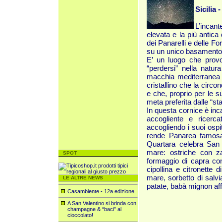
Sicilia 
L’incan
elevata e la più antica 
dei Panarelli e delle F
su un unico basamento
E’ un luogo che provo
“perdersi” nella natur
macchia mediterranea e
cristallino che la circo
e che, proprio per le s
meta preferita dalle “st
In questa cornice è inca
accogliente e ricerc
accogliendo i suoi ospi
rende Panarea famosa
Quartara celebra San 
mare: ostriche con z
SPOT
formaggio di capra con
cipollina e citronette d
mare, sorbetto di salvi
LE ALTRE NEWS
patate, babà mignon affo
Casambiente - 12a edizione
A San Valentino si brinda con
champagne & “baci” al
cioccolato!