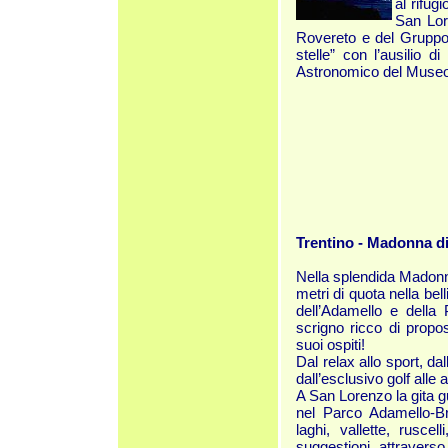
al rifug
San Lore
Rovereto e del Gruppo d
stelle” con l’ausilio d
Astronomico del Museo C
Trentino - Madonna d
Nella splendida Madonna
metri di quota nella bel
dell’Adamello e della 
scrigno ricco di propos
suoi ospiti!
Dal relax allo sport, da
dall’esclusivo golf alle 
A San Lorenzo la gita 
nel Parco Adamello-Bre
laghi, vallette, ruscel
suggestioni attraverso