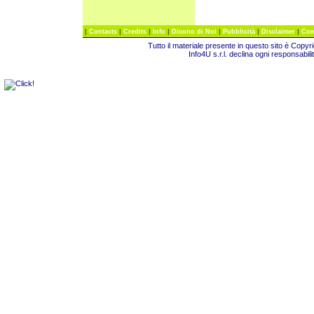
|
|
|
|
|
|
|
Contacts
Credits
Info
Dicono di Noi
Pubblicità
Disclaimer
Com
Tutto il materiale presente in questo sito è Copy
Info4U s.r.l. declina ogni responsabili