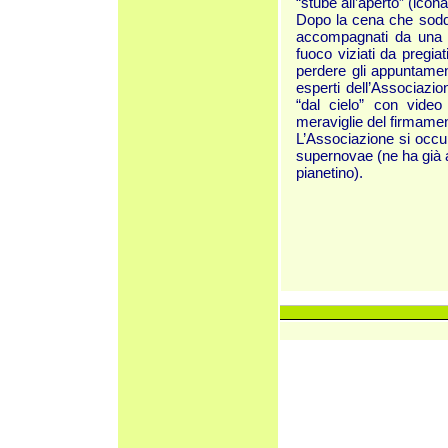
“stube all’aperto” (icona
Dopo la cena che soddis
accompagnati da una ca
fuoco viziati da pregiat
perdere gli appuntament
esperti dell’Associazio
“dal cielo” con video 
meraviglie del firmamen
L’Associazione si occu
supernovae (ne ha già a
pianetino).