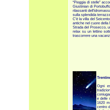
“Pioggia di stelle” acc
Giustinian di Portobuffo
rilassanti dell’idromas
sulla splendida terrazza
C’è la villa del Seicent
antiche nel cuore della 
Strada del Prosecco, un
relax su un lettino so
trascorrere una vacanza
Trentin
Ogni es
tradiz
coniugar
e delle
1620 me
centro d