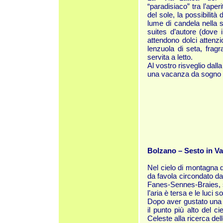
“paradisiaco” tra l’aper
del sole, la possibilità
lume di candela nella s
suites d’autore (dove i
attendono dolci attenzio
lenzuola di seta, frag
servita a letto.
Al vostro risveglio dall
una vacanza da sogno a
Bolzano – Sesto in Va
Nel cielo di montagna d
da favola circondato da
Fanes-Sennes-Braies, si
l’aria è tersa e le luci 
Dopo aver gustato una d
il punto più alto del c
Celeste alla ricerca dell