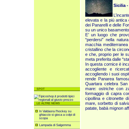
Sicilia 
L’incan
elevata e la più antica 
dei Panarelli e delle F
su un unico basamento
E’ un luogo che provo
“perdersi” nella natur
macchia mediterranea e
cristallino che la circo
e che, proprio per le s
meta preferita dalle “st
In questa cornice è inca
accogliente e ricerc
accogliendo i suoi ospi
rende Panarea famosa
Quartara celebra San 
mare: ostriche con z
SPOT
formaggio di capra con
cipollina e citronette d
mare, sorbetto di salvi
LE ALTRE NEWS
patate, babà mignon affo
In Valdaora l’hockey su
ghiaccio si gioca a colpi di
scopa
Lampada di Salgemma