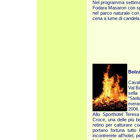
Nel programma settimana
Fodara Masaron con spec
nel parco naturale con 
cena a lume di candela 
Bolza
Caval
Val Ba
sella
“Stel
merav
2006.
Allo Sporthotel Teres
Croce, una delle più bel
retino per catturare co
portano fortuna tutto
incontrerete all’hotel,