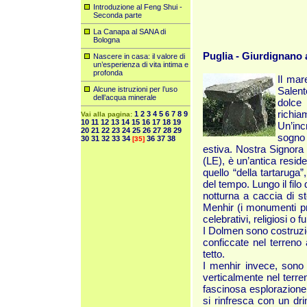
Introduzione al Feng Shui -
Seconda parte
La Canapa al SANA di
Bologna
Puglia - Giurdignano 
Nascere in casa: il valore di
un’esperienza di vita intima e
profonda
Il mare
Alcune istruzioni per l’uso
Salen
dell’acqua minerale
dolce
richia
1
2
3
4
5
6
7
8
9
Vai alla pagina:
10
11
12
13
14
15
16
17
18
19
Un’inc
20
21
22
23
24
25
26
27
28
29
sogno 
30
31
32
33
34
36
37
38
[35]
estiva. Nostra Signora 
(LE), è un’antica resid
quello “della tartaruga
del tempo. Lungo il filo
notturna a caccia di st
Menhir (i monumenti pre
celebrativi, religiosi o 
I Dolmen sono costruzion
conficcate nel terreno
tetto.
I menhir invece, sono c
verticalmente nel terren
fascinosa esplorazione 
si rinfresca con un dri