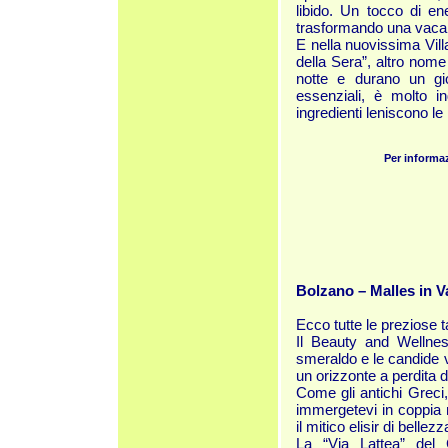
libido. Un tocco di en
trasformando una vacanza
E nella nuovissima Villa
della Sera”, altro nome 
notte e durano un gio
essenziali, è molto in
ingredienti leniscono le 
Per informa
Bolzano – Malles in V
Ecco tutte le preziose t
Il Beauty and Wellness
smeraldo e le candide ve
un orizzonte a perdita d
Come gli antichi Greci, 
immergetevi in coppia 
il mitico
elisir di bellezza
La “Via Lattea” del