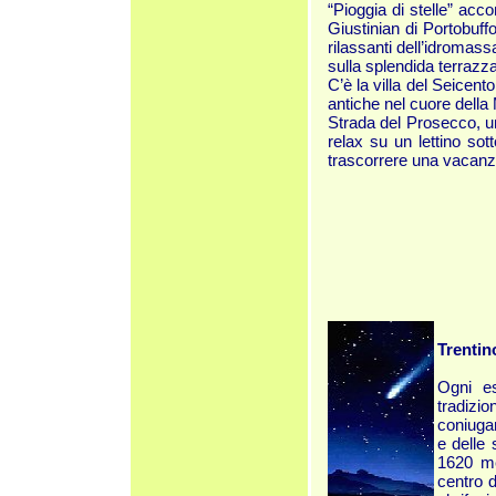
“Pioggia di stelle” acc
Giustinian di Portobuffo
rilassanti dell’idromas
sulla splendida terrazza
C’è la villa del Seicent
antiche nel cuore della 
Strada del Prosecco, un
relax su un lettino so
trascorrere una vacanza
Trentin
Ogni es
tradiz
coniugar
e delle
1620 me
centro d