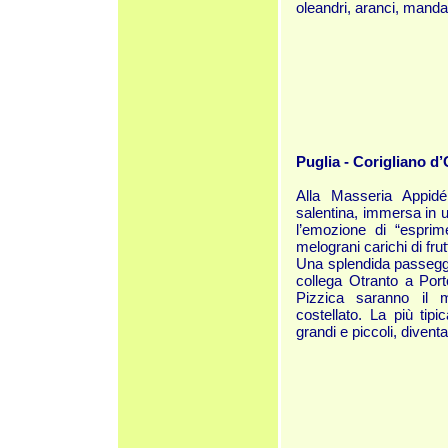
oleandri, aranci, mandari
Puglia - Corigliano d
Alla Masseria Appid
salentina, immersa in un
l’emozione di “esprime
melograni carichi di frutt
Una splendida passeggi
collega Otranto a Por
Pizzica saranno il m
costellato. La più tipi
grandi e piccoli, diventa