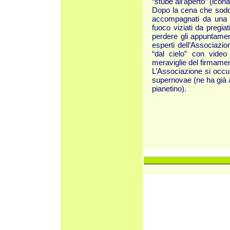
“stube all’aperto” (icona
Dopo la cena che soddis
accompagnati da una ca
fuoco viziati da pregiat
perdere gli appuntament
esperti dell’Associazio
“dal cielo” con video 
meraviglie del firmamen
L’Associazione si occu
supernovae (ne ha già a
pianetino).