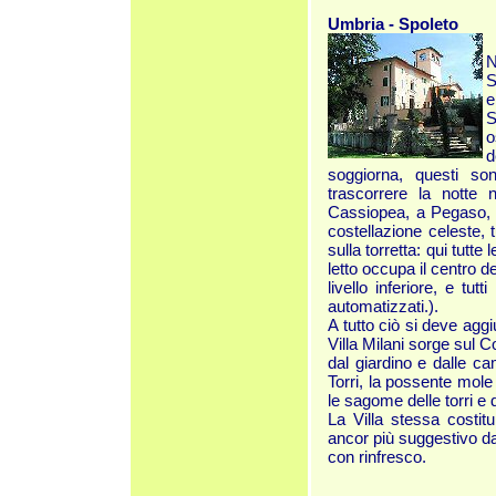
Umbria - Spoleto
N
S
e
S
o
d
soggiorna, questi son
trascorrere la notte 
Cassiopea, a Pegaso, 
costellazione celeste, 
sulla torretta: qui tutt
letto occupa il centro 
livello inferiore, e tu
automatizzati.).
A tutto ciò si deve agg
Villa Milani sorge sul C
dal giardino e dalle ca
Torri, la possente mole 
le sagome delle torri e 
La Villa stessa costit
ancor più suggestivo d
con rinfresco.