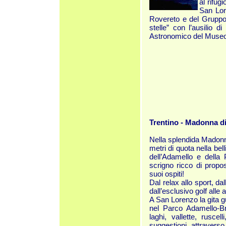
al rifug
San Lore
Rovereto e del Gruppo d
stelle” con l’ausilio d
Astronomico del Museo C
Trentino - Madonna d
Nella splendida Madonna
metri di quota nella bel
dell’Adamello e della 
scrigno ricco di propos
suoi ospiti!
Dal relax allo sport, da
dall’esclusivo golf alle 
A San Lorenzo la gita 
nel Parco Adamello-Bre
laghi, vallette, ruscel
suggestioni attraverso