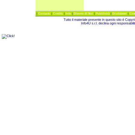
|
|
|
|
|
|
|
Contacts
Credits
Info
Dicono di Noi
Pubblicità
Disclaimer
Com
Tutto il materiale presente in questo sito è Copy
Info4U s.r.l. declina ogni responsabili