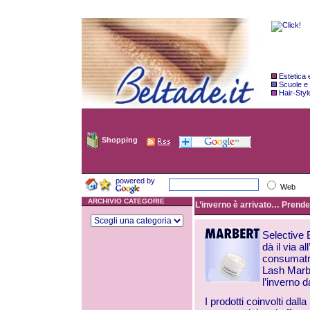
Estetica
Scuole e
Hair-Styl
Shopping
powered by
Web
ARCHIVIO CATEGORIE
L’inverno è arrivato… Prende i
Selective 
dà il via a
consumatri
Lash Marbe
l’inverno d
I prodotti coinvolti dal