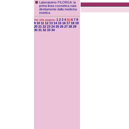
Laboratoires FILORGA: la
prima linea cosmetica nata
direttamente dalla medicina
estetica
1
2
3
4
6
7
8
Vai alla pagina:
[5]
9
10
11
12
13
14
15
16
17
18
19
20
21
22
23
24
25
26
27
28
29
30
31
32
33
34