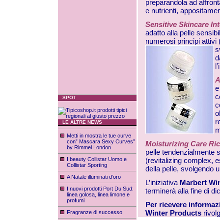
preparandola ad affronta
e nutrienti, appositamen
Sensitive Skincare I
adatto alla pelle sensib
numerosi principi attivi
s
d
l
A
e
c
SPOT
c
o
r
LE ALTRE NEWS
m
Metti in mostra le tue curve
con” Mascara Sexy Curves”
Moisturizing Care Ri
by Rimmel London
pelle tendenzialmente se
I beauty Collistar Uomo e
(revitalizing complex, est
Collistar Sporting
della pelle, svolgendo u
A Natale illuminati d’oro
L’iniziativa
Marbert Wi
I nuovi prodotti Port Du Sud:
terminerà alla fine di 
linea golosa, linea limone e
profumi
Per ricevere informaz
Winter Products
rivol
Fragranze di successo