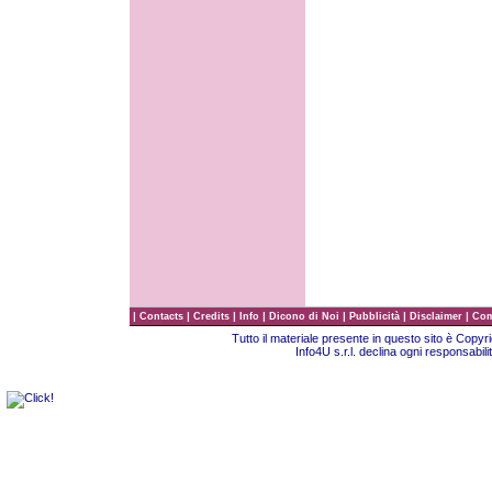
|
|
|
|
|
|
|
Contacts
Credits
Info
Dicono di Noi
Pubblicità
Disclaimer
Com
Tutto il materiale presente in questo sito è Copy
Info4U s.r.l. declina ogni responsabili