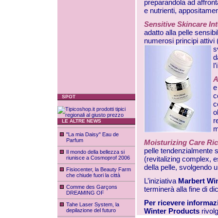
preparandola ad affronta
e nutrienti, appositamen
Sensitive Skincare I
adatto alla pelle sensib
numerosi principi attivi
s
d
l
A
e
c
SPOT
c
o
r
LE ALTRE NEWS
m
"La mia Daisy" Eau de
Parfum
Moisturizing Care Ri
pelle tendenzialmente se
Il mondo della bellezza si
riunisce a Cosmoprof 2006
(revitalizing complex, est
della pelle, svolgendo u
Fisiocenter, la Beauty Farm
che chiude fuori la città
L’iniziativa
Marbert Wi
Comme des Garçons
terminerà alla fine di 
DREAMING OF
Per ricevere informaz
Tahe Laser System, la
Winter Products
rivol
depilazione del futuro