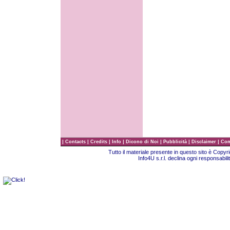
|
|
|
|
|
|
|
Contacts
Credits
Info
Dicono di Noi
Pubblicità
Disclaimer
Com
Tutto il materiale presente in questo sito è Copy
Info4U s.r.l. declina ogni responsabili