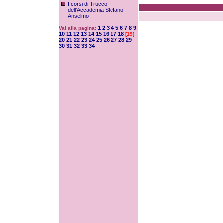
I corsi di Trucco
dell’Accademia Stefano
Anselmo
1
2
3
4
5
6
7
8
9
Vai alla pagina:
10
11
12
13
14
15
16
17
18
[19]
20
21
22
23
24
25
26
27
28
29
30
31
32
33
34