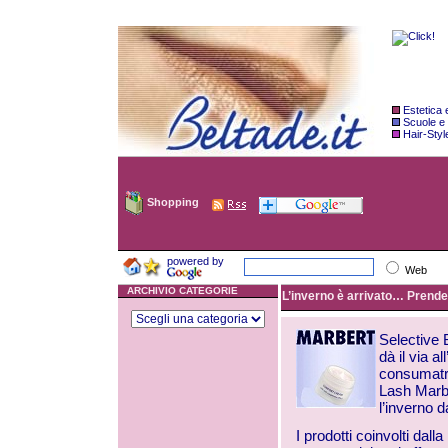
Estetica
Scuole e
Hair-Styl
Shopping
powered by
Web
ARCHIVIO CATEGORIE
L’inverno è arrivato… Prende i
Selective 
dà il via a
consumatri
Lash Marbe
l’inverno d
I prodotti coinvolti dal