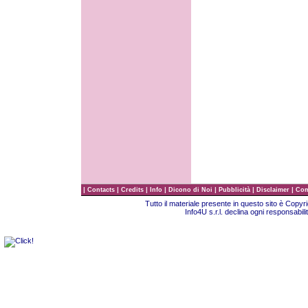
|
|
|
|
|
|
|
Contacts
Credits
Info
Dicono di Noi
Pubblicità
Disclaimer
Com
Tutto il materiale presente in questo sito è Copy
Info4U s.r.l. declina ogni responsabili