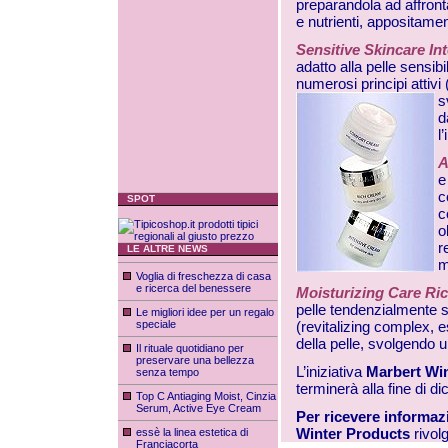
preparandola ad affronta
e nutrienti, appositamen
Sensitive Skincare I
adatto alla pelle sensib
numerosi principi attivi
s
d
l
A
e
c
SPOT
c
o
r
LE ALTRE NEWS
m
Voglia di freschezza di casa
e ricerca del benessere
Moisturizing Care Ri
pelle tendenzialmente se
Le migliori idee per un regalo
speciale
(revitalizing complex, est
della pelle, svolgendo u
Il rituale quotidiano per
preservare una bellezza
L’iniziativa
Marbert Wi
senza tempo
terminerà alla fine di 
Top C Antiaging Moist, Cinzia
Serum, Active Eye Cream
Per ricevere informaz
Winter Products
rivol
essè la linea estetica di
Franciacorta