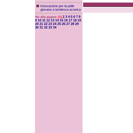
Innovazione per la pelle
giovane a tendenza acneica
2
3
4
5
6
7
8
Vai alla pagina:
[1]
9
10
11
12
13
14
15
16
17
18
19
20
21
22
23
24
25
26
27
28
29
30
31
32
33
34