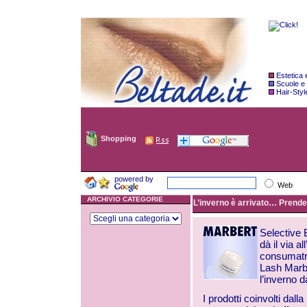
Estetica
Scuole e
Hair-Styl
Shopping
powered by
Web
ARCHIVIO CATEGORIE
L’inverno è arrivato… Prende i
Selective 
dà il via a
consumatri
Lash Marbe
l’inverno d
I prodotti coinvolti dal