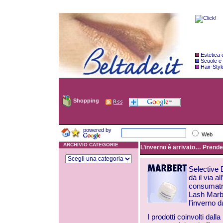
Estetica
Scuole e
Hair-Styl
Shopping
powered by
Web
ARCHIVIO CATEGORIE
L’inverno è arrivato… Prende i
Selective 
dà il via a
consumatri
Lash Marbe
l’inverno d
I prodotti coinvolti dal