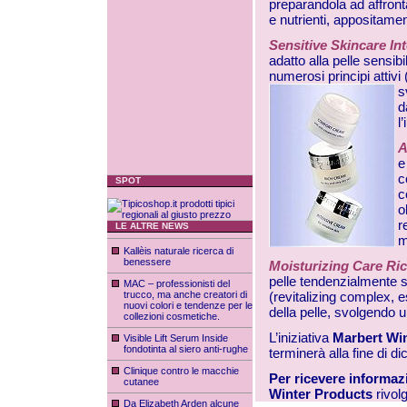
preparandola ad affronta
e nutrienti, appositamen
Sensitive Skincare I
adatto alla pelle sensib
numerosi principi attivi
s
d
l
A
e
c
SPOT
c
o
r
LE ALTRE NEWS
m
Kallèis naturale ricerca di
benessere
Moisturizing Care Ri
pelle tendenzialmente se
MAC – professionisti del
trucco, ma anche creatori di
(revitalizing complex, est
nuovi colori e tendenze per le
della pelle, svolgendo u
collezioni cosmetiche.
L’iniziativa
Marbert Wi
Visible Lift Serum Inside
fondotinta al siero anti-rughe
terminerà alla fine di 
Clinique contro le macchie
Per ricevere informaz
cutanee
Winter Products
rivol
Da Elizabeth Arden alcune