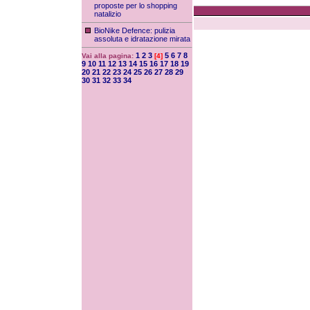
proposte per lo shopping
natalizio
BioNike Defence: pulizia
assoluta e idratazione mirata
1
2
3
5
6
7
8
Vai alla pagina:
[4]
9
10
11
12
13
14
15
16
17
18
19
20
21
22
23
24
25
26
27
28
29
30
31
32
33
34