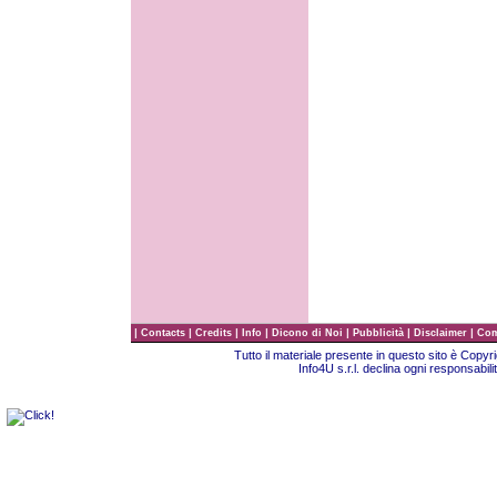
|
|
|
|
|
|
|
Contacts
Credits
Info
Dicono di Noi
Pubblicità
Disclaimer
Com
Tutto il materiale presente in questo sito è Copy
Info4U s.r.l. declina ogni responsabili