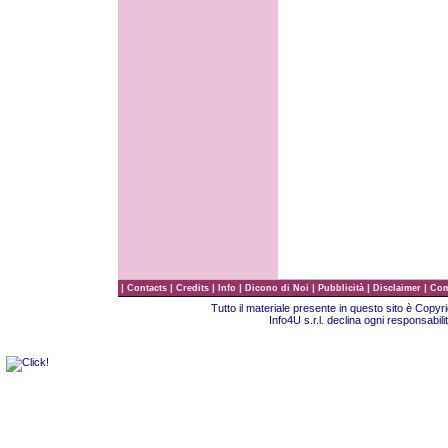
|
|
|
|
|
|
|
Contacts
Credits
Info
Dicono di Noi
Pubblicità
Disclaimer
Com
Tutto il materiale presente in questo sito è Copy
Info4U s.r.l. declina ogni responsabili