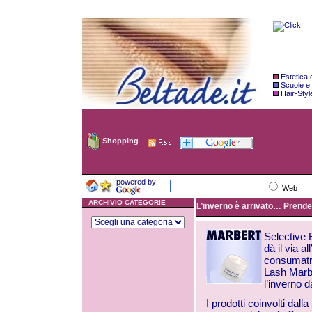
Estetica
Scuole e
Hair-Styl
Shopping
powered by
Web
ARCHIVIO CATEGORIE
L’inverno è arrivato… Prende i
Selective 
dà il via a
consumatri
Lash Marbe
l’inverno d
I prodotti coinvolti dal