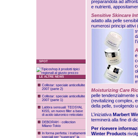
preparandola ad affronta
e nutrienti, appositamen
Sensitive Skincare I
adatto alla pelle sensib
numerosi principi attivi
s
d
l
A
e
c
SPOT
c
o
r
LE ALTRE NEWS
m
Collistar: speciale anticellulite
2007 (parte 2)
Moisturizing Care Ri
pelle tendenzialmente se
Collistar: speciale anticellulite
2007 (parte 1)
(revitalizing complex, est
della pelle, svolgendo u
Labbra sensuali: TEOSYAL
KISS, un nuovo filler a base
L’iniziativa
Marbert Wi
di acido ialuronico reticolato
terminerà alla fine di 
DEBORAH - collection
Milano-Tokio
Per ricevere informaz
Winter Products
rivol
In forma perfetta: i trattamenti
speciali per “superare” la