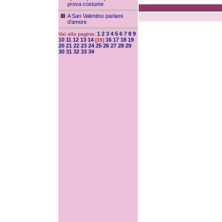
prova costume
A San Valentino parlami
d’amore
1
2
3
4
5
6
7
8
9
Vai alla pagina:
10
11
12
13
14
16
17
18
19
[15]
20
21
22
23
24
25
26
27
28
29
30
31
32
33
34