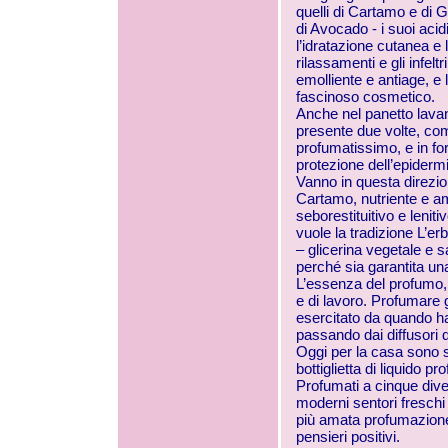
quelli di Cartamo e di Gi
di Avocado - i suoi acid
l’idratazione cutanea e l
rilassamenti e gli infelt
emolliente e antiage, e
fascinoso cosmetico.
Anche nel panetto lavan
presente due volte, com
profumatissimo, e in fo
protezione dell’epidermi
Vanno in questa direzio
Cartamo, nutriente e am
seborestituitivo e leni
vuole la tradizione L’erb
– glicerina vegetale e s
perché sia garantita un
L’essenza del profumo, 
e di lavoro. Profumare g
esercitato da quando ha 
passando dai diffusori d
Oggi per la casa sono st
bottiglietta di liquido p
Profumati a cinque divers
moderni sentori freschi e
più amata profumazione 
pensieri positivi.