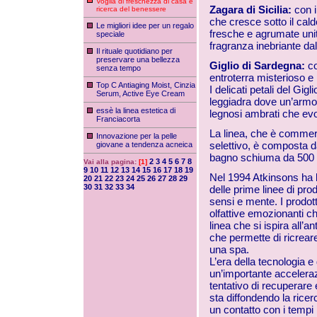
Voglia di freschezza di casa e
Zagara di Sicilia:
con i
ricerca del benessere
che cresce sotto il cald
Le migliori idee per un regalo
fresche e agrumate unit
speciale
fragranza inebriante dal
Il rituale quotidiano per
preservare una bellezza
Giglio di Sardegna:
co
senza tempo
entroterra misterioso e 
Top C Antiaging Moist, Cinzia
I delicati petali del G
Serum, Active Eye Cream
leggiadra dove un’armoni
essè la linea estetica di
legnosi ambrati che evo
Franciacorta
La linea, che è commerc
Innovazione per la pelle
selettivo, è composta 
giovane a tendenza acneica
bagno schiuma da 500 
2
3
4
5
6
7
8
Vai alla pagina:
[1]
9
10
11
12
13
14
15
16
17
18
19
Nel 1994 Atkinsons ha la
20
21
22
23
24
25
26
27
28
29
30
31
32
33
34
delle prime linee di pro
sensi e mente. I prodott
olfattive emozionanti ch
linea che si ispira all’
che permette di ricreare
una spa.
L’era della tecnologia 
un’importante accelerazi
tentativo di recuperare 
sta diffondendo la ricerc
un contatto con i tempi l