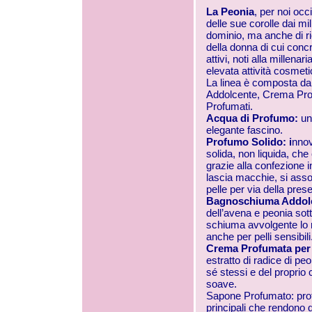
La Peonia
, per noi oc
delle sue corolle dai mi
dominio, ma anche di ric
della donna di cui conc
attivi, noti alla millena
elevata attività cosmetic
La linea è composta d
Addolcente, Crema Pro
Profumati.
Acqua di Profumo:
un
elegante fascino.
Profumo Solido: i
nnov
solida, non liquida, che
grazie alla confezione 
lascia macchie, si asso
pelle per via della pres
Bagnoschiuma Addol
dell’avena e peonia sotto
schiuma avvolgente lo re
anche per pelli sensibili
Crema Profumata per 
estratto di radice di pe
sé stessi e del proprio
soave.
Sapone Profumato: protein
principali che rendono 