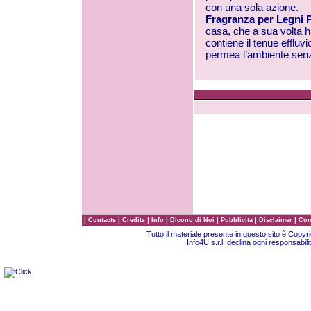
con una sola azione.
Fragranza per Legni 
casa, che a sua volta ha
contiene il tenue effluvi
permea l’ambiente senz
|
|
|
|
|
|
|
Contacts
Credits
Info
Dicono di Noi
Pubblicità
Disclaimer
Com
Tutto il materiale presente in questo sito è Copy
Info4U s.r.l. declina ogni responsabili