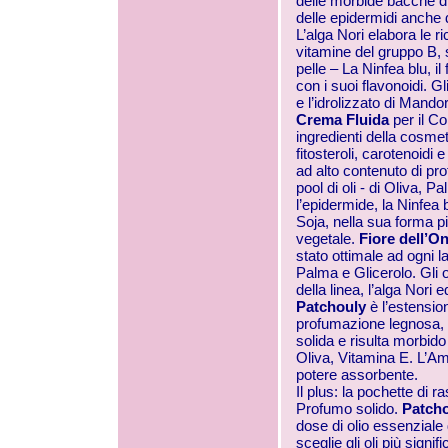
delle morbide bacche di
delle epidermidi anche d
L’alga Nori elabora le ri
vitamine del gruppo B, sa
pelle – La Ninfea blu, il 
con i suoi flavonoidi. Gl
e l’idrolizzato di Mando
Crema Fluida
per il C
ingredienti della cosmet
fitosteroli, carotenoidi 
ad alto contenuto di pro
pool di oli - di Oliva, 
l’epidermide, la Ninfea 
Soja, nella sua forma p
vegetale.
Fiore dell’
stato ottimale ad ogni l
Palma e Glicerolo. Gli o
della linea, l’alga Nori 
Patchouly
è l’estension
profumazione legnosa, 
solida e risulta morbido
Oliva, Vitamina E. L’Am
potere assorbente.
Il plus: la pochette di
Profumo solido.
Patcho
dose di olio essenziale 
sceglie gli oli più signif