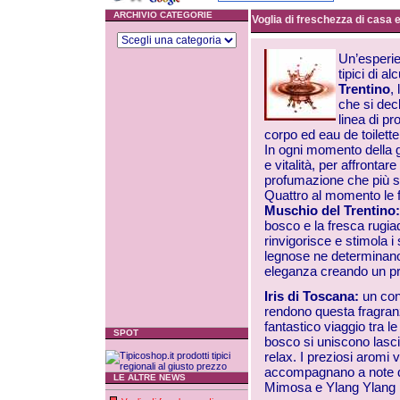
ARCHIVIO CATEGORIE
Voglia di freschezza di casa 
Un’esperie
tipici di a
Trentino
,
che si dec
linea di p
corpo ed eau de toilette
In ogni momento della g
e vitalità, per affrontar
profumazione che più si
Quattro al momento le 
Muschio del Trentino
bosco e la
fresca rugia
rinvigorisce e stimola i 
legnose ne determinano l
eleganza creando un p
Iris di Toscana:
un con
rendono questa fragran
fantastico viaggio tra le 
SPOT
bosco si uniscono lasci
relax. I preziosi aromi ve
accompagnano a note di 
LE ALTRE NEWS
Mimosa e Ylang Ylang p