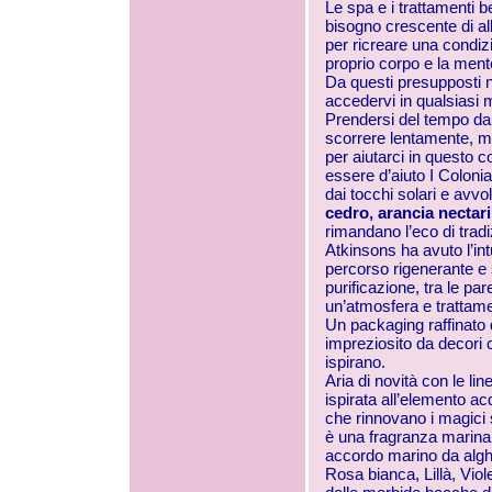
Le spa e i trattamenti
bisogno crescente di al
per ricreare una condizi
proprio corpo e la ment
Da questi presupposti na
accedervi in qualsiasi
Prendersi del tempo da 
scorrere lentamente, met
per aiutarci in questo
essere d’aiuto I Colonia
dai tocchi solari e avvo
cedro, arancia nectari
rimandano l’eco di tradi
Atkinsons ha avuto l’in
percorso rigenerante e 
purificazione, tra le pa
un’atmosfera e trattamen
Un packaging raffinato d
impreziosito da decori 
ispirano.
Aria di novità con le lin
ispirata all’elemento ac
che rinnovano i magici s
è una fragranza marina,
accordo marino da alghe
Rosa bianca, Lillà, Viole