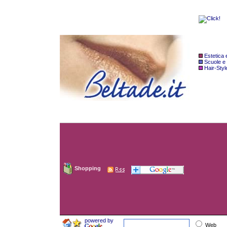
Estetica
Scuole e
Hair-Styl
Shopping
powered by
Web