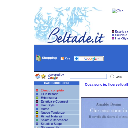
Estetica
Scuole e
Hair-Styl
Shopping
powered by
Web
CATEGORIE LIBRI
Cosa sono io. Il cervello al
Elenco completo
Club Beltade
Erboristeria
Estetica e Cosmesi
Hair-Style
Home
Nuove Tendenze
Rimedi Naturali
Salute e Benessere
Scuole e Stage
Shopping Libri