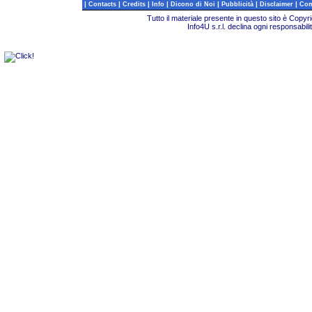
|
|
|
|
|
|
|
Contacts
Credits
Info
Dicono di Noi
Pubblicità
Disclaimer
Com
Tutto il materiale presente in questo sito è Copy
Info4U s.r.l. declina ogni responsabili