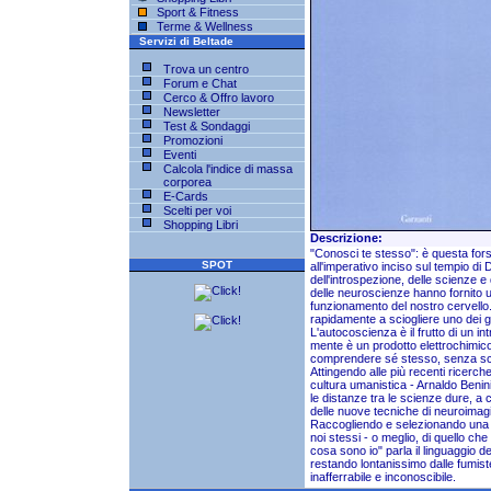
Sport & Fitness
Terme & Wellness
Servizi di Beltade
Trova un centro
Forum e Chat
Cerco & Offro lavoro
Newsletter
Test & Sondaggi
Promozioni
Eventi
Calcola l'indice di massa
corporea
E-Cards
Scelti per voi
Shopping Libri
Descrizione:
"Conosci te stesso": è questa for
SPOT
all'imperativo inciso sul tempio di 
dell'introspezione, delle scienze e d
delle neuroscienze hanno fornito u
funzionamento del nostro cervello.
rapidamente a sciogliere uno dei gr
L'autocoscienza è il frutto di un int
mente è un prodotto elettrochimico
comprendere sé stesso, senza scontr
Attingendo alle più recenti ricerc
cultura umanistica - Arnaldo Benin
le distanze tra le scienze dure, a 
delle nuove tecniche di neuroimagin
Raccogliendo e selezionando una g
noi stessi - o meglio, di quello c
cosa sono io" parla il linguaggio de
restando lontanissimo dalle fumist
inafferrabile e inconoscibile.