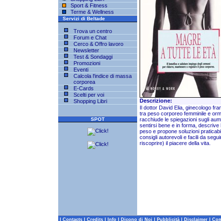
Sport & Fitness
Terme & Wellness
Servizi di Beltade
Trova un centro
Forum e Chat
Cerco & Offro lavoro
Newsletter
Test & Sondaggi
Promozioni
Eventi
Calcola l'indice di massa
corporea
E-Cards
Scelti per voi
Descrizione:
Shopping Libri
Il dottor David Elia, ginecologo f
tra peso corporeo femminile e or
SPOT
racchiude le spiegazioni sugli aum
sentirsi bene e in forma, descrive
peso e propone soluzioni praticabil
consigli autorevoli e facili da seg
riscoprire) il piacere della vita.
|
|
|
|
|
|
|
Contacts
Credits
Info
Dicono di Noi
Pubblicità
Disclaimer
Com