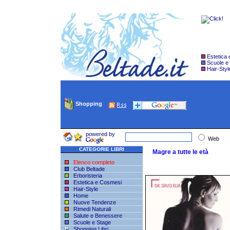
Estetica
Scuole e
Hair-Styl
Shopping
powered by
Web
CATEGORIE LIBRI
Magre a tutte le età
Elenco completo
Club Beltade
Erboristeria
Estetica e Cosmesi
Hair-Style
Home
Nuove Tendenze
Rimedi Naturali
Salute e Benessere
Scuole e Stage
Shopping Libri