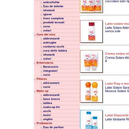
coccolare tutti i ti
:. anticellulite
:. Eau de toilette
:. idratanti
:. igiene
:. linee complete
:. prodotti termali
Latte solare risu
:. seno
Latte Solare Abb
:. solari
senza sole
:. Cura del viso
:. abbronzanti
:. antirughe
:. contorno occhi
:. cura delle labbra
Crema solare vi
:. idratanti
Crema Solare Abb
:. solari
8
:. Erboristeria
:. Benessere
:. integratori
:. varie
:. Fitness
:. attrezzature
Latte Pray e mo
:. varie
Latte Solare Spr
:. Make up
Mousse Solare S
:. abbronzanti
:. base trucco
:. labbra
:. make-up kit
:. occhi
:. tonici
Latte Doposole
:. unghie
Latte Idratante R
:. Profumeria
:. Eau de parfum