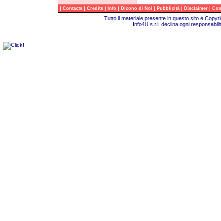
|
|
|
|
|
|
|
Contacts
Credits
Info
Dicono di Noi
Pubblicità
Disclaimer
Com
Tutto il materiale presente in questo sito è Copy
Info4U s.r.l. declina ogni responsabili