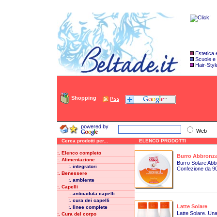
Estetica
Scuole e
Hair-Styl
Shopping
powered by
Web
Cerca prodotti per...
ELENCO PRODOTTI
:. Elenco completo
Burro Abbronzat
:. Alimentazione
Burro Solare Abb
:. integratori
Confezione da 90
:. Benessere
:. ambiente
:. Capelli
:. anticaduta capelli
:. cura dei capelli
Latte Solare
:. linee complete
Latte Solare..Un
:. Cura del corpo