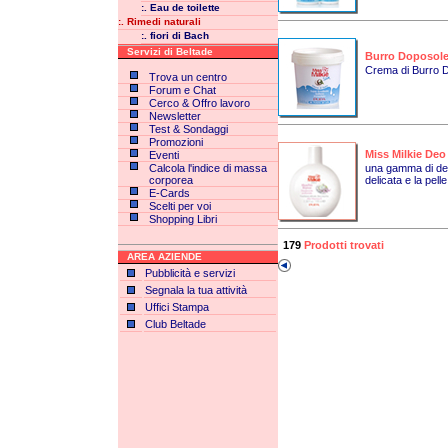
:. Eau de toilette
:. Rimedi naturali
:. fiori di Bach
Servizi di Beltade
Burro Doposole
Crema di Burro D
Trova un centro
Forum e Chat
Cerco & Offro lavoro
Newsletter
Test & Sondaggi
Promozioni
Miss Milkie Deo
Eventi
Calcola l'indice di massa
una gamma di deod
corporea
delicata e la pelle
E-Cards
Scelti per voi
Shopping Libri
179
Prodotti trovati
AREA AZIENDE
Pubblicità e servizi
Segnala la tua attività
Uffici Stampa
Club Beltade