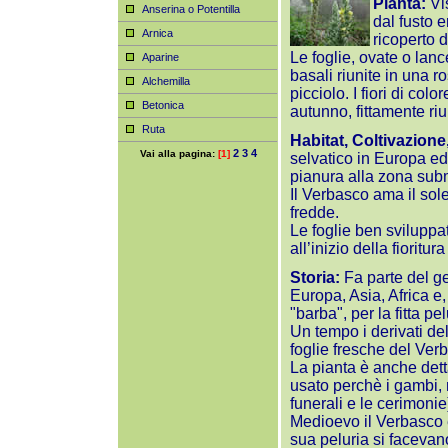
Pianta:
Vis
Anserina o Potentilla
dal fusto e
Arnica
ricoperto 
Le foglie, ovate o lan
Aparine
basali riunite in una r
Alchemilla
picciolo. I fiori di col
Betonica
autunno, fittamente riu
Ruta
Habitat, Coltivazione
2
3
4
Vai alla pagina:
[1]
selvatico in Europa ed 
pianura alla zona su
Il Verbasco ama il sol
fredde.
Le foglie ben sviluppat
all’inizio della fioritu
Storia:
Fa parte del g
Europa, Asia, Africa e,
"barba", per la fitta pe
Un tempo i derivati del
foglie fresche del Ve
La pianta è anche det
usato perchè i gambi, 
funerali e le cerimoni
Medioevo il Verbasco e
sua peluria si facevano