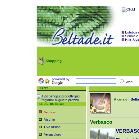
Estetica
Scuole e
Hair-Styl
Shopping
powered by
Web
SPOT
A cura di:
Belta
LE ALTRE NEWS
Verbasco
Vischio
Verbasco
Uva ursina
VERBAS
Verga d’oro