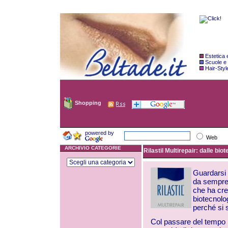
Estetica
Scuole e
Hair-Styl
Shopping
powered by
Web
ARCHIVIO CATEGORIE
Rilastil Multirepair: dalle bio
Guardarsi 
da sempre 
che ha crea
biotecnolo
perché si s
Col passare del tempo la