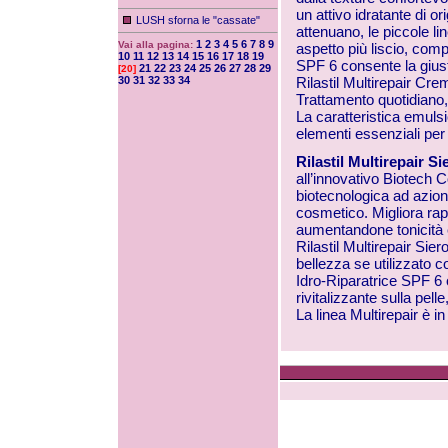
un attivo idratante di o
LUSH sforna le "cassate"
attenuano, le piccole l
1
2
3
4
5
6
7
8
9
Vai alla pagina:
aspetto più liscio, com
10
11
12
13
14
15
16
17
18
19
SPF 6 consente la giusta
21
22
23
24
25
26
27
28
29
[20]
30
31
32
33
34
Rilastil Multirepair Cr
Trattamento quotidiano, i
La caratteristica emulsio
elementi essenziali per
Rilastil Multirepair S
all’innovativo Biotech C
biotecnologica ad azion
cosmetico. Migliora rapi
aumentandone tonicità 
Rilastil Multirepair Sie
bellezza se utilizzato 
Idro-Riparatrice SPF 6 o
rivitalizzante sulla pell
La linea Multirepair è i