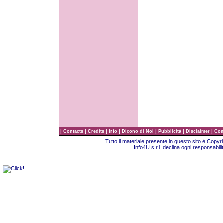
|
|
|
|
|
|
|
Contacts
Credits
Info
Dicono di Noi
Pubblicità
Disclaimer
Com
Tutto il materiale presente in questo sito è Copy
Info4U s.r.l. declina ogni responsabili