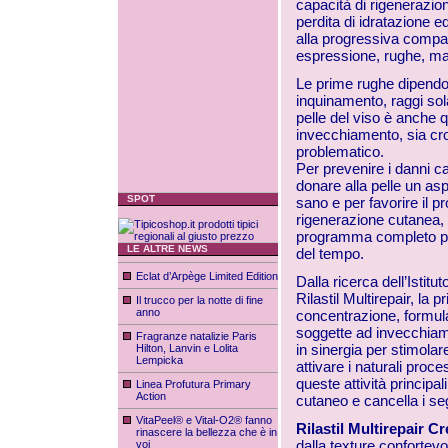
capacità di rigenerazion
perdita di idratazione ed
alla progressiva compar
espressione, rughe, m
Le prime rughe dipendon
inquinamento, raggi sola
pelle del viso è anche q
invecchiamento, sia cro
problematico.
Per prevenire i danni ca
donare alla pelle un asp
SPOT
sano e per favorire il p
rigenerazione cutanea, R
programma completo per
LE ALTRE NEWS
del tempo.
Eclat d’Arpège Limited Edition
Dalla ricerca dell’Istit
Rilastil Multirepair, la 
Il trucco per la notte di fine
anno
concentrazione, formul
soggette ad invecchiame
Fragranze natalizie Paris
in sinergia per stimolare
Hilton, Lanvin e Lolita
Lempicka
attivare i naturali proc
queste attività principa
Linea Profutura Primary
Action
cutaneo e cancella i seg
VitaPeel® e Vital-O2® fanno
Rilastil Multirepair 
rinascere la bellezza che è in
dalla texture confortevo
voi