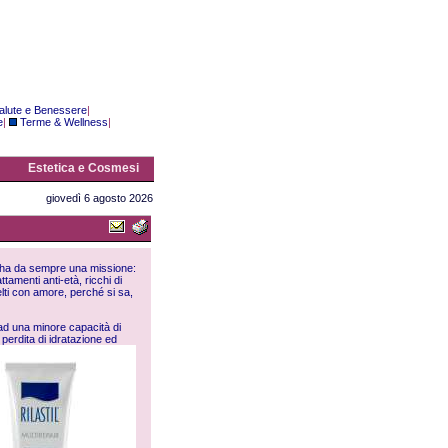
alute e Benessere
|
e
|
Terme & Wellness
|
Estetica e Cosmesi
giovedì 6 agosto 2026
il ha da sempre una missione:
ttamenti anti-età, ricchi di
elti con amore, perché si sa,
e ad una minore capacità di
 perdita di idratazione ed