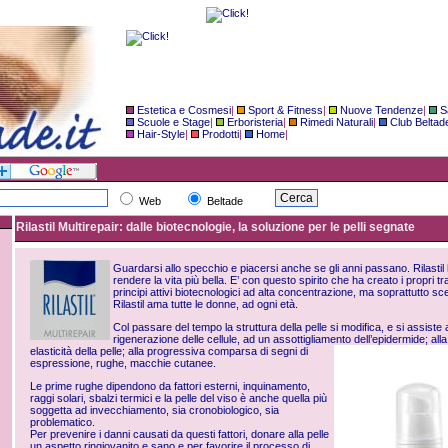
Estetica e Cosmesi
|
Sport & Fitness
|
Nuove Tendenze
|
S
Scuole e Stage
|
Erboristeria
|
Rimedi Naturali
|
Club Beltad
Hair-Style
|
Prodotti
|
Home
|
Web
Beltade
Rilastil Multirepair: dalle biotecnologie, la soluzione per le pelli segnate
Guardarsi allo specchio e piacersi anche se gli anni passano. Rilast
rendere la vita più bella. E’ con questo spirito che ha creato i propri tra
principi attivi biotecnologici ad alta concentrazione, ma soprattutto sc
Rilastil ama tutte le donne, ad ogni età.
Col passare del tempo la struttura della pelle si modifica, e si assist
rigenerazione delle cellule, ad un assottigliamento dell’epidermide; alla
elasticità della
pelle; alla progressiva comparsa di segni di
espressione, rughe, macchie cutanee.
Le prime rughe dipendono da fattori esterni, inquinamento,
raggi solari, sbalzi termici e la pelle del viso è anche quella più
soggetta ad invecchiamento, sia cronobiologico, sia
problematico.
Per prevenire i danni causati da questi fattori, donare alla pelle
un aspetto ringiovanito e sano e per favorire il processo di