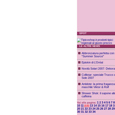
SPOT
LE ALTRE NEWS
Abbronzatura perfetta con
"Summer Source"
Episkin di L’Oréal
Novità Solari 2007: Debor
Collistar: speciale Trucco a
Sole 2007
Antidote: la prima fraganza
maschile Viktor & Rolf
Shower Shok: il sapone all
caffeina
1
2
3
4
5
6
7
8
Vai alla pagina:
10
11
13
14
15
16
17
18
1
[12]
20
21
22
23
24
25
26
27
28
29
30
31
32
33
34