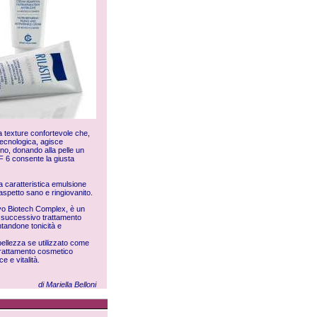
 texture confortevole che,
otecnologica, agisce
no, donando alla pelle un
F 6 consente la giusta
 La caratteristica emulsione
n aspetto sano e ringiovanito.
tivo Biotech Complex, è un
al successivo trattamento
ntandone tonicità e
 bellezza se utilizzato come
 trattamento cosmetico
e e vitalità.
di Mariella Belloni