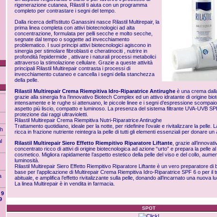
rigenerazione cutanea, Rilastil ti aiuta con un programma
completo per contrastare i segni del tempo.
Dalla ricerca dell’Istituto Ganassini nasce Rilastil Multirepair, la
prima linea completa con attivi biotecnologici ad alta
concentrazione, formulata per pelli secche e molto secche,
segnate dal tempo o soggette ad invecchiamento
problematico. I suoi principi attivi biotecnologici agiscono in
sinergia per stimolare fibroblasti e cheratinociti , nutrire in
profondità l’epidermide , attivare i naturali processi metabolici
attraverso la stimolazione cellulare. Grazie a queste attività
principali Rilastil Multirepair contrasta i processi di
invecchiamento cutaneo e cancella i segni della stanchezza
della pelle.
Rilastil Multirepair Crema Riempitiva Idro-Riparatrice Antirughe
è una crema dalla
grazie alla sinergia fra l’innovativo Biotech Complex ed un attivo idratante di origine bi
intensamente e le rughe si attenuano, le piccole linee e i segni d’espressione scompaio
aspetto più liscio, compatto e luminoso. La presenza del sistema filtrante UVA-UVB SP
protezione dai raggi ultravioletti.
Rilastil Multirepair Crema Riempitiva Nutri-Riparatrice Antirughe
Trattamento quotidiano, ideale per la notte, per ridefinire l’ovale e rivitalizzare la pelle.
ah
ricca in frazione nutriente reintegra la pelle di tutti gli elementi essenziali per donare u
l
Rilastil Multirepair Siero Effetto Riempitivo Riparatore Liftante
, grazie all’innova
concentrato ricco di attivi di origine biotecnologica ad azione “urto” e prepara la pelle 
cosmetico. Migliora rapidamente l’aspetto estetico della pelle del viso e del collo, aume
luminosità.
Rilastil Multirepair Siero Effetto Riempitivo Riparatore Liftante è un vero preparatore di
base per l’applicazione di Multirepair Crema Riempitiva Idro-Riparatrice SPF 6 o per il
a
abituale, e amplifica l’effetto rivitalizzante sulla pelle, donando all’incarnato una nuova luc
La linea Multirepair è in vendita in farmacia.
9
9
SPOT