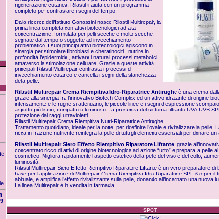
rigenerazione cutanea, Rilastil ti aiuta con un programma
completo per contrastare i segni del tempo.
Dalla ricerca dell’Istituto Ganassini nasce Rilastil Multirepair, la
prima linea completa con attivi biotecnologici ad alta
concentrazione, formulata per pelli secche e molto secche,
segnate dal tempo o soggette ad invecchiamento
problematico. I suoi principi attivi biotecnologici agiscono in
sinergia per stimolare fibroblasti e cheratinociti , nutrire in
profondità l’epidermide , attivare i naturali processi metabolici
attraverso la stimolazione cellulare. Grazie a queste attività
principali Rilastil Multirepair contrasta i processi di
invecchiamento cutaneo e cancella i segni della stanchezza
della pelle.
Rilastil Multirepair Crema Riempitiva Idro-Riparatrice Antirughe
è una crema dalla
grazie alla sinergia fra l’innovativo Biotech Complex ed un attivo idratante di origine bi
intensamente e le rughe si attenuano, le piccole linee e i segni d’espressione scompaio
i
aspetto più liscio, compatto e luminoso. La presenza del sistema filtrante UVA-UVB SP
protezione dai raggi ultravioletti.
Rilastil Multirepair Crema Riempitiva Nutri-Riparatrice Antirughe
Trattamento quotidiano, ideale per la notte, per ridefinire l’ovale e rivitalizzare la pelle.
ricca in frazione nutriente reintegra la pelle di tutti gli elementi essenziali per donare u
Rilastil Multirepair Siero Effetto Riempitivo Riparatore Liftante
, grazie all’innova
concentrato ricco di attivi di origine biotecnologica ad azione “urto” e prepara la pelle 
fè
cosmetico. Migliora rapidamente l’aspetto estetico della pelle del viso e del collo, aume
luminosità.
Rilastil Multirepair Siero Effetto Riempitivo Riparatore Liftante è un vero preparatore di
base per l’applicazione di Multirepair Crema Riempitiva Idro-Riparatrice SPF 6 o per il
abituale, e amplifica l’effetto rivitalizzante sulla pelle, donando all’incarnato una nuova luc
le
La linea Multirepair è in vendita in farmacia.
8
19
SPOT