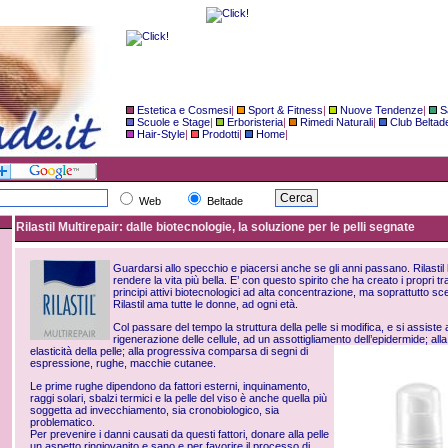
Estetica e Cosmesi
|
Sport & Fitness
|
Nuove Tendenze
|
S
Scuole e Stage
|
Erboristeria
|
Rimedi Naturali
|
Club Beltad
Hair-Style
|
Prodotti
|
Home
|
Web
Beltade
Rilastil Multirepair: dalle biotecnologie, la soluzione per le pelli segnate
Guardarsi allo specchio e piacersi anche se gli anni passano. Rilast
rendere la vita più bella. E’ con questo spirito che ha creato i propri tra
principi attivi biotecnologici ad alta concentrazione, ma soprattutto sc
Rilastil ama tutte le donne, ad ogni età.
Col passare del tempo la struttura della pelle si modifica, e si assist
rigenerazione delle cellule, ad un assottigliamento dell’epidermide; alla
elasticità della
pelle; alla progressiva comparsa di segni di
espressione, rughe, macchie cutanee.
Le prime rughe dipendono da fattori esterni, inquinamento,
raggi solari, sbalzi termici e la pelle del viso è anche quella più
soggetta ad invecchiamento, sia cronobiologico, sia
problematico.
Per prevenire i danni causati da questi fattori, donare alla pelle
un aspetto ringiovanito e sano e per favorire il processo di