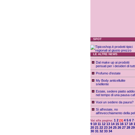
SPOT
LE ALTRE NEWS
Dal make up ai prodotti
pensati per i desideri di tutt
Profumo d’estate
My Body anticellulite
snellente
Estate, sedere piatto addio
nel tempo di una pausa caf
Vuoi un sedere da paura?
Sì all’estate, no
all’invecchiamento della pel
1
2
4
5
6
7
Vai alla pagina:
[3]
9
10
11
12
13
14
15
16
17
18
20
21
22
23
24
25
26
27
28
29
30
31
32
33
34