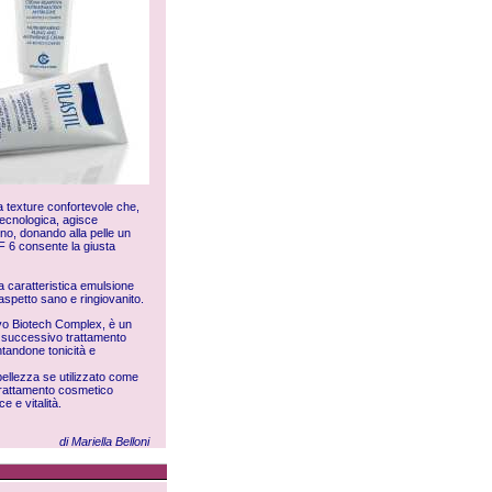
 texture confortevole che,
otecnologica, agisce
no, donando alla pelle un
F 6 consente la giusta
 La caratteristica emulsione
n aspetto sano e ringiovanito.
tivo Biotech Complex, è un
al successivo trattamento
ntandone tonicità e
 bellezza se utilizzato come
 trattamento cosmetico
e e vitalità.
di Mariella Belloni