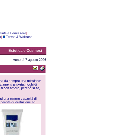
alute e Benessere
|
e
|
Terme & Wellness
|
Estetica e Cosmesi
venerdì 7 agosto 2026
il ha da sempre una missione:
ttamenti anti-età, ricchi di
elti con amore, perché si sa,
e ad una minore capacità di
 perdita di idratazione ed