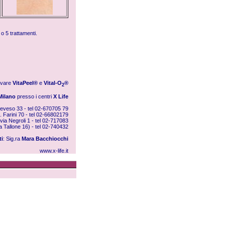
 o 5 trattamenti.
ovare
VitaPeel®
e
Vital-O
®
2
Milano
presso i centri
X Life
Seveso 33 - tel 02-670705 79
. Farini 70 - tel 02-66802179
via Negroli 1 - tel 02-717083
ia Tallone 16) - tel 02-740432
ti
: Sig.ra
Mara Bacchiocchi
www.x-life.it