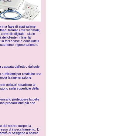
rima fase di aspirazione
se, tramite i microcristalli,
ntrollo digitale - sia in
del cliente. Infine, la
 la terza fase e conclude il
hettamento, rigenerazione e
e
causata dall’età o dal sole
 sufficienti per restituire una
mola la rigenerazione
rie cellulari sbiadisce la
ngono sulla superficie della
essario proteggere la pelle
 una precauzione più che
e del nostro corpo; la
ocesso di invecchiamento. E
antità di ossigeno a nostra