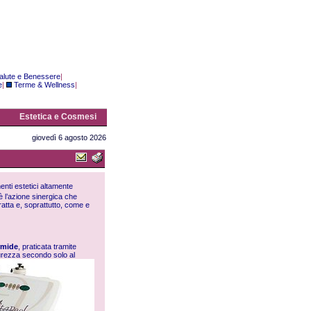
alute e Benessere
|
e
|
Terme & Wellness
|
Estetica e Cosmesi
giovedì 6 agosto 2026
nti estetici altamente
è l’azione sinergica che
tratta e, soprattutto, come e
ermide
, praticata tramite
durezza secondo solo al