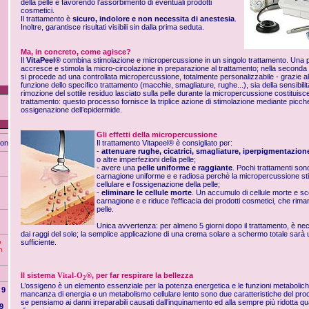
della pelle e favorendo l’assorbimento di eventuali prodotti
cosmetici.
Il trattamento è
sicuro, indolore e non necessita di anestesia
.
Inoltre, garantisce risultati visibili sin dalla prima seduta.
Ma, in concreto, come agisce?
Il
VitaPeel
®
combina stimolazione e micropercussione in un singolo trattamento. Una p
accresce e stimola la micro-circolazione in preparazione al trattamento; nella seconda fa
si procede ad una controllata micropercussione, totalmente personalizzabile - grazie al co
funzione dello specifico trattamento (macchie, smagliature, rughe...), sia della sensibilità 
rimozione del sottile residuo lasciato sulla pelle durante la micropercussione costituisce
trattamento: questo processo fornisce la triplice azione di stimolazione mediante picc
ossigenazione dell’epidermide.
Gli effetti della micropercussione
ion
Il trattamento Vitapeel
®
è consigliato per:
-
attenuare rughe, cicatrici, smagliature, iperpigmentazion
o altre imperfezioni della pelle;
- avere una
pelle uniforme e raggiante
. Pochi trattamenti sono
carnagione uniforme e e radiosa perchè la micropercussione sti
cellulare e l’ossigenazione della pelle;
-
eliminare le cellule morte
. Un accumulo di cellule morte e sco
carnagione e e riduce l’efficacia dei prodotti cosmetici, che rima
pelle.
Unica avvertenza: per almeno 5 giorni dopo il trattamento, è nec
dai raggi del sole; la semplice applicazione di una crema solare a schermo totale sarà
o
sufficiente.
n
Il sistema
Vital-O
®
, per far respirare la bellezza
2
L’ossigeno è un elemento essenziale per la potenza energetica e le funzioni metabolich
9
mancanza di energia e un metabolismo cellulare lento sono due caratteristiche del pr
se pensiamo ai danni irreparabili causati dall’inquinamento ed alla sempre più ridotta qu
9