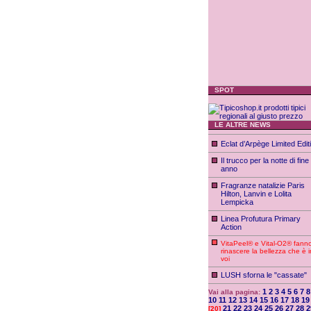
SPOT
LE ALTRE NEWS
Eclat d’Arpège Limited Edit
Il trucco per la notte di fine
anno
Fragranze natalizie Paris
Hilton, Lanvin e Lolita
Lempicka
Linea Profutura Primary
Action
VitaPeel® e Vital-O2® fann
rinascere la bellezza che è i
voi
LUSH sforna le "cassate"
1
2
3
4
5
6
7
8
Vai alla pagina:
10
11
12
13
14
15
16
17
18
19
21
22
23
24
25
26
27
28
2
[20]