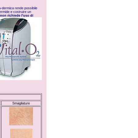
ra-dermica rende possibile
idermide e costruire un
non richiede l’uso di
Smagliature