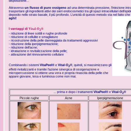
disposizione...
Attraverso
un flusso di puro ossigeno
ad una determinata pressione, l’iniezione int
trasportare gli ingredienti attivi dei sieri endocosmetici tra gli spazi intracellulari dell’ep
deposito nello strato basale, il più profondo. L’unicità di questo metodo sta nel fatto che
aghi!
I vantaggi di
Vital-O
®
2
- riduzione di linee sottili e rughe profonde
- riduzione di cellulite e smagliature
- ricostruzione della pelle danneggiata da trattamenti aggressivi
- riduzione della iperpigmentazione;
- riduzione dell’acne;
- idratazione e revitalizzazione della pelle;
- attivazione del rinnovamento cellulare
Combinando i sistemi
VitaPeel®
e
Vital-O
®
, quindi, si massimizzano gli
2
effetti rivitalizzanti e tramite l’azione sinergica di ossigenazione e
micropercussione si ottiene una vera e propria rinascita della pelle che
appare giovane, tesa e luminosa come non mai.
... prima e dopo i trattamenti
VitaPeel®
e
Vital-O
®
2
Piccole rughe
Acne
Iperpigmentazione