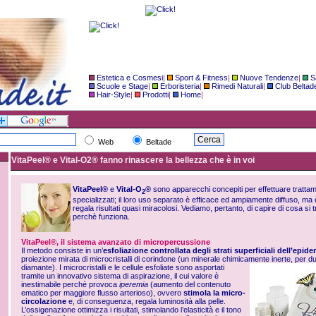
Estetica e Cosmesi
|
Sport & Fitness
|
Nuove Tendenze
|
S
Scuole e Stage
|
Erboristeria
|
Rimedi Naturali
|
Club Beltad
Hair-Style
|
Prodotti
|
Home
|
Web
Beltade
VitaPeel® e Vital-O2® fanno rinascere la bellezza che è in voi
VitaPeel®
e
Vital-O
®
sono apparecchi concepiti per effettuare trattame
2
specializzati; il loro uso separato è efficace ed ampiamente diffuso, ma 
regala risultati quasi miracolosi. Vediamo, pertanto, di capire di cosa si 
perchè funziona.
VitaPeel®, il sistema avanzato di micropercussione
Il metodo consiste in un’
esfoliazione controllata degli strati superficiali dell’epid
proiezione mirata di microcristalli di corindone (un minerale chimicamente inerte, per 
diamante). I microcristalli
e le cellule esfoliate sono asportati
tramite un innovativo sistema di aspirazione, il cui valore è
inestimabile perchè provoca
iperemia
(aumento del contenuto
ematico per maggiore flusso arterioso), ovvero
stimola la micro-
circolazione
e, di conseguenza, regala luminosità alla pelle.
L’ossigenazione ottimizza i risultati, stimolando l’elasticità e il tono