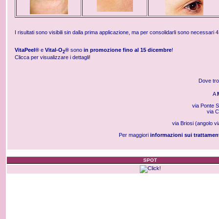
I risultati sono visibili sin dalla prima applicazione, ma per consolidarli sono necessari 4
VitaPeel®
e
Vital-O
®
sono
in promozione fino al 15 dicembre
!
2
Clicca per visualizzare i dettagli!
Dove tr
A
via Ponte 
via C
via Briosi (angolo v
Per maggiori
informazioni sui trattamen
SPOT