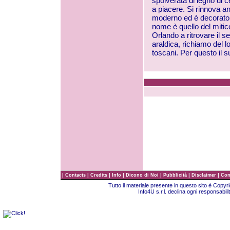
spolverata di legno di c
a piacere. Si rinnova anc
moderno ed è decorato da
nome è quello del mitico
Orlando a ritrovare il 
araldica, richiamo del l
toscani. Per questo il 
|
|
|
|
|
|
|
Contacts
Credits
Info
Dicono di Noi
Pubblicità
Disclaimer
Com
Tutto il materiale presente in questo sito è Copy
Info4U s.r.l. declina ogni responsabili