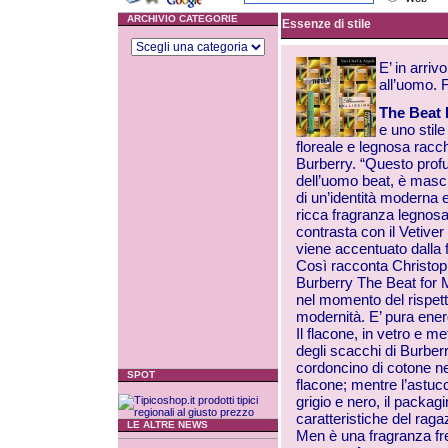
ARCHIVIO CATEGORIE
Essenze di stile
E’ in arri
all’uomo. F
The Beat 
e uno stile
floreale e legnosa racchi
Burberry. “Questo profu
dell’uomo beat, è maschi
di un’identità moderna e
ricca fragranza legnosa 
contrasta con il Vetiver e
viene accentuato dalla 
Così racconta Christop
Burberry The Beat for 
nel momento del rispetto 
modernità. E’ pura ener
Il flacone, in vetro e me
degli scacchi di Burber
cordoncino di cotone ner
SPOT
flacone; mentre l’astucc
grigio e nero, il packag
caratteristiche del rag
LE ALTRE NEWS
Men è una fragranza fre