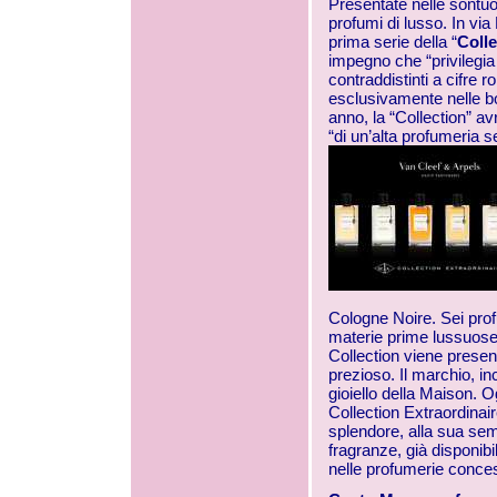
Presentate nelle sontuo
profumi di lusso. In v
prima serie della “
Colle
impegno che “privilegia i
contraddistinti a cifre 
esclusivamente nelle bo
anno, la “Collection” av
“di un’alta profumeria s
Cologne Noire. Sei prof
materie prime lussuose 
Collection viene present
prezioso. Il marchio, inc
gioiello della Maison.
Collection Extraordinair
splendore, alla sua sem
fragranze, già disponibi
nelle profumerie conces