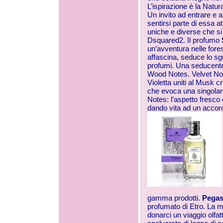
L’ispirazione è la Natur
Un invito ad entrare e a
sentirsi parte di essa a
uniche e diverse che s
Dsquared2. Il profumo
un’avventura nelle fore
affascina, seduce lo sg
profumi. Una seducente 
Wood Notes. Velvet Notes
Violetta uniti al Musk 
che evoca una singolare
Notes: l’aspetto fresco 
dando vita ad un accord
gamma prodotti.
Pega
profumato di Etro. La m
donarci un viaggio olfat