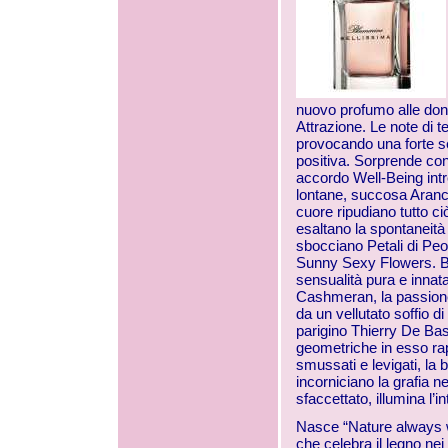
nuovo profumo alle donn
Attrazione. Le note di 
provocando una forte s
positiva. Sorprende co
accordo Well-Being intr
lontane, succosa Aran
cuore ripudiano tutto c
esaltano la spontaneità
sbocciano Petali di Peon
Sunny Sexy Flowers. B
sensualità pura e innata
Cashmeran, la passione 
da un vellutato soffio d
parigino Thierry De Bas
geometriche in esso rap
smussati e levigati, la 
incorniciano la grafia n
sfaccettato, illumina l’i
Nasce “Nature always w
che celebra il legno nei