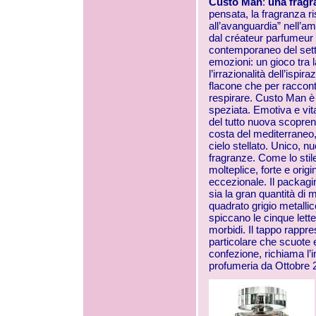
Custo Man
:
una frag
pensata, la fragranza 
all’avanguardia” nell’a
dal créateur parfumeur 
contemporaneo del sett
emozioni: un gioco tra l
l’irrazionalità dell’ispi
flacone che per raccont
respirare. Custo Man è 
speziata. Emotiva e vit
del tutto nuova scoprend
costa del mediterraneo,
cielo stellato. Unico, n
fragranze. Come lo stil
molteplice, forte e ori
eccezionale. Il packagi
sia la gran quantità di m
quadrato grigio metallic
spiccano le cinque lett
morbidi. Il tappo rappre
particolare che scuote e
confezione, richiama l’i
profumeria da Ottobre 