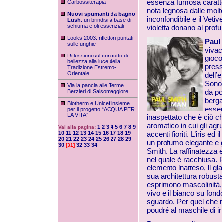
essenza fumosa caratter
Carbossiterapia
nota legnosa dalle molt
Nuovi spumanti da bagno
inconfondibile e il Veti
Lush
: un brindisi a base di
schiuma e oli essenziali
violetta donano al prof
Looks 2003: riflettori puntati
Paul
sulle unghie
vivac
Riflessioni sul concetto di
gioco
bellezza alla luce della
press
Tradizione Estremo-
Orientale
dell’
Sono 
Via la pancia alle Terme
da po
Berzieri di Salsomaggiore
berga
Biotherm e Unicef insieme
essen
per il progetto “ACQUA PER
LA VITA”
inaspettato che è ciò ch
aromatico in cui gli agr
1
2
3
4
5
6
7
8
9
Vai alla pagina:
10
11
12
13
14
15
16
17
18
19
accenti fioriti. L’iris e
20
21
22
23
24
25
26
27
28
29
un profumo elegante e 
30
32
33
34
[31]
Smith. La raffinatezza e 
nel quale è racchiusa. 
elemento inatteso, il gi
sua architettura robusta
esprimono mascolinità, s
vivo e il bianco su fond
sguardo. Per quel che r
poudré al maschile di iri