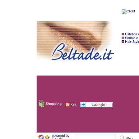
Estetica
Scuole e
Hair-Styl
Shopping
powered by
Web