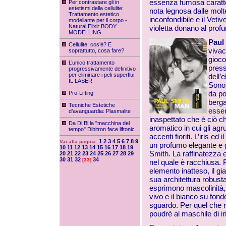
essenza fumosa caratter
Per contrastare gli in
estetismi della cellulite:
nota legnosa dalle molt
Trattamento estetico
inconfondibile e il Veti
modellante per il corpo -
Natural Elixir BODY
violetta donano al prof
MODELLING
Paul
Cellulite: cos’è? E
vivac
soprattutto, cosa fare?
gioco
L’unico trattamento
press
progressivamente definitivo
per eliminare i peli superflui:
dell’
IL LASER
Sono 
da po
Pro-Lifting
berga
Tecniche Estetiche
essen
d’avanguardia: Plasmalite
inaspettato che è ciò ch
Da Di Bi la "macchina del
aromatico in cui gli agr
tempo" Dibitron face liftonic
accenti fioriti. L’iris e
1
2
3
4
5
6
7
8
9
Vai alla pagina:
un profumo elegante e 
10
11
12
13
14
15
16
17
18
19
Smith. La raffinatezza e 
20
21
22
23
24
25
26
27
28
29
30
31
32
34
[33]
nel quale è racchiusa. 
elemento inatteso, il gi
sua architettura robusta
esprimono mascolinità, s
vivo e il bianco su fond
sguardo. Per quel che r
poudré al maschile di iri