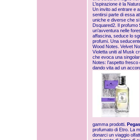
L’ispirazione è la Natur
Un invito ad entrare e a
sentirsi parte di essa a
uniche e diverse che s
Dsquared2. Il profumo
un’avventura nelle fore
affascina, seduce lo sg
profumi. Una seducente 
Wood Notes. Velvet Notes
Violetta uniti al Musk 
che evoca una singolare
Notes: l’aspetto fresco 
dando vita ad un accord
gamma prodotti.
Pega
profumato di Etro. La m
donarci un viaggio olfat