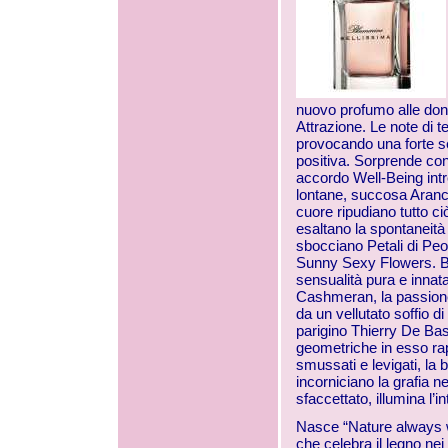
nuovo profumo alle donn
Attrazione. Le note di 
provocando una forte s
positiva. Sorprende co
accordo Well-Being intr
lontane, succosa Aran
cuore ripudiano tutto c
esaltano la spontaneità
sbocciano Petali di Peon
Sunny Sexy Flowers. B
sensualità pura e innata
Cashmeran, la passione 
da un vellutato soffio d
parigino Thierry De Bas
geometriche in esso rap
smussati e levigati, la 
incorniciano la grafia n
sfaccettato, illumina l’i
Nasce “Nature always w
che celebra il legno nei