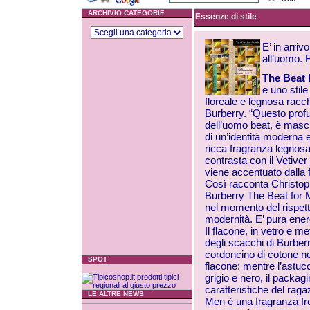
ARCHIVIO CATEGORIE
Essenze di stile
E’ in arri
all’uomo. F
The Beat 
e uno stile
floreale e legnosa racchi
Burberry. “Questo profu
dell’uomo beat, è maschi
di un’identità moderna e
ricca fragranza legnosa 
contrasta con il Vetiver e
viene accentuato dalla 
Così racconta Christop
Burberry The Beat for 
nel momento del rispetto 
modernità. E’ pura ener
Il flacone, in vetro e me
degli scacchi di Burber
cordoncino di cotone ner
SPOT
flacone; mentre l’astucc
grigio e nero, il packag
caratteristiche del rag
LE ALTRE NEWS
Men è una fragranza fre