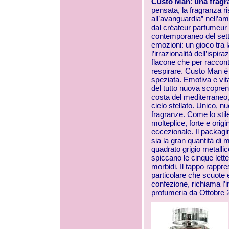
Custo Man
:
una frag
pensata, la fragranza 
all’avanguardia” nell’a
dal créateur parfumeur 
contemporaneo del sett
emozioni: un gioco tra l
l’irrazionalità dell’ispi
flacone che per raccont
respirare. Custo Man è 
speziata. Emotiva e vit
del tutto nuova scoprend
costa del mediterraneo,
cielo stellato. Unico, n
fragranze. Come lo stil
molteplice, forte e ori
eccezionale. Il packagi
sia la gran quantità di m
quadrato grigio metallic
spiccano le cinque lett
morbidi. Il tappo rappre
particolare che scuote e
confezione, richiama l’i
profumeria da Ottobre 