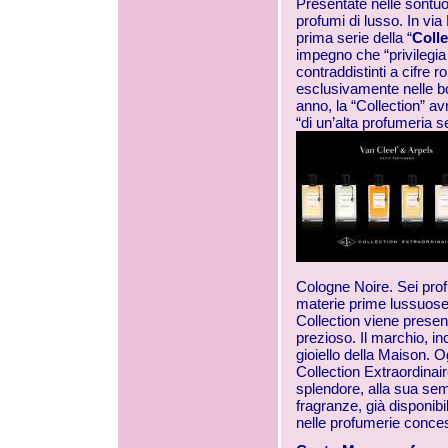
Presentate nelle sontuo
profumi di lusso. In v
prima serie della “
Colle
impegno che “privilegia i
contraddistinti a cifre 
esclusivamente nelle bo
anno, la “Collection” av
“di un’alta profumeria s
Cologne Noire. Sei prof
materie prime lussuose 
Collection viene present
prezioso. Il marchio, inc
gioiello della Maison.
Collection Extraordinair
splendore, alla sua sem
fragranze, già disponibi
nelle profumerie conces