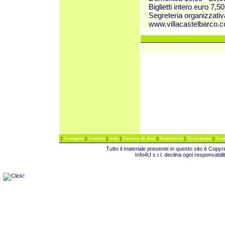
Biglietti intero euro 7,5
Segreteria organizzativ
www.villacastelbarco.
|
|
|
|
|
|
|
Contacts
Credits
Info
Dicono di Noi
Pubblicità
Disclaimer
Com
Tutto il materiale presente in questo sito è Copy
Info4U s.r.l. declina ogni responsabili