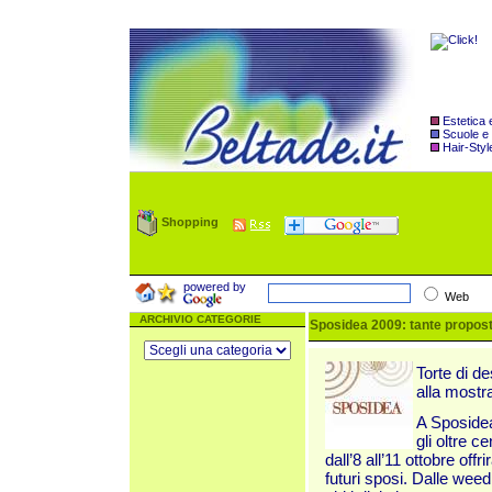
Estetica
Scuole e
Hair-Styl
Shopping
powered by
Web
ARCHIVIO CATEGORIE
Sposidea 2009: tante proposte
Torte di d
alla mostra
A Sposidea
gli oltre c
dall’8 all’11 ottobre of
futuri sposi. Dalle wee