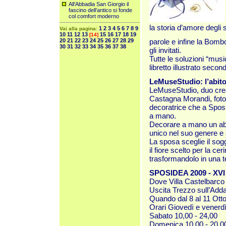
All’Abbadia San Giorgio il
fascino dell’antico si fonde
col comfort moderno
la storia d’amore degli 
1
2
3
4
5
6
7
8
9
Vai alla pagina:
10
11
12
13
15
16
17
18
19
[14]
20
21
22
23
24
25
26
27
28
29
parole e infine la Bombo
30
31
32
33
34
35
36
37
38
gli invitati.
Tutte le soluzioni “musi
libretto illustrato seco
LeMuseStudio: l’abito
LeMuseStudio, duo crea
Castagna Morandi, fotog
decoratrice che a Sposid
a mano.
Decorare a mano un abi
unico nel suo genere e
La sposa sceglie il sog
il fiore scelto per la ce
trasformandolo in una t
SPOSIDEA 2009 - XVI
Dove Villa Castelbarco 
Uscita Trezzo sull’Add
Quando dal 8 al 11 Ott
Orari Giovedì e venerdì
Sabato 10,00 - 24,00
Domenica 10,00 - 20,0