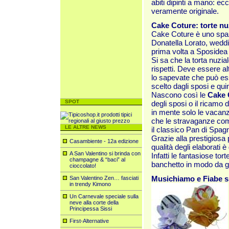
abiti dipinti a mano: ec
veramente originale.
Cake Coture: torte nu
Cake Coture è uno spazi
Donatella Lorato, weddi
prima volta a Sposidea
Si sa che la torta nuzia
rispetti. Deve essere 
lo sapevate che può es
scelto dagli sposi e qu
Nascono così le
Cake 
SPOT
degli sposi o il ricamo 
in mente solo le vacanz
che le stravaganze comp
LE ALTRE NEWS
il classico Pan di Spag
Grazie alla prestigiosa 
Casambiente - 12a edizione
qualità degli elaborati è
A San Valentino si brinda con
Infatti le fantasiose tor
champagne & “baci” al
banchetto in modo da ga
cioccolato!
Musichiamo e Fiabe s
San Valentino Zen… fasciati
in trendy Kimono
Un Carnevale speciale sulla
neve alla corte della
Principessa Sissi
First-Alternative