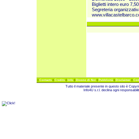
Biglietti intero euro 7,5
Segreteria organizzativ
www.villacastelbarco.
|
|
|
|
|
|
|
Contacts
Credits
Info
Dicono di Noi
Pubblicità
Disclaimer
Com
Tutto il materiale presente in questo sito è Copy
Info4U s.r.l. declina ogni responsabili