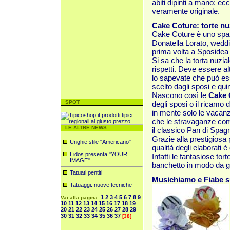
abiti dipinti a mano: ec
veramente originale.
Cake Coture: torte nu
Cake Coture è uno spazi
Donatella Lorato, weddi
prima volta a Sposidea
Si sa che la torta nuzia
rispetti. Deve essere 
lo sapevate che può es
scelto dagli sposi e qu
Nascono così le
Cake 
SPOT
degli sposi o il ricamo 
in mente solo le vacanz
che le stravaganze comp
LE ALTRE NEWS
il classico Pan di Spag
Grazie alla prestigiosa 
Unghie stile "Americano"
qualità degli elaborati è
Eidos presenta "YOUR
Infatti le fantasiose tor
IMAGE"
banchetto in modo da ga
Tatuati pentiti
Musichiamo e Fiabe s
Tatuaggi: nuove tecniche
1
2
3
4
5
6
7
8
9
Vai alla pagina:
10
11
12
13
14
15
16
17
18
19
20
21
22
23
24
25
26
27
28
29
30
31
32
33
34
35
36
37
[38]