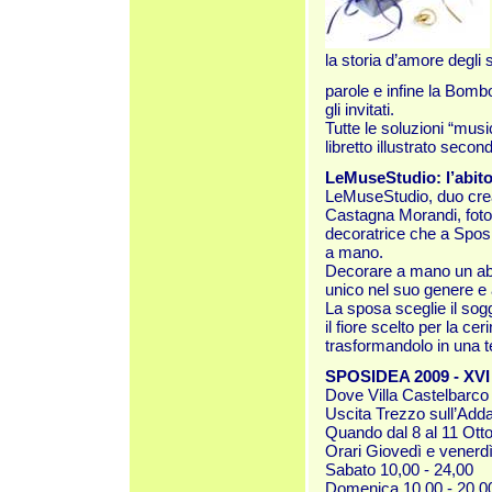
la storia d’amore degli 
parole e infine la Bombo
gli invitati.
Tutte le soluzioni “musi
libretto illustrato seco
LeMuseStudio: l’abito
LeMuseStudio, duo crea
Castagna Morandi, fotog
decoratrice che a Sposid
a mano.
Decorare a mano un abi
unico nel suo genere e
La sposa sceglie il sog
il fiore scelto per la ce
trasformandolo in una t
SPOSIDEA 2009 - XVI
Dove Villa Castelbarco 
Uscita Trezzo sull’Add
Quando dal 8 al 11 Ott
Orari Giovedì e venerdì
Sabato 10,00 - 24,00
Domenica 10,00 - 20,0