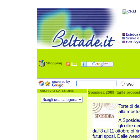
Estetica
Scuole e
Hair-Styl
Shopping
powered by
Web
ARCHIVIO CATEGORIE
Sposidea 2009: tante proposte
Torte di d
alla mostra
A Sposidea
gli oltre c
dall’8 all’11 ottobre of
futuri sposi. Dalle wee