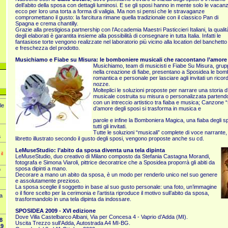
dell’abito della sposa con dettagli luminosi. E se gli sposi hanno in mente solo le vacan
ecco per loro una torta a forma di valigia. Ma non si pensi che le stravaganze
compromettano il gusto: la farcitura rimane quella tradizionale con il classico Pan di
Spagna e crema chantilly.
Grazie alla prestigiosa partnership con l’Accademia Maestri Pasticcieri Italiani, la qualit
degli elaborati è garantita insieme alla possibilità di consegnare in tutta Italia. Infatti le
fantasiose torte vengono realizzate nel laboratorio più vicino alla location del banchetto
e freschezza del prodotto.
Musichiamo e Fiabe su Misura: le bomboniere musicali che raccontano l’amore
Musichiamo, team di musicisti e Fiabe Su Misura, gruppo
nella creazione di fiabe, presentano a Sposidea le bom
romantica e personale per lasciare agli invitati un ricor
nozze.
Molteplici le soluzioni proposte per narrare una storia
musicale costruita su misura o personalizzata parten
con un intreccio artistico tra fiaba e musica; Canzone “s
le
d’amore degli sposi si trasforma in musica e
parole e infine la Bomboniera Magica, una fiaba degli sp
tutti gli invitati.
Tutte le soluzioni “musicali” complete di voce narrante, 
a
libretto illustrato secondo il gusto degli sposi, vengono proposte anche su cd.
LeMuseStudio: l’abito da sposa diventa una tela dipinta
il
LeMuseStudio, duo creativo di Milano composto da Stefania Castagna Morandi,
fotografa e Simona Viaroli, pittrice decoratrice che a Sposidea proporrà gli abiti da
sposa dipinti a mano.
f
Decorare a mano un abito da sposa, è un modo per renderlo unico nel suo genere
e assolutamente prezioso.
La sposa sceglie il soggetto in base al suo gusto personale: una foto, un’immagine
o il fiore scelto per la cerimonia e l’artista riproduce il motivo sull’abito da sposa,
la
trasformandolo in una tela dipinta da indossare.
SPOSIDEA 2009 - XVI edizione
Dove Villa Castelbarco Albani, Via per Concesa 4 - Vaprio d’Adda (MI).
8
Uscita Trezzo sull’Adda, Autostrada A4 MI-BG.
19