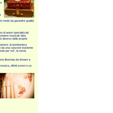
ze
à
 in modo da garantire qualità
 di autori specializzati
boniere musicali: idea
do diverso delle proprie
 d’amore: la bomboniera
do da una canzone esistente
olo per noi”, la storia
osi illustrata da donare a
musica, effetti sonori e un