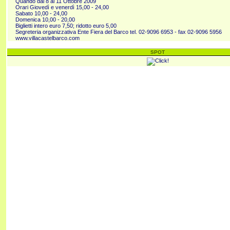
Quando dal 8 al 11 Ottobre 2009
Orari Giovedì e venerdì 15,00 - 24,00
Sabato 10,00 - 24,00
Domenica 10,00 - 20,00
Biglietti intero euro 7,50; ridotto euro 5,00
Segreteria organizzativa Ente Fiera del Barco tel. 02-9096 6953 - fax 02-9096 5956
www.villacastelbarco.com
SPOT