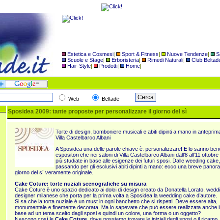
Estetica e Cosmesi
|
Sport & Fitness
|
Nuove Tendenze
|
S
Scuole e Stage
|
Erboristeria
|
Rimedi Naturali
|
Club Beltad
Hair-Style
|
Prodotti
|
Home
|
Web
Beltade
Sposidea 2009: tante proposte per personalizzare il giorno del sì
Torte di design, bomboniere musicali e abiti dipinti a mano in anteprima
Villa Castelbarco Albani
A Sposidea una delle parole chiave è: personalizzare! E lo sanno bene 
espositori che nei saloni di Villa Castelbarco Albani dall’8 all’11 ottob
più studiate in base alle esigenze dei futuri sposi. Dalle weeding cake
passando per gli esclusivi abiti dipinti a mano: ecco una breve panora
giorno del sì veramente originale.
Cake Coture: torte nuziali scenografiche su misura
Cake Coture è uno spazio dedicato ai dolci di design creato da Donatella Lorato, wedd
designer milanese che porta per la prima volta a Sposidea la weedding cake d’autore.
Si sa che la torta nuziale è un must in ogni banchetto che si rispetti. Deve essere alta,
monumentale e finemente decorata. Ma lo sapevate che può essere realizzata anche i
base ad un tema scelto dagli sposi e quindi un colore, una forma o un oggetto?
Nascono così le
Cake Coture
, dove possiamo trovare le iniziali degli sposi o il ricamo