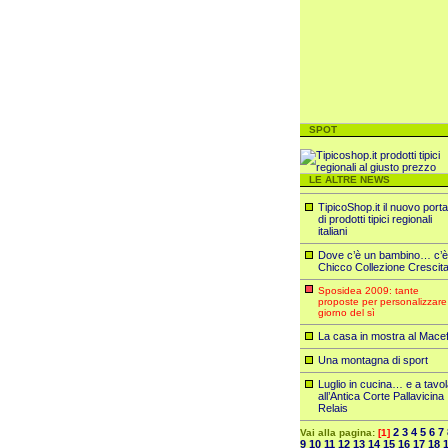
SPOT
LE ALTRE NEWS
TipicoShop.it il nuovo porta
di prodotti tipici regionali
italiani
Dove c’è un bambino… c’è
Chicco Collezione Crescit
Sposidea 2009: tante
proposte per personalizzare 
giorno del sì
La casa in mostra al Mace
Una montagna di sport
Luglio in cucina… e a tavo
all’Antica Corte Pallavicina
Relais
2
3
4
5
6
7
Vai alla pagina:
[1]
9
10
11
12
13
14
15
16
17
18