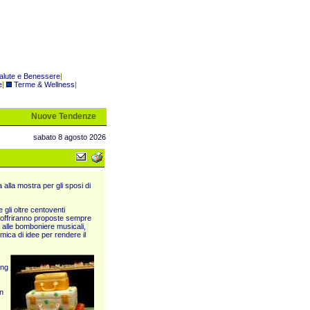
alute e Benessere
|
e
|
Terme & Wellness
|
Nuove Tendenze
sabato 8 agosto 2026
 alla mostra per gli sposi di
gli oltre centoventi
re offriranno proposte sempre
, alle bomboniere musicali,
mica di idee per rendere il
ing
n