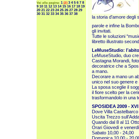
1
3
4
5
6
7
8
Vai alla pagina:
[2]
9
10
11
12
13
14
15
16
17
18
19
20
21
22
23
24
25
26
27
28
29
30
31
32
33
34
35
36
37
38
la storia d’amore degli 
parole e infine la Bombo
gli invitati.
Tutte le soluzioni “musi
libretto illustrato seco
LeMuseStudio: l’abito
LeMuseStudio, duo crea
Castagna Morandi, fotog
decoratrice che a Sposid
a mano.
Decorare a mano un abi
unico nel suo genere e
La sposa sceglie il sog
il fiore scelto per la ce
trasformandolo in una t
SPOSIDEA 2009 - XVI
Dove Villa Castelbarco 
Uscita Trezzo sull’Add
Quando dal 8 al 11 Ott
Orari Giovedì e venerdì
Sabato 10,00 - 24,00
Domenica 10,00 - 20,0