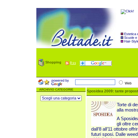
Estetica
Scuole e
Hair-Styl
Shopping
powered by
Web
ARCHIVIO CATEGORIE
Sposidea 2009: tante proposte
Torte di d
alla mostra
A Sposidea
gli oltre c
dall’8 all’11 ottobre of
futuri sposi. Dalle wee