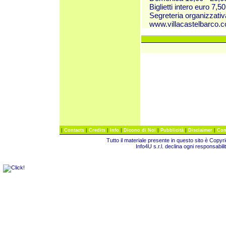
Biglietti intero euro 7,5
Segreteria organizzativ
www.villacastelbarco.
|
|
|
|
|
|
|
Contacts
Credits
Info
Dicono di Noi
Pubblicità
Disclaimer
Com
Tutto il materiale presente in questo sito è Copy
Info4U s.r.l. declina ogni responsabili