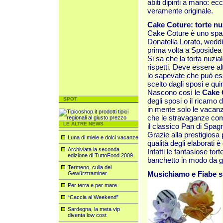
abiti dipinti a mano: ec
veramente originale.
Cake Coture: torte nu
Cake Coture è uno spazi
Donatella Lorato, weddi
prima volta a Sposidea
Si sa che la torta nuzia
rispetti. Deve essere 
lo sapevate che può es
scelto dagli sposi e qu
Nascono così le
Cake 
SPOT
degli sposi o il ricamo 
in mente solo le vacanz
che le stravaganze comp
LE ALTRE NEWS
il classico Pan di Spag
Grazie alla prestigiosa 
Luna di miele e dolci vacanze
qualità degli elaborati è
Archiviata la seconda
Infatti le fantasiose tor
edizione di TuttoFood 2009
banchetto in modo da ga
Termeno, culla del
Musichiamo e Fiabe s
Gewürztraminer
Per terra e per mare
“Caccia al Weekend”
Sardegna, la meta vip
diventa low cost