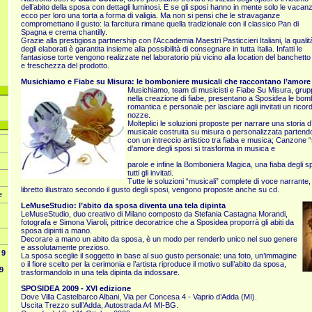
dell’abito della sposa con dettagli luminosi. E se gli sposi hanno in mente solo le vacan
ecco per loro una torta a forma di valigia. Ma non si pensi che le stravaganze
compromettano il gusto: la farcitura rimane quella tradizionale con il classico Pan di
Spagna e crema chantilly.
Grazie alla prestigiosa partnership con l’Accademia Maestri Pasticcieri Italiani, la qualit
degli elaborati è garantita insieme alla possibilità di consegnare in tutta Italia. Infatti le
fantasiose torte vengono realizzate nel laboratorio più vicino alla location del banchetto
e freschezza del prodotto.
Musichiamo e Fiabe su Misura: le bomboniere musicali che raccontano l’amore
Musichiamo, team di musicisti e Fiabe Su Misura, gruppo
nella creazione di fiabe, presentano a Sposidea le bom
romantica e personale per lasciare agli invitati un ricor
nozze.
Molteplici le soluzioni proposte per narrare una storia
musicale costruita su misura o personalizzata parten
con un intreccio artistico tra fiaba e musica; Canzone “s
d’amore degli sposi si trasforma in musica e
parole e infine la Bomboniera Magica, una fiaba degli sp
tutti gli invitati.
Tutte le soluzioni “musicali” complete di voce narrante, 
libretto illustrato secondo il gusto degli sposi, vengono proposte anche su cd.
e
LeMuseStudio: l’abito da sposa diventa una tela dipinta
LeMuseStudio, duo creativo di Milano composto da Stefania Castagna Morandi,
fotografa e Simona Viaroli, pittrice decoratrice che a Sposidea proporrà gli abiti da
sposa dipinti a mano.
Decorare a mano un abito da sposa, è un modo per renderlo unico nel suo genere
e assolutamente prezioso.
9
La sposa sceglie il soggetto in base al suo gusto personale: una foto, un’immagine
o il fiore scelto per la cerimonia e l’artista riproduce il motivo sull’abito da sposa,
9
trasformandolo in una tela dipinta da indossare.
SPOSIDEA 2009 - XVI edizione
Dove Villa Castelbarco Albani, Via per Concesa 4 - Vaprio d’Adda (MI).
Uscita Trezzo sull’Adda, Autostrada A4 MI-BG.