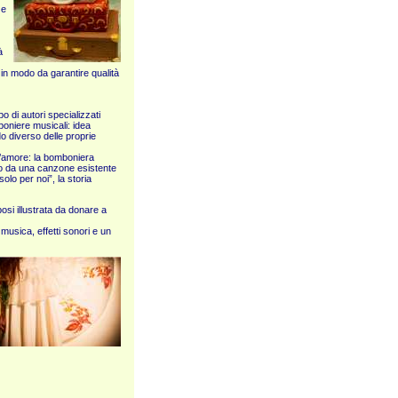
ze
à
 in modo da garantire qualità
 di autori specializzati
boniere musicali: idea
do diverso delle proprie
 d’amore: la bomboniera
do da una canzone esistente
olo per noi”, la storia
osi illustrata da donare a
musica, effetti sonori e un