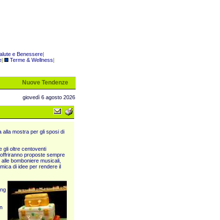
alute e Benessere
|
e
|
Terme & Wellness
|
Nuove Tendenze
giovedì 6 agosto 2026
 alla mostra per gli sposi di
gli oltre centoventi
re offriranno proposte sempre
, alle bomboniere musicali,
mica di idee per rendere il
ing
n