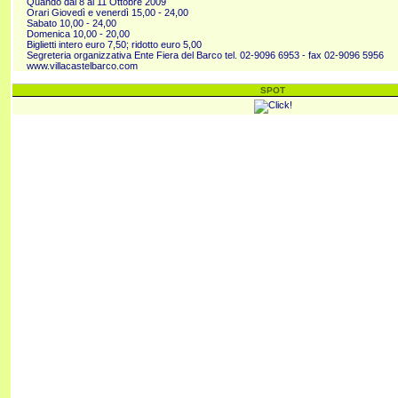
Quando dal 8 al 11 Ottobre 2009
Orari Giovedì e venerdì 15,00 - 24,00
Sabato 10,00 - 24,00
Domenica 10,00 - 20,00
Biglietti intero euro 7,50; ridotto euro 5,00
Segreteria organizzativa Ente Fiera del Barco tel. 02-9096 6953 - fax 02-9096 5956
www.villacastelbarco.com
SPOT