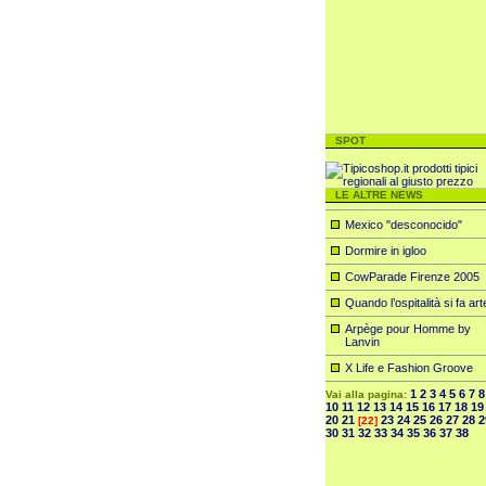
SPOT
LE ALTRE NEWS
Mexico "desconocido"
Dormire in igloo
CowParade Firenze 2005
Quando l’ospitalità si fa art
Arpège pour Homme by
Lanvin
X Life e Fashion Groove
1
2
3
4
5
6
7
8
Vai alla pagina:
10
11
12
13
14
15
16
17
18
19
20
21
23
24
25
26
27
28
2
[22]
30
31
32
33
34
35
36
37
38