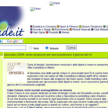
Estetica e Cosmesi
|
Sport & Fitness
|
Nuove Tendenze
|
S
Scuole e Stage
|
Erboristeria
|
Rimedi Naturali
|
Club Beltad
Hair-Style
|
Prodotti
|
Home
|
Web
Beltade
Sposidea 2009: tante proposte per personalizzare il giorno del sì
Torte di design, bomboniere musicali e abiti dipinti a mano in anteprima
Villa Castelbarco Albani
A Sposidea una delle parole chiave è: personalizzare! E lo sanno bene 
espositori che nei saloni di Villa Castelbarco Albani dall’8 all’11 ottob
più studiate in base alle esigenze dei futuri sposi. Dalle weeding cake
passando per gli esclusivi abiti dipinti a mano: ecco una breve panora
giorno del sì veramente originale.
Cake Coture: torte nuziali scenografiche su misura
Cake Coture è uno spazio dedicato ai dolci di design creato da Donatella Lorato, wedd
designer milanese che porta per la prima volta a Sposidea la weedding cake d’autore.
Si sa che la torta nuziale è un must in ogni banchetto che si rispetti. Deve essere alta,
monumentale e finemente decorata. Ma lo sapevate che può essere realizzata anche i
base ad un tema scelto dagli sposi e quindi un colore, una forma o un oggetto?
Nascono così le
Cake Coture
, dove possiamo trovare le iniziali degli sposi o il ricamo