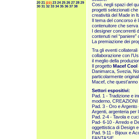
20
21
23
24
25
26
27
28
29
[22]
Così, negli spazi del qu
30
31
32
33
34
35
36
37
38
progetti selezionati che
creatività del Made in It
Il tema del concorso è 
contenuitore che serva 
I designer concorrenti 
contenuti nel “paniere”
La premiazione dei proge
Tra gli eventi collater
collaborazione con l’Us
il meglio della produzion
Il progetto
Macef Cool
Danimarca, Svezia, Norv
particolarmente origina
Macef, che quest’anno è
Settori espositivi:
Pad. 1 - Tradizione e i
moderno, CREAZIONI e pr
Pad. 3 - Oro e Argento -
Argenti, argenteria pe
Pad. 2-4 - Tavola e cuci
Pad- 6-10 - Arredo e D
oggettistica di Desig
Pad. 9-11 - Bijoux e Ac
FANTASIE