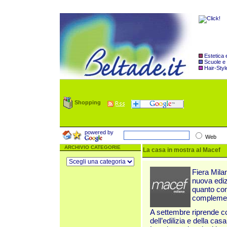
Estetica
Scuole e
Hair-Styl
Shopping
powered by
Web
ARCHIVIO CATEGORIE
La casa in mostra al Macef
Fiera Mila
nuova edi
quanto com
complement
A settembre riprende co
dell’edilizia e della casa