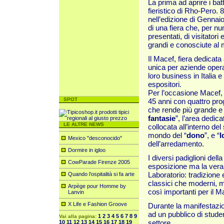
La prima ad aprire i bat
fieristico di Rho-Pero. 
nell’edizione di Gennai
di una fiera che, per nu
presentati, di visitatori
grandi e conosciute al
Il Macef, fiera dedicata 
unica per aziende opera
loro business in Italia e
espositori.
Per l’occasione Macef, c
SPOT
45 anni con quattro prog
che rende più grande e d
fantasie
”, l’area dedica
LE ALTRE NEWS
collocata all’interno del
mondo del “
dono
”, e “
I
Mexico "desconocido"
dell’arredamento.
Dormire in igloo
I diversi padiglioni dell
CowParade Firenze 2005
esposizione ma la vera 
Laboratorio: tradizione
Quando l’ospitalità si fa arte
classici che moderni, ma 
Arpège pour Homme by
così importanti per il Ma
Lanvin
X Life e Fashion Groove
Durante la manifestazi
ad un pubblico di studen
1
2
3
4
5
6
7
8
9
Vai alla pagina:
settore.
10
11
12
13
14
15
16
17
18
19