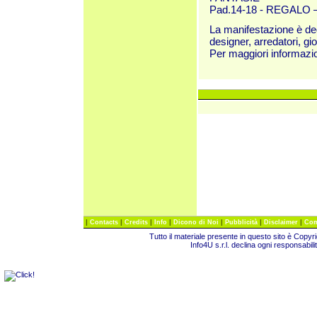
Pad.14-18 - REGALO – Og
La manifestazione è dedic
designer, arredatori, gior
Per maggiori informazi
|
|
|
|
|
|
|
Contacts
Credits
Info
Dicono di Noi
Pubblicità
Disclaimer
Com
Tutto il materiale presente in questo sito è Copy
Info4U s.r.l. declina ogni responsabili