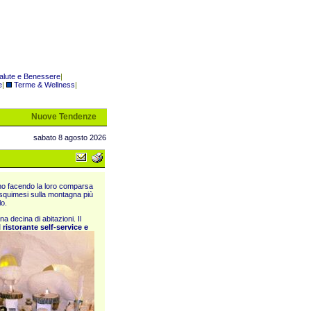
alute e Benessere
|
e
|
Terme & Wellness
|
Nuove Tendenze
sabato 8 agosto 2026
nno facendo la loro comparsa
esquimesi sulla montagna più
lo.
a decina di abitazioni. Il
l ristorante self-service e