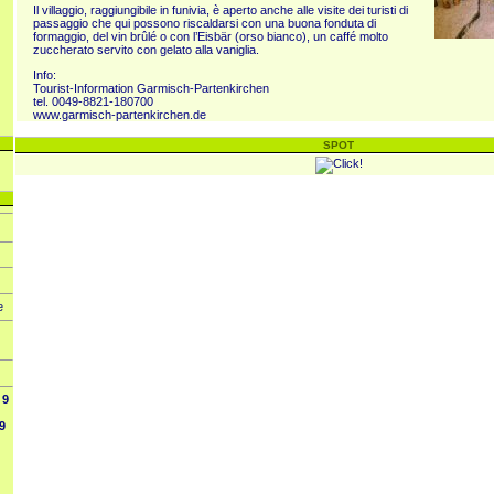
Il villaggio, raggiungibile in funivia, è aperto anche alle visite dei turisti di
passaggio che qui possono riscaldarsi con una buona fonduta di
formaggio, del vin brûlé o con l’Eisbär (orso bianco), un caffé molto
zuccherato servito con gelato alla vaniglia.
Info:
Tourist-Information Garmisch-Partenkirchen
tel. 0049-8821-180700
www.garmisch-partenkirchen.de
SPOT
e
9
9