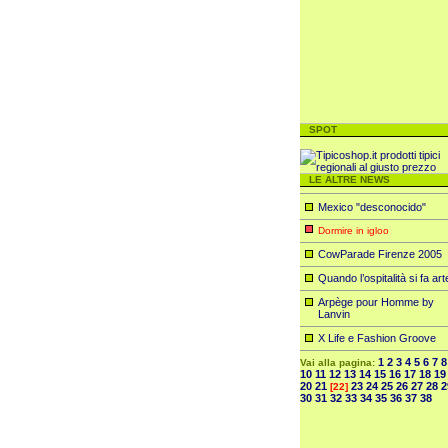
SPOT
LE ALTRE NEWS
Mexico "desconocido"
Dormire in igloo
CowParade Firenze 2005
Quando l’ospitalità si fa art
Arpège pour Homme by
Lanvin
X Life e Fashion Groove
1
2
3
4
5
6
7
8
Vai alla pagina:
10
11
12
13
14
15
16
17
18
19
20
21
23
24
25
26
27
28
2
[22]
30
31
32
33
34
35
36
37
38