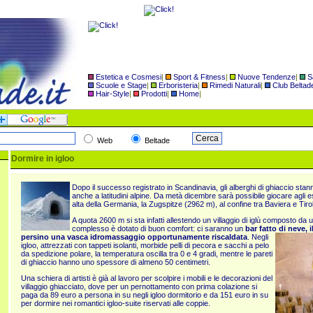
Estetica e Cosmesi
|
Sport & Fitness
|
Nuove Tendenze
|
S
Scuole e Stage
|
Erboristeria
|
Rimedi Naturali
|
Club Beltad
Hair-Style
|
Prodotti
|
Home
|
Web
Beltade
Dormire in igloo
Dopo il successo registrato in Scandinavia, gli alberghi di ghiaccio sta
anche a latitudini alpine. Da metà dicembre sarà possibile giocare agli 
alta della Germania, la Zugspitze (2962 m), al confine tra Baviera e Tiro
A quota 2600 m si sta infatti allestendo un villaggio di iglù composto da un
complesso è dotato di buon comfort: ci saranno un
bar fatto di neve, i
persino una vasca idromassaggio opportuname
nte r
iscaldata
. Negli
igloo, attrezzati con tappeti isolanti, morbide pelli di pecora e sacchi a pelo
da spedizione polare, la temperatura oscilla tra 0 e 4 gradi, mentre le pareti
di ghiaccio hanno uno spessore di almeno 50 centimetri.
Una schiera di artisti è già al lavoro per scolpire i mobili e le decorazioni del
villaggio ghiacciato, dove per un pernottamento con prima colazione si
paga da 89 euro a persona in su negli igloo dormitorio e da 151 euro in su
per dormire nei romantici igloo-suite riservati alle coppie.