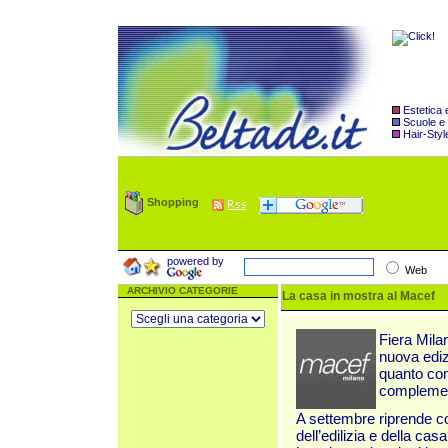
Estetica
Scuole e
Hair-Styl
Shopping
powered by
Web
ARCHIVIO CATEGORIE
La casa in mostra al Macef
Fiera Mila
nuova edi
quanto com
complement
A settembre riprende co
dell’edilizia e della casa