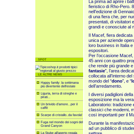
La prima ad aprire i bat
fieristico di Rho-Pero. 
nell’edizione di Gennai
di una fiera che, per nu
presentati, di visitatori
grandi e conosciute al
Il Macef, fiera dedicata 
unica per aziende opera
loro business in Italia e
espositori.
Per l’occasione Macef, c
SPOT
45 anni con quattro prog
che rende più grande e d
fantasie
”, l’area dedica
LE ALTRE NEWS
collocata all’interno del
mondo del “
dono
”, e “
I
Happy family: la settimana
dell’arredamento.
più divertente dell’estate
Liguria, terra di streghe e
I diversi padiglioni dell
pirati...
esposizione ma la vera 
Laboratorio: tradizione
Un brivido d’amore...per il
caffè
classici che moderni, ma 
così importanti per il Ma
Scarpe di cristallo..da favola!
Fuga nel mondo dei sogni del
Durante la manifestazi
Grand Canyon
ad un pubblico di studen
settore.
La Stube all’aperto regala