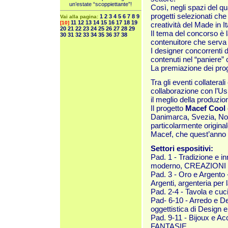
un’estate “scoppiettante”!
Così, negli spazi del qu
progetti selezionati che
1
2
3
4
5
6
7
8
9
Vai alla pagina:
11
12
13
14
15
16
17
18
19
[10]
creatività del Made in It
20
21
22
23
24
25
26
27
28
29
Il tema del concorso è 
30
31
32
33
34
35
36
37
38
contenuitore che serva 
I designer concorrenti 
contenuti nel “paniere”
La premiazione dei proge
Tra gli eventi collater
collaborazione con l’Us
il meglio della produzion
Il progetto
Macef Cool
Danimarca, Svezia, Norv
particolarmente origina
Macef, che quest’anno è
Settori espositivi:
Pad. 1 - Tradizione e i
moderno, CREAZIONI e pr
Pad. 3 - Oro e Argento -
Argenti, argenteria pe
Pad. 2-4 - Tavola e cuci
Pad- 6-10 - Arredo e D
oggettistica di Desig
Pad. 9-11 - Bijoux e Ac
FANTASIE