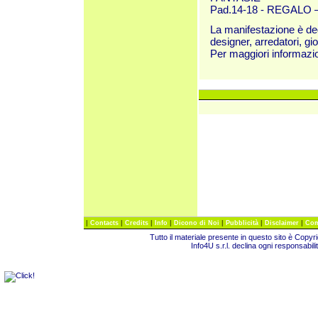
Pad.14-18 - REGALO – Og
La manifestazione è dedic
designer, arredatori, gior
Per maggiori informazi
|
|
|
|
|
|
|
Contacts
Credits
Info
Dicono di Noi
Pubblicità
Disclaimer
Com
Tutto il materiale presente in questo sito è Copy
Info4U s.r.l. declina ogni responsabili