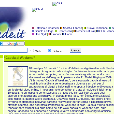
Estetica e Cosmesi
|
Sport & Fitness
|
Nuove Tendenze
|
S
Scuole e Stage
|
Erboristeria
|
Rimedi Naturali
|
Club Beltad
Hair-Style
|
Prodotti
|
Home
|
Web
Beltade
“Caccia al Weekend”
10 hotel per 10 quesiti, 10 sfide all’abilità investigativa di novelli Sh
distolgono lo sguardo dalle stringhe d’inchiostro fissate sulla carta per
schermo del computer, porta d’ac
cesso ai segreti che conducono
alla soluzione dell’enigma. In partenza alle 21,30 del 18 giugno 2009
c’è la nuova “Caccia al Weekend”, vera e propria caccia al tesoro in
hotel, la prima di una serie destinata a diventare un cult per gli
appassionati di viaggi e indovinelli, che sposta il desiderio di vacanza
sul livello del gioco online. Il meccanismo è semplice: si tratta di risolvere inizialmente
10 quesiti, le cui risposte sono nascoste tra i testi e le immagini dei siti web degli
alberghi che aderiscono all’iniziativa. In questa prima fase, non è rilevante la rapidità
delle risposte, quanto la loro esattezza. Una volta risolti i 10 quesiti, tutti coloro che li
avranno esattamente indovinati saranno "convocati" per un’ultima e più difficile prova,
stavolta a tempo, che decreterà il vincitore del weekend in palio. La data d’inizio di ogni
"caccia" sarà evidenziata sulla home del sito www.caccia-al-weekend.com, sulla
pagina Facebook del concorso e comunque verrà comunicata con congruo anticipo