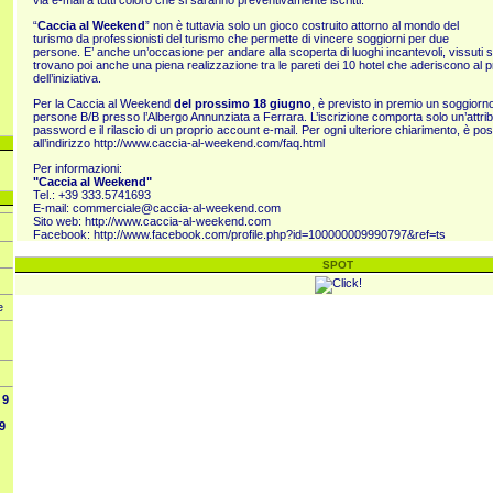
via e-mail a tutti coloro che si saranno preventivamente iscritti.
“
Caccia al Weekend
” non è tuttavia solo un gioco costruito attorno al mondo del
turismo da professionisti del turismo che permette di vincere soggiorni per due
persone. E’ anche un’occasione per andare alla scoperta di luoghi incantevoli, vissuti 
trovano poi anche una piena realizzazione tra le pareti dei 10 hotel che aderiscono al
dell’iniziativa.
Per la Caccia al Weekend
del prossimo 18 giugno
, è previsto in premio un soggiorn
persone B/B presso l’Albergo Annunziata a Ferrara. L’iscrizione comporta solo un’attri
password e il rilascio di un proprio account e-mail. Per ogni ulteriore chiarimento, è po
all’indirizzo
http://www.caccia-al-weekend.com/faq.html
Per informazioni:
"Caccia al Weekend"
Tel.: +39 333.5741693
E-mail:
commerciale@caccia-al-weekend.com
Sito web:
http://www.caccia-al-weekend.com
Facebook:
http://www.facebook.com/profile.php?id=100000009990797&ref=ts
SPOT
e
9
9