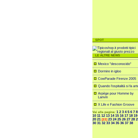
SPOT
LE ALTRE NEWS
Mexico "desconocido"
Dormire in igloo
CowParade Firenze 2005
Quando l’ospitalità si fa art
Arpège pour Homme by
Lanvin
X Life e Fashion Groove
1
2
3
4
5
6
7
8
Vai alla pagina:
10
11
12
13
14
15
16
17
18
19
20
21
23
24
25
26
27
28
2
[22]
30
31
32
33
34
35
36
37
38