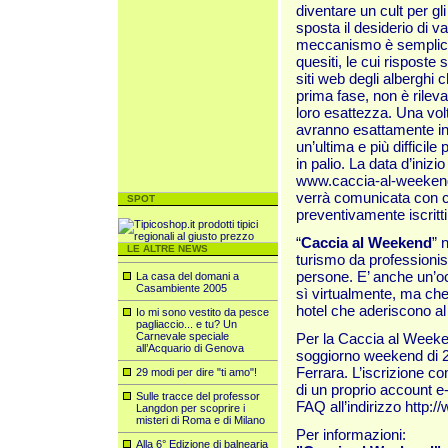
diventare un cult per gli
sposta il desiderio di va
meccanismo è semplice: 
quesiti, le cui risposte 
siti web degli alberghi c
prima fase, non è rilevan
loro esattezza. Una volta 
avranno esattamente in
un’ultima e più difficil
in palio. La data d’iniz
www.caccia-al-weekend
verrà comunicata con co
SPOT
preventivamente iscritti
“
Caccia al Weekend
” 
LE ALTRE NEWS
turismo da professionis
persone. E’ anche un’oc
La casa del domani a
Casambiente 2005
sì virtualmente, ma che
hotel che aderiscono al
Io mi sono vestito da pesce
pagliaccio... e tu? Un
Carnevale speciale
Per la Caccia al Week
all’Acquario di Genova
soggiorno weekend di 2
Ferrara. L’iscrizione co
29 modi per dire "ti amo"!
di un proprio account e-
Sulle tracce del professor
FAQ all’indirizzo
http:/
Langdon per scoprire i
misteri di Roma e di Milano
Per informazioni:
Alla 6° Edizione di balnearia