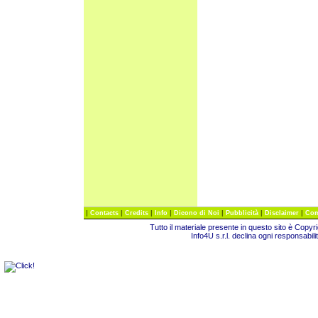
|
|
|
|
|
|
|
Contacts
Credits
Info
Dicono di Noi
Pubblicità
Disclaimer
Com
Tutto il materiale presente in questo sito è Copy
Info4U s.r.l. declina ogni responsabili