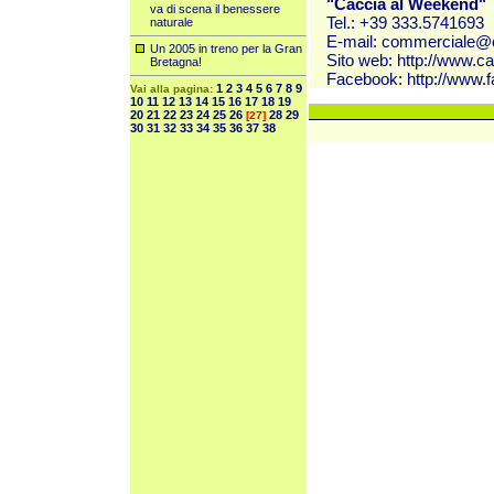
"Caccia al Weekend"
va di scena il benessere
Tel.: +39 333.5741693
naturale
E-mail:
commerciale@c
Un 2005 in treno per la Gran
Sito web:
http://www.c
Bretagna!
Facebook:
http://www.
1
2
3
4
5
6
7
8
9
Vai alla pagina:
10
11
12
13
14
15
16
17
18
19
20
21
22
23
24
25
26
28
29
[27]
30
31
32
33
34
35
36
37
38