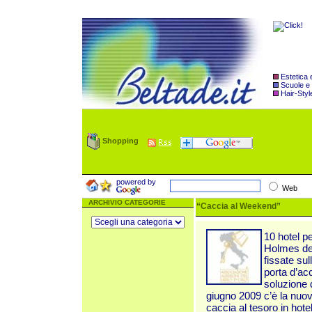
Estetica
Scuole e
Hair-Styl
Shopping
powered by
Web
ARCHIVIO CATEGORIE
“Caccia al Weekend”
10 hotel pe
Holmes del
fissate su
porta d’ac
soluzione 
giugno 2009 c’è la nuo
caccia al tesoro in hote