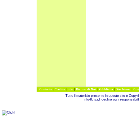
|
|
|
|
|
|
|
Contacts
Credits
Info
Dicono di Noi
Pubblicità
Disclaimer
Com
Tutto il materiale presente in questo sito è Copy
Info4U s.r.l. declina ogni responsabili