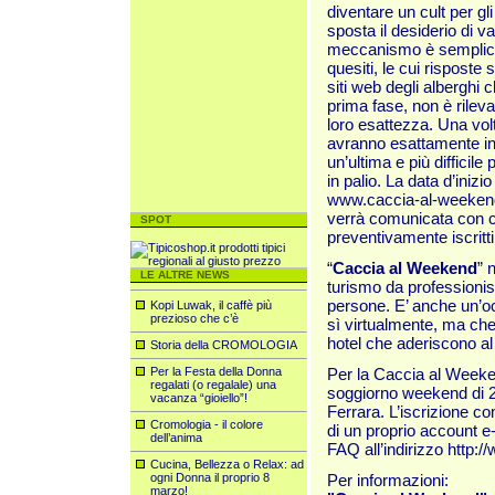
diventare un cult per gli
sposta il desiderio di va
meccanismo è semplice: 
quesiti, le cui risposte 
siti web degli alberghi c
prima fase, non è rilevan
loro esattezza. Una volta 
avranno esattamente in
un’ultima e più difficil
in palio. La data d’iniz
www.caccia-al-weekend
verrà comunicata con co
SPOT
preventivamente iscritti
“
Caccia al Weekend
” 
LE ALTRE NEWS
turismo da professionis
persone. E’ anche un’oc
Kopi Luwak, il caffè più
prezioso che c’è
sì virtualmente, ma che
hotel che aderiscono al
Storia della CROMOLOGIA
Per la Festa della Donna
Per la Caccia al Week
regalati (o regalale) una
soggiorno weekend di 2
vacanza “gioiello”!
Ferrara. L’iscrizione co
Cromologia - il colore
di un proprio account e-
dell’anima
FAQ all’indirizzo
http:/
Cucina, Bellezza o Relax: ad
ogni Donna il proprio 8
Per informazioni:
marzo!