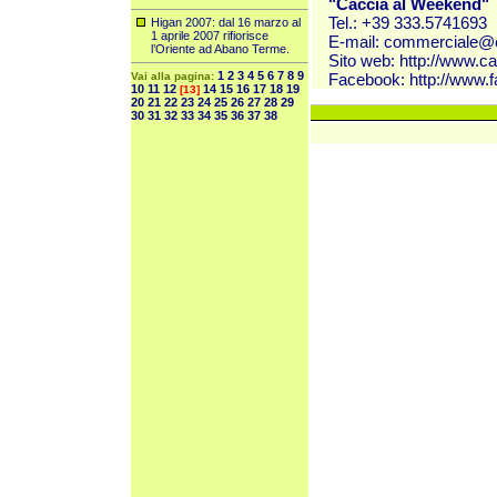
"Caccia al Weekend"
Tel.: +39 333.5741693
Higan 2007: dal 16 marzo al
1 aprile 2007 rifiorisce
E-mail:
commerciale@c
l’Oriente ad Abano Terme.
Sito web:
http://www.c
1
2
3
4
5
6
7
8
9
Vai alla pagina:
Facebook:
http://www.
10
11
12
14
15
16
17
18
19
[13]
20
21
22
23
24
25
26
27
28
29
30
31
32
33
34
35
36
37
38