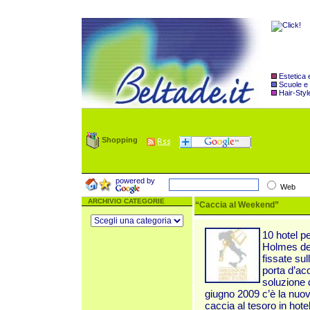
Estetica
Scuole e
Hair-Styl
Shopping
powered by
Web
ARCHIVIO CATEGORIE
“Caccia al Weekend”
10 hotel pe
Holmes del
fissate su
porta d’ac
soluzione 
giugno 2009 c’è la nuo
caccia al tesoro in hote