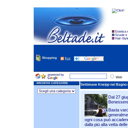
Estetica
Scuole e
Hair-Styl
Shopping
powered by
Web
ARCHIVIO CATEGORIE
Settimane Kneipp nel Bagno d
Dal 27 giug
Benessere
Basta varc
generalmen
ogni cosa può accadere
dalla più alta vetta dell