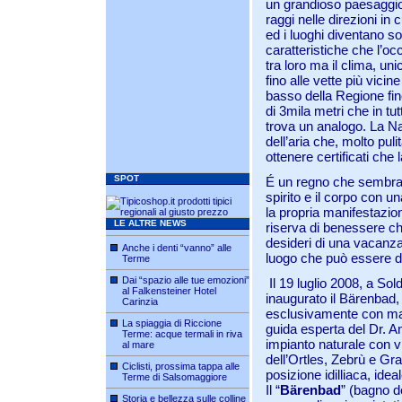
un grandioso paesaggio n
raggi nelle direzioni in 
ed i luoghi diventano so
caratteristiche che l’oc
tra loro ma il clima, un
fino alle vette più vicine
basso della Regione fino 
di 3mila metri che in tu
trova un analogo. La N
dell’aria che, molto pul
ottenere certificati che 
SPOT
É un regno che sembra 
spirito e il corpo con 
la propria manifestazi
LE ALTRE NEWS
riserva di benessere ch
desideri di una vacanza
Anche i denti “vanno” alle
luogo che può essere des
Terme
Dai “spazio alle tue emozioni”
Il 19 luglio 2008, a So
al Falkensteiner Hotel
inaugurato il Bärenbad,
Carinzia
esclusivamente con mater
La spiaggia di Riccione
guida esperta del Dr. A
Terme: acque termali in riva
impianto naturale con vi
al mare
dell’Ortles, Zebrù e Gra
Ciclisti, prossima tappa alle
posizione idilliaca, ide
Terme di Salsomaggiore
Il “
Bärenbad
” (bagno de
Storia e bellezza sulle colline