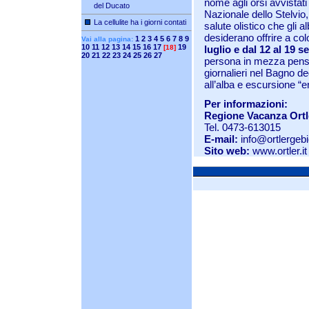
nome agli orsi avvista
del Ducato
Nazionale dello Stelvio,
La cellulite ha i giorni contati
salute olistico che gli al
desiderano offrire a c
1
2
3
4
5
6
7
8
9
Vai alla pagina:
10
11
12
13
14
15
16
17
19
[18]
luglio e dal 12 al 19 
20
21
22
23
24
25
26
27
persona in mezza pensi
giornalieri nel Bagno d
all’alba e escursione “e
Per informazioni:
Regione Vacanza Ortl
Tel. 0473-613015
E-mail:
info@ortlergebie
Sito web:
www.ortler.it