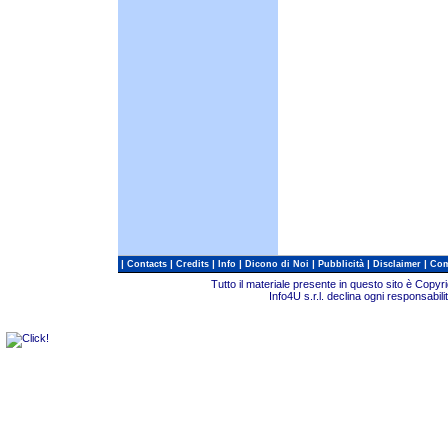
|
|
|
|
|
|
|
Contacts
Credits
Info
Dicono di Noi
Pubblicità
Disclaimer
Com
Tutto il materiale presente in questo sito è Copy
Info4U s.r.l. declina ogni responsabili