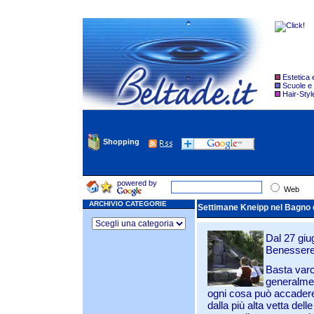
Estetica
Scuole e
Hair-Styl
Shopping
powered by
Web
ARCHIVIO CATEGORIE
Settimane Kneipp nel Bagno d
Dal 27 giug
Benessere
Basta varc
generalmen
ogni cosa può accadere
dalla più alta vetta dell