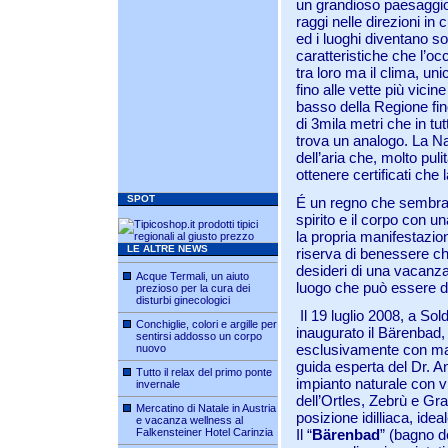
un grandioso paesaggio n
raggi nelle direzioni in 
ed i luoghi diventano so
caratteristiche che l’oc
tra loro ma il clima, un
fino alle vette più vicine
basso della Regione fino 
di 3mila metri che in tu
trova un analogo. La N
dell’aria che, molto pul
ottenere certificati che 
SPOT
É un regno che sembra 
spirito e il corpo con 
la propria manifestazi
LE ALTRE NEWS
riserva di benessere ch
desideri di una vacanza
Acque Termali, un aiuto
luogo che può essere des
prezioso per la cura dei
disturbi ginecologici
Il 19 luglio 2008, a So
Conchiglie, colori e argille per
inaugurato il Bärenbad,
sentirsi addosso un corpo
esclusivamente con mater
nuovo
guida esperta del Dr. A
Tutto il relax del primo ponte
impianto naturale con vi
invernale
dell’Ortles, Zebrù e Gra
Mercatino di Natale in Austria
posizione idilliaca, ide
e vacanza wellness al
Falkensteiner Hotel Carinzia
Il “
Bärenbad
” (bagno de