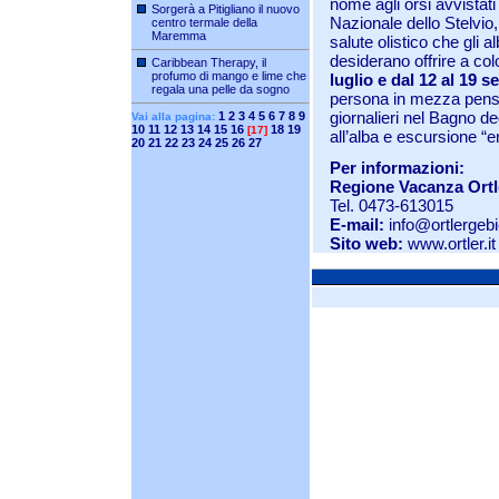
nome agli orsi avvista
Sorgerà a Pitigliano il nuovo
Nazionale dello Stelvio,
centro termale della
Maremma
salute olistico che gli al
desiderano offrire a c
Caribbean Therapy, il
profumo di mango e lime che
luglio e dal 12 al 19 
regala una pelle da sogno
persona in mezza pensi
giornalieri nel Bagno d
1
2
3
4
5
6
7
8
9
Vai alla pagina:
10
11
12
13
14
15
16
18
19
[17]
all’alba e escursione “e
20
21
22
23
24
25
26
27
Per informazioni:
Regione Vacanza Ortl
Tel. 0473-613015
E-mail:
info@ortlergebie
Sito web:
www.ortler.it