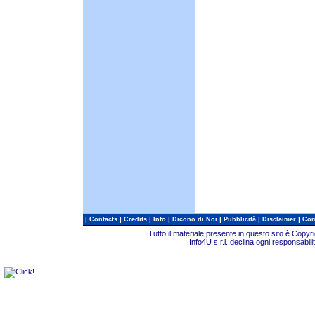
|
|
|
|
|
|
|
Contacts
Credits
Info
Dicono di Noi
Pubblicità
Disclaimer
Com
Tutto il materiale presente in questo sito è Copy
Info4U s.r.l. declina ogni responsabili