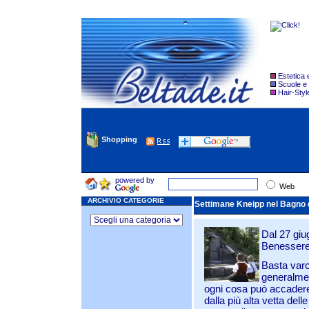
Estetica
Scuole e
Hair-Styl
Shopping
powered by
Web
ARCHIVIO CATEGORIE
Settimane Kneipp nel Bagno d
Dal 27 giug
Benessere
Basta varc
generalmen
ogni cosa può accadere
dalla più alta vetta dell