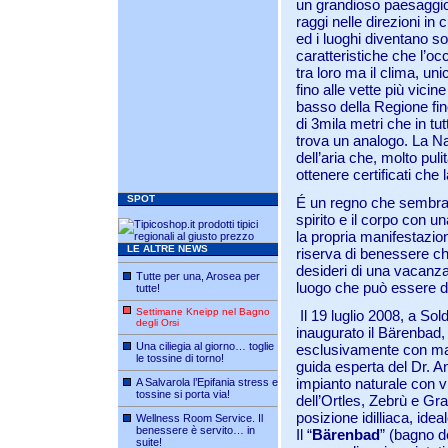
un grandioso paesaggio n
raggi nelle direzioni in 
ed i luoghi diventano so
caratteristiche che l’oc
tra loro ma il clima, un
fino alle vette più vicine
basso della Regione fino 
di 3mila metri che in tu
trova un analogo. La N
dell’aria che, molto pul
ottenere certificati che 
SPOT
É un regno che sembra 
spirito e il corpo con 
la propria manifestazi
LE ALTRE NEWS
riserva di benessere ch
desideri di una vacanza
Tutte per una, Arosea per
luogo che può essere des
tutte!
Settimane Kneipp nel Bagno
Il 19 luglio 2008, a So
degli Orsi
inaugurato il Bärenbad,
Una ciliegia al giorno… toglie
esclusivamente con mater
le tossine di torno!
guida esperta del Dr. A
impianto naturale con vi
A Salvarola l’Epifania stress e
tossine si porta via!
dell’Ortles, Zebrù e Gra
posizione idilliaca, ide
Wellness Room Service. Il
benessere è servito… in
Il “
Bärenbad
” (bagno de
suite!