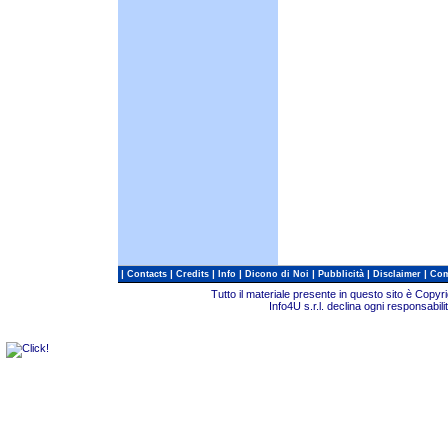
|
|
|
|
|
|
|
Contacts
Credits
Info
Dicono di Noi
Pubblicità
Disclaimer
Com
Tutto il materiale presente in questo sito è Copy
Info4U s.r.l. declina ogni responsabili