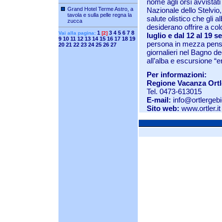
nome agli orsi avvista
Grand Hotel Terme Astro, a
Nazionale dello Stelvio,
tavola e sulla pelle regna la
salute olistico che gli al
zucca
desiderano offrire a c
1
3
4
5
6
7
8
Vai alla pagina:
[2]
luglio e dal 12 al 19 
9
10
11
12
13
14
15
16
17
18
19
persona in mezza pensi
20
21
22
23
24
25
26
27
giornalieri nel Bagno d
all’alba e escursione “e
Per informazioni:
Regione Vacanza Ortl
Tel. 0473-613015
E-mail:
info@ortlergebie
Sito web:
www.ortler.it