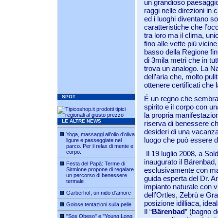
un grandioso paesaggio n
raggi nelle direzioni in 
ed i luoghi diventano so
caratteristiche che l’oc
tra loro ma il clima, un
fino alle vette più vicine
basso della Regione fino 
di 3mila metri che in tu
trova un analogo. La N
dell’aria che, molto pul
ottenere certificati che 
SPOT
É un regno che sembra 
spirito e il corpo con 
la propria manifestazi
LE ALTRE NEWS
riserva di benessere ch
desideri di una vacanza
Yoga, massaggi all’olio d’oliva
luogo che può essere des
ligure e passeggiate nel
parco. Per il relax di mente e
corpo.
Il 19 luglio 2008, a So
inaugurato il Bärenbad,
Festa del Papà: Terme di
esclusivamente con mater
Sirmione propone di regalare
un percorso di benessere
guida esperta del Dr. A
termale
impianto naturale con vi
Garberhof, un nido d’amore
dell’Ortles, Zebrù e Gra
posizione idilliaca, ide
Golose tentazioni sulla pelle
Il “
Bärenbad
” (bagno de
"Sos Obeso" e "Young Long