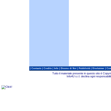
|
|
|
|
|
|
|
Contacts
Credits
Info
Dicono di Noi
Pubblicità
Disclaimer
Com
Tutto il materiale presente in questo sito è Copy
Info4U s.r.l. declina ogni responsabili