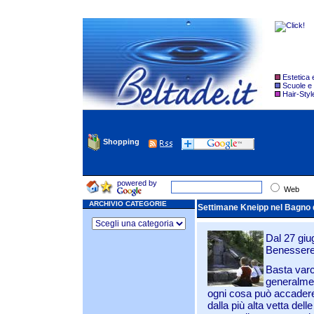
Estetica
Scuole e
Hair-Styl
Shopping
powered by
Web
ARCHIVIO CATEGORIE
Settimane Kneipp nel Bagno d
Dal 27 giug
Benessere
Basta varc
generalmen
ogni cosa può accadere
dalla più alta vetta dell