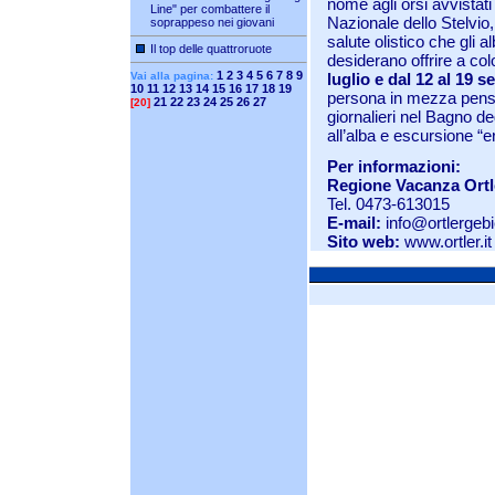
nome agli orsi avvista
Line" per combattere il
Nazionale dello Stelvio,
soprappeso nei giovani
salute olistico che gli al
Il top delle quattroruote
desiderano offrire a c
1
2
3
4
5
6
7
8
9
Vai alla pagina:
luglio e dal 12 al 19 
10
11
12
13
14
15
16
17
18
19
persona in mezza pensi
21
22
23
24
25
26
27
[20]
giornalieri nel Bagno d
all’alba e escursione “e
Per informazioni:
Regione Vacanza Ortl
Tel. 0473-613015
E-mail:
info@ortlergebie
Sito web:
www.ortler.it