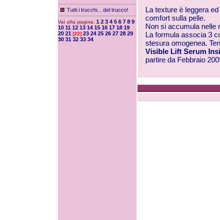
La texture è leggera ed
Tutti i trucchi... del trucco!
comfort sulla pelle.
1
2
3
4
5
6
7
8
9
Vai alla pagina:
Non si accumula nelle 
10
11
12
13
14
15
16
17
18
19
20
21
23
24
25
26
27
28
29
La formula associa 3 co
[22]
30
31
32
33
34
stesura omogenea. Ten
Visible Lift Serum Ins
partire da Febbraio 200