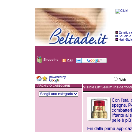
Estetica
Scuole e
Hair-Styl
Shopping
powered by
Web
ARCHIVIO CATEGORIE
Visible Lift Serum Inside fond
Con l’età, 
spegne. Pe
combatterli
liftante al
pelle è pi
Fin dalla prima applicaz