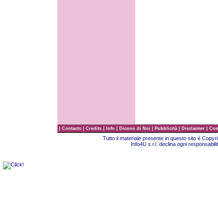
|
|
|
|
|
|
|
Contacts
Credits
Info
Dicono di Noi
Pubblicità
Disclaimer
Com
Tutto il materiale presente in questo sito è Copy
Info4U s.r.l. declina ogni responsabili