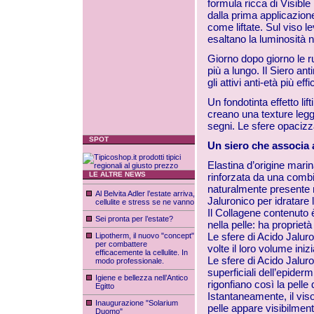
formula ricca di Visible
dalla prima applicazione 
come liftate. Sul viso lev
esaltano la luminosità na
Giorno dopo giorno le ru
più a lungo. Il Siero an
gli attivi anti-età più ef
Un fondotinta effetto lif
creano una texture legg
segni. Le sfere opacizzan
SPOT
Un siero che associa a
Elastina d’origine marina
LE ALTRE NEWS
rinforzata da una combin
naturalmente presente ne
Al Belvita Adler l’estate arriva,
Jaluronico per idratare l
cellulite e stress se ne vanno
Il Collagene contenuto è
Sei pronta per l’estate?
nella pelle: ha proprietà
Le sfere di Acido Jalur
Lipotherm, il nuovo "concept"
per combattere
volte il loro volume inizi
efficacemente la cellulite. In
Le sfere di Acido Jaluro
modo professionale.
superficiali dell’epider
Igiene e bellezza nell’Antico
rigonfiano così la pelle d
Egitto
Istantaneamente, il viso
Inaugurazione "Solarium
pelle appare visibilmen
Duomo"