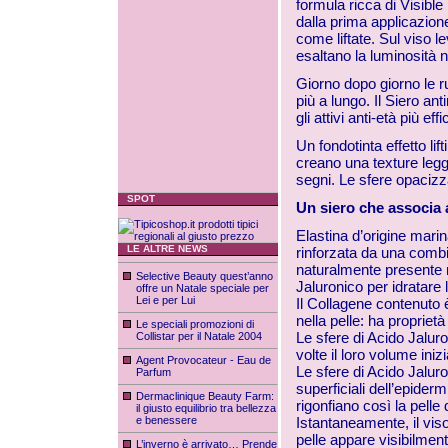
formula ricca di Visible
dalla prima applicazione 
come liftate. Sul viso lev
esaltano la luminosità na
Giorno dopo giorno le ru
più a lungo. Il Siero an
gli attivi anti-età più ef
Un fondotinta effetto lif
creano una texture legg
segni. Le sfere opacizzan
SPOT
Un siero che associa a
Elastina d’origine marina
LE ALTRE NEWS
rinforzata da una combin
naturalmente presente ne
Selective Beauty quest’anno
Jaluronico per idratare l
offre un Natale speciale per
Lei e per Lui
Il Collagene contenuto è
nella pelle: ha proprietà
Le speciali promozioni di
Le sfere di Acido Jalur
Collistar per il Natale 2004
volte il loro volume inizi
Agent Provocateur - Eau de
Le sfere di Acido Jaluro
Parfum
superficiali dell’epider
Dermaclinique Beauty Farm:
rigonfiano così la pelle d
il giusto equilibrio tra bellezza
e benessere
Istantaneamente, il viso
pelle appare visibilmen
L’inverno è arrivato… Prende