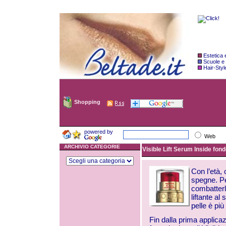
Estetica
Scuole e
Hair-Styl
Shopping
powered by
Web
ARCHIVIO CATEGORIE
Visible Lift Serum Inside fond
Con l’età, 
spegne. Pe
combatterli
liftante al
pelle è pi
Fin dalla prima applicaz