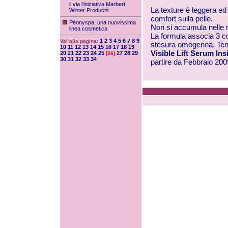
il via l’iniziativa Marbert
La texture è leggera ed
Winter Products
comfort sulla pelle.
Pèonyspa, una nuovissima
Non si accumula nelle 
linea cosmetica
La formula associa 3 co
1
2
3
4
5
6
7
8
9
Vai alla pagina:
stesura omogenea. Ten
10
11
12
13
14
15
16
17
18
19
Visible Lift Serum Ins
20
21
22
23
24
25
27
28
29
[26]
30
31
32
33
34
partire da Febbraio 200