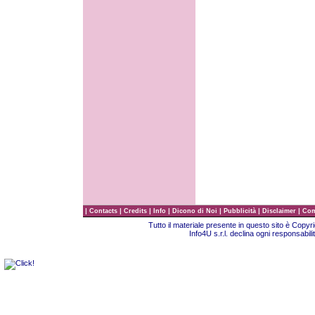
|
|
|
|
|
|
|
Contacts
Credits
Info
Dicono di Noi
Pubblicità
Disclaimer
Com
Tutto il materiale presente in questo sito è Copy
Info4U s.r.l. declina ogni responsabili