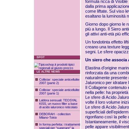
formula ricca di Visible
dalla prima applicazione 
come liftate. Sul viso lev
esaltano la luminosità na
Giorno dopo giorno le ru
più a lungo. Il Siero an
gli attivi anti-età più ef
Un fondotinta effetto lif
creano una texture legg
segni. Le sfere opacizzan
SPOT
Un siero che associa a
Elastina d’origine marina
LE ALTRE NEWS
rinforzata da una combin
naturalmente presente ne
Collistar: speciale anticellulite
Jaluronico per idratare l
2007 (parte 2)
Il Collagene contenuto è
Collistar: speciale anticellulite
nella pelle: ha proprietà
2007 (parte 1)
Le sfere di Acido Jalur
Labbra sensuali: TEOSYAL
volte il loro volume inizi
KISS, un nuovo filler a base
Le sfere di Acido Jaluro
di acido ialuronico reticolato
superficiali dell’epider
DEBORAH - collection
rigonfiano così la pelle d
Milano-Tokio
Istantaneamente, il viso
In forma perfetta: i trattamenti
pelle appare visibilmen
speciali per “superare” la