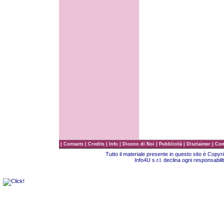
|
|
|
|
|
|
|
Contacts
Credits
Info
Dicono di Noi
Pubblicità
Disclaimer
Com
Tutto il materiale presente in questo sito è Copy
Info4U s.r.l. declina ogni responsabili