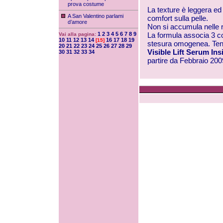
prova costume
La texture è leggera ed
A San Valentino parlami
comfort sulla pelle.
d’amore
Non si accumula nelle 
1
2
3
4
5
6
7
8
9
La formula associa 3 co
Vai alla pagina:
10
11
12
13
14
16
17
18
19
[15]
stesura omogenea. Ten
20
21
22
23
24
25
26
27
28
29
Visible Lift Serum Ins
30
31
32
33
34
partire da Febbraio 200