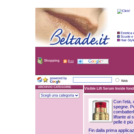
Estetica
Scuole e
Hair-Styl
Shopping
powered by
Web
ARCHIVIO CATEGORIE
Visible Lift Serum Inside fond
Con l’età, 
spegne. Pe
combatterli
liftante al
pelle è pi
Fin dalla prima applicaz