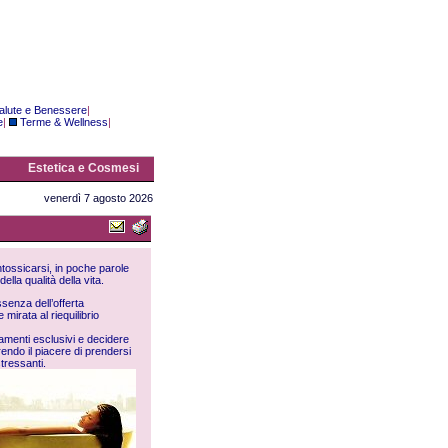
alute e Benessere
|
e
|
Terme & Wellness
|
Estetica e Cosmesi
venerdì 7 agosto 2026
intossicarsi, in poche parole
ella qualità della vita.
ssenza dell’offerta
mirata al riequilibrio
tamenti esclusivi e decidere
endo il piacere di prendersi
stressanti.