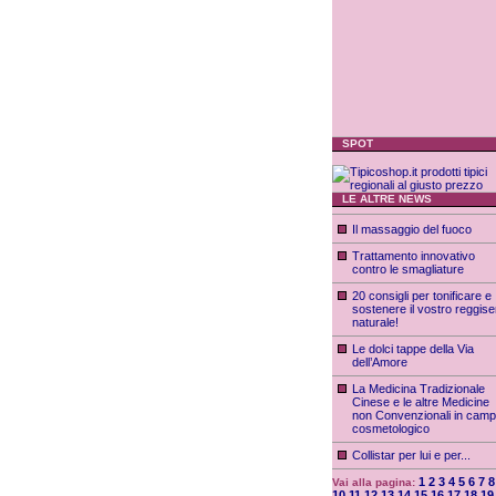
SPOT
LE ALTRE NEWS
Il massaggio del fuoco
Trattamento innovativo
contro le smagliature
20 consigli per tonificare e
sostenere il vostro reggis
naturale!
Le dolci tappe della Via
dell’Amore
La Medicina Tradizionale
Cinese e le altre Medicine
non Convenzionali in cam
cosmetologico
Collistar per lui e per...
1
2
3
4
5
6
7
8
Vai alla pagina:
10
11
12
13
14
15
16
17
18
19