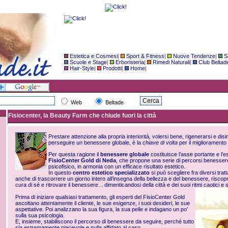
Estetica e Cosmesi
|
Sport & Fitness
|
Nuove Tendenze
|
S
Scuole e Stage
|
Erboristeria
|
Rimedi Naturali
|
Club Beltad
Hair-Style
|
Prodotti
|
Home
|
Web
Beltade
Fisiocenter, la Beauty Farm che chiude fuori la città
Prestare attenzione alla propria interiorità, volersi bene, rigenerarsi e dis
perseguire un benessere
globale
, è la
chiave di volta
per il miglioramento d
Per questa ragione il
benessere
globale
costituisce l’asse portante e l’e
FisioCenter
Gold di Neda
, che propone una serie di percorsi benessere 
psicofisico, in armonia con un efficace risultato estetico.
In questo
centro estetico specializzato
si può scegliere fra diversi trat
anche di trascorrere un giorno intero all’insegna della bellezza e del benessere, riscopr
cura di sé e ritrovare il benessere... dimenticandosi della città e dei suoi ritmi caotici e 
Prima di iniziare qualsiasi trattamento, gli esperti del
FisioCenter
Gold
ascoltano attentamente il cliente, le sue esigenze, i suoi desideri, le sue
aspettative
. Poi analizzano la sua figura, la sua pelle e indagano un po’
sulla sua psicologia.
E, insieme, stabiliscono il percorso di benessere da seguire, perché tutto
sia
estremamente
piacevole e nulla affidato al caso.