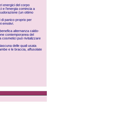
tri energici del corpo
ci e l’energia comincia a
a sudorazione (un ottimo
i di panico proprio per
mi emotivi.
 benefica alternanza caldo-
azione contemporanea del
 cosmetici può rivitalizzare
ciascuna delle quali usata
gambe e le braccia, affusolate