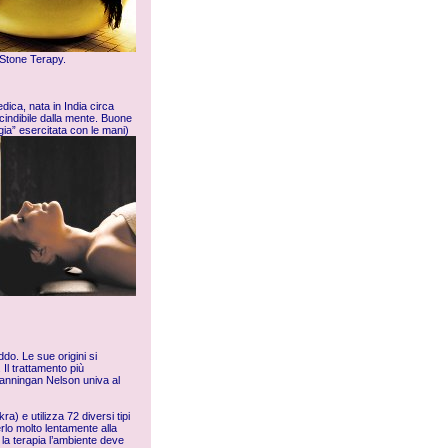
a Stone Terapy.
edica
, nata in India circa
scindibile dalla mente. Buone
gia” esercitata con le mani)
do. Le sue origini si
 Il trattamento più
 Hanningan Nelson univa al
) e utilizza 72 diversi tipi
erlo molto lentamente alla
 la terapia l’ambiente deve