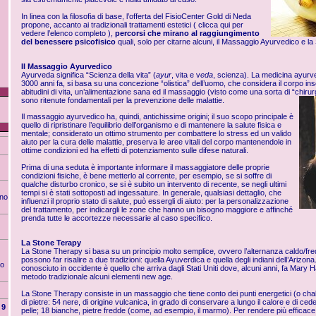
In linea con la filosofia di base, l’offerta del
FisioCenter
Gold di Neda
propone, accanto ai tradizionali trattamenti estetici (
clicca
qui per
vedere l’elenco completo
),
percorsi che mirano al raggiungimento
del benessere psicofisico
quali, solo per citarne alcuni, il Massaggio Ayurvedico e l
Il Massaggio Ayurvedico
Ayurveda significa “Scienza della vita” (
ayur
,
vita
e v
eda
, scienza). La medicina
ayurv
3000 anni fa, si basa su una concezione “
olistica
” dell’uomo, che considera il corpo in
abitudini di vita, un’alimentazione sana ed il massaggio (visto come una sorta di “chirur
sono ritenute fondamentali per la prevenzione delle malattie.
Il massaggio
ayurvedico
ha, quindi, antichissime origini; il suo scopo principale è
quello di ripristinare l’equilibrio dell’organismo e di mantenere la salute fisica e
mentale; considerato un ottimo strumento per combattere lo stress ed un valido
aiuto per la cura delle malattie, preserva le aree vitali del corpo mantenendole in
ottime condizioni ed ha effetti di potenziamento sulle difese naturali.
Prima di una seduta è importante informare il massaggiatore delle proprie
condizioni fisiche, è bene metterlo al corrente, per esempio, se si soffre di
qualche disturbo cronico, se si è subito un intervento di recente, se negli ultimi
tempi si è stati sottoposti ad ingessature. In generale, qualsiasi dettaglio, che
eno
influenzi il proprio stato di salute, può essergli
di
aiuto: per la personalizzazione
del trattamento, per indicargli le zone che hanno un bisogno maggiore e affinché
prenda tutte le accortezze necessarie al caso specifico.
La Stone Terapy
La Stone Therapy si basa su un principio molto semplice, ovvero l’alternanza caldo/fred
possono far risalire a due tradizioni: quella Ayuverdica e quella degli indiani dell’Arizona.
po
conosciuto in occidente è quello che arriva dagli Stati Uniti dove, alcuni anni, fa Mary
metodo tradizionale alcuni elementi new age.
La Stone Therapy consiste in un massaggio che tiene conto dei punti energetici (o chakra
di pietre: 54 nere, di origine vulcanica, in grado di conservare a lungo il calore e di ced
9
pelle; 18 bianche, pietre fredde (come, ad esempio, il marmo). Per rendere più efficace