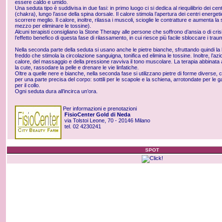
essere caldo e umido.
Una seduta tipo è suddivisa in due fasi: in primo luogo ci si dedica al riequilibrio dei cen
(chakra), lungo l’asse della spina dorsale. Il calore stimola l’apertura dei centri energeti
scorrere meglio. Il calore, inoltre, rilassa i muscoli, scioglie le contratture e aumenta l
mezzo per eliminare le tossine).
Alcuni terapisti consigliano la Stone Therapy alle persone che soffrono d’ansia o di cris
l’effetto benefico di questa fase di rilassamento, in cui riesce più facile sbloccare i trau
Nella seconda parte della seduta si usano anche le pietre bianche, sfruttando quindi la
freddo che stimola la circolazione sanguigna, tonifica ed elimina le tossine. Inoltre, l’
calore, del massaggio e della pressione ravviva il tono muscolare. La terapia abbinata a
la cute, rassodare la pelle e drenare le vie linfatiche.
Oltre a quelle nere e bianche, nella seconda fase si utilizzano pietre di forme diverse, 
per una parte precisa del corpo: sottili per le scapole e la schiena, arrotondate per le 
per il collo.
Ogni seduta dura all’incirca un’ora.
Per informazioni e prenotazioni
FisioCenter
Gold di Neda
via Tolstoi Leone, 70 - 20146 Milano
tel. 02 4230241
SPOT