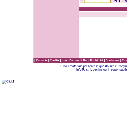
tel. 02 
|
|
|
|
|
|
|
Contacts
Credits
Info
Dicono di Noi
Pubblicità
Disclaimer
Com
Tutto il materiale presente in questo sito è Copy
Info4U s.r.l. declina ogni responsabili