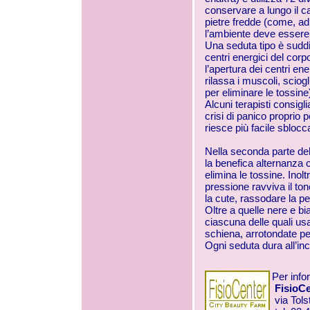
conservare a lungo il ca
pietre fredde (come, ad
l’ambiente deve essere
Una seduta tipo è suddivi
centri energici del corp
l’apertura dei centri ene
rilassa i muscoli, scio
per eliminare le tossine
Alcuni terapisti consigl
crisi di panico proprio p
riesce più facile sblocc
Nella seconda parte del
la benefica alternanza 
elimina le tossine. Ino
pressione ravviva il to
la cute, rassodare la pel
Oltre a quelle nere e bi
ciascuna delle quali usa
schiena, arrotondate per
Ogni seduta dura all’inc
Per info
FisioCe
via Tols