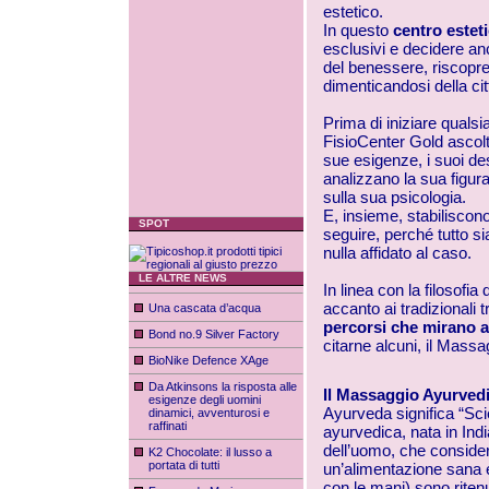
estetico.
In questo
centro estet
esclusivi e decidere anc
del benessere, riscopren
dimenticandosi della citt
Prima di iniziare qualsia
FisioCenter
Gold ascolta
sue esigenze, i suoi de
analizzano la sua figura
sulla sua psicologia.
E, insieme, stabiliscon
SPOT
seguire, perché tutto s
nulla affidato al caso.
LE ALTRE NEWS
In linea con la filosofia 
accanto ai tradizionali t
Una cascata d’acqua
percorsi che mirano a
Bond no.9 Silver Factory
citarne alcuni, il Mass
BioNike Defence XAge
Da Atkinsons la risposta alle
Il Massaggio Ayurved
esigenze degli uomini
Ayurveda significa “Scie
dinamici, avventurosi e
raffinati
ayurvedica
, nata in In
dell’uomo, che considera
K2 Chocolate: il lusso a
portata di tutti
un’alimentazione sana e
con le mani) sono riten