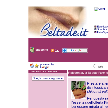
Estetica
Scuole e
Hair-Styl
Shopping
powered by
Web
ARCHIVIO CATEGORIE
Fisiocenter, la Beauty Farm ch
Prestare atten
disintossicar
chiave di volt
Per questa ra
l’essenza dell’offerta
Fi
benessere mirata al rieq