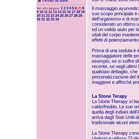
Fermes de Marie
Il massaggio
ayurvedic
1
2
3
4
5
6
8
Vai alla pagina:
[7]
9
10
11
12
13
14
15
16
17
18
19
suo scopo principale è qu
20
21
22
23
24
25
26
27
28
29
dell’organismo e di man
30
31
32
33
34
considerato un ottimo 
ed un valido aiuto per l
vitali del corpo manten
effetti di potenziamento 
Prima di una seduta è i
massaggiatore delle prop
esempio, se si soffre di
recente, se negli ultimi
qualsiasi dettaglio, che 
personalizzazione del t
maggiore e affinché pre
La Stone Terapy
La Stone Therapy si bas
caldo/freddo. Le sue ori
quella degli indiani del
arriva dagli Stati Unit
tradizionale alcuni ele
La Stone Therapy consis
chakra) e utilizza 72 div