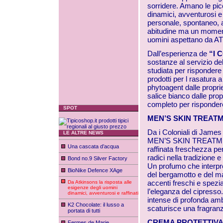
sorridere. Amano le picc
dinamici, avventurosi e 
personale, spontaneo, au
abitudine ma un momento
uomini aspettano da AT
Dall’esperienza de
“I 
sostanze al servizio 
studiata per rispondere 
prodotti per l rasatura a
phytoagent dalle proprie
salice bianco dalle prop
completo per rispondere 
SPOT
MEN’S SKIN TREATM
Da i Coloniali di James
LE ALTRE NEWS
MEN’S SKIN TREATMENT 
Una cascata d’acqua
raffinata freschezza p
radici nella tradizione 
Bond no.9 Silver Factory
Un profumo che interpret
BioNike Defence XAge
del bergamotto e del ma
accenti freschi e spez
Da Atkinsons la risposta alle
esigenze degli uomini
l’eleganza del cipresso
dinamici, avventurosi e raffinati
intense di profonda amb
K2 Chocolate: il lusso a
scaturisce una fragranz
portata di tutti
CREMA PROTETTIV
Fermes de Marie