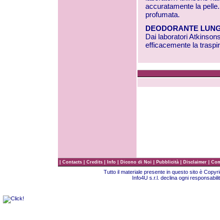
accuratamente la pelle. 
profumata.
DEODORANTE LUNGA 
Dai laboratori Atkinson
efficacemente la traspi
|
|
|
|
|
|
|
Contacts
Credits
Info
Dicono di Noi
Pubblicità
Disclaimer
Com
Tutto il materiale presente in questo sito è Copy
Info4U s.r.l. declina ogni responsabili