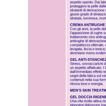
aspetto spento. Dai la
proteggere la pelle dall
idratanti di derivazione
giusto grado di idratazio
idratata, luminosa, morb
CREMA ANTIRUGHE
Con gli anni, la pelle d
l’apparizione di rughe 
trattamento viso antirug
antirughe di derivazione 
compattezza ottimale, c
levigata, liscia e tonica
diventano meno evident
GEL ANTI-STANCHE
Stress, sovraccarichi di
un aspetto affaticato. I
dall’immediato effetto t
segni della fatica sul vis
contenuti nella sua formu
ritrova tono e energia.
MEN’S SKIN TREATMEN
GEL DOCCIA RIGEN
Una vita molto attiva ri
laboratori Atkinsons ha