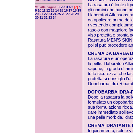
La rasatura è fonte di p
1
2
3
4
5
6
8
Vai alla pagina:
[7]
gli uomini che hanno pel
9
10
11
12
13
14
15
16
17
18
19
20
21
22
23
24
25
26
27
28
29
I laboratori Atkinsons 
30
31
32
33
34
da applicare prima del
rivestendo completamente
rasoio con maggiore facil
viso protetta e pronta 
Rasatura MEN’S SKIN 
poi si può procedere ap
CREMA DA BARBA D
La rasatura è un’operaz
la pelle. I laboratori A
sapone, in grado di amm
tutta sicurezza, che las
protetta si consiglia l’
Dopobarba Idra-Ripara
DOPOBARBA IDRA-RI
Dopo la rasatura la pelle
formulato un dopobarba 
sua formulazione ricca, 
dare immediato sollievo a
una pelle morbida, idra
CREMA IDRATANTE R
Inquinamento, sole e ven