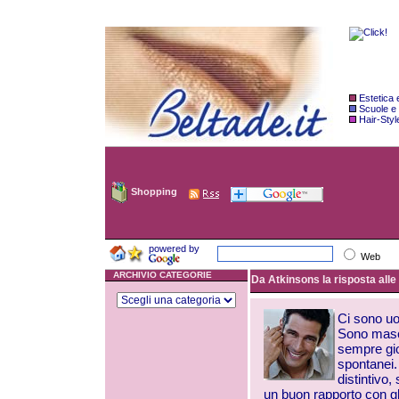
Estetica
Scuole e
Hair-Styl
Shopping
powered by
Web
ARCHIVIO CATEGORIE
Da Atkinsons la risposta alle 
Ci sono uo
Sono masc
sempre gio
spontanei.
distintivo,
un buon rapporto con g