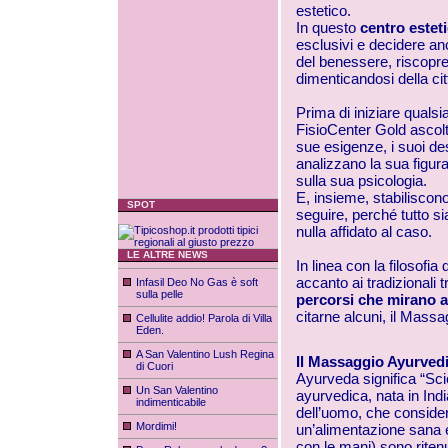
estetico.
In questo
centro estet
esclusivi e decidere anc
del benessere, riscopren
dimenticandosi della citt
Prima di iniziare qualsia
FisioCenter
Gold ascolta
sue esigenze, i suoi de
analizzano la sua figura
sulla sua psicologia.
E, insieme, stabiliscon
SPOT
seguire, perché tutto s
nulla affidato al caso.
LE ALTRE NEWS
In linea con la filosofia 
accanto ai tradizionali t
Infasil Deo No Gas è soft
sulla pelle
percorsi che mirano a
citarne alcuni, il Mass
Cellulite addio! Parola di Villa
Eden.
A San Valentino Lush Regina
Il Massaggio Ayurved
di Cuori
Ayurveda significa “Scie
Un San Valentino
ayurvedica
, nata in In
indimenticabile
dell’uomo, che considera
Mordimi!
un’alimentazione sana e
con le mani) sono riten