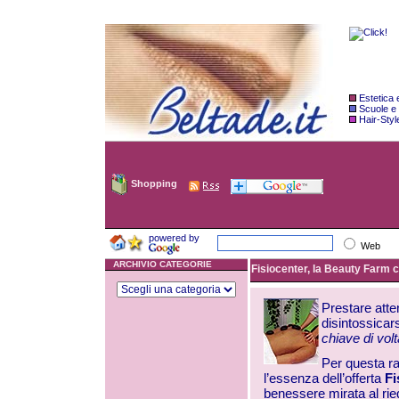
Estetica
Scuole e
Hair-Styl
Shopping
powered by
Web
ARCHIVIO CATEGORIE
Fisiocenter, la Beauty Farm ch
Prestare atten
disintossicar
chiave di volt
Per questa ra
l’essenza dell’offerta
Fi
benessere mirata al rieq