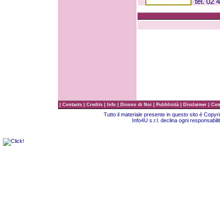
tel. 02 
|
|
|
|
|
|
|
Contacts
Credits
Info
Dicono di Noi
Pubblicità
Disclaimer
Com
Tutto il materiale presente in questo sito è Copy
Info4U s.r.l. declina ogni responsabili