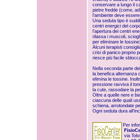
conservare a lungo il ca
pietre fredde (come, ad
l’ambiente deve essere
Una seduta tipo è suddivi
centri energici del corp
l’apertura dei centri ene
rilassa i muscoli, scio
per eliminare le tossine
Alcuni terapisti consigl
crisi di panico proprio p
riesce più facile sblocc
Nella seconda parte del
la benefica alternanza 
elimina le tossine. Ino
pressione ravviva il to
la cute, rassodare la pel
Oltre a quelle nere e bi
ciascuna delle quali usa
schiena, arrotondate per
Ogni seduta dura all’inc
Per info
FisioCe
via Tols