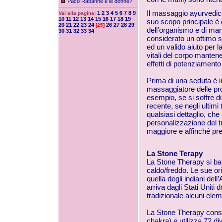
Paco Rabanne e le donne?
Il massaggio
ayurvedic
1
2
3
4
5
6
7
8
9
Vai alla pagina:
10
11
12
13
14
15
16
17
18
19
suo scopo principale è qu
20
21
22
23
24
26
27
28
29
[25]
dell’organismo e di man
30
31
32
33
34
considerato un ottimo 
ed un valido aiuto per l
vitali del corpo manten
effetti di potenziamento 
Prima di una seduta è i
massaggiatore delle prop
esempio, se si soffre di
recente, se negli ultimi
qualsiasi dettaglio, che 
personalizzazione del t
maggiore e affinché pre
La Stone Terapy
La Stone Therapy si bas
caldo/freddo. Le sue ori
quella degli indiani del
arriva dagli Stati Unit
tradizionale alcuni ele
La Stone Therapy consis
chakra) e utilizza 72 div