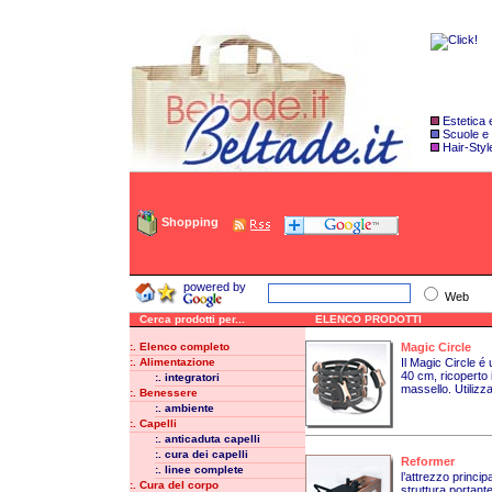
Estetica
Scuole e
Hair-Styl
Shopping
powered by
Web
Cerca prodotti per...
ELENCO PRODOTTI
:. Elenco completo
Magic Circle
:. Alimentazione
Il Magic Circle é
40 cm, ricoperto
:. integratori
massello. Utilizza
:. Benessere
:. ambiente
:. Capelli
:. anticaduta capelli
:. cura dei capelli
Reformer
:. linee complete
l’attrezzo princip
:. Cura del corpo
struttura portant