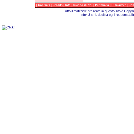
|
|
|
|
|
|
|
Contacts
Credits
Info
Dicono di Noi
Pubblicità
Disclaimer
Com
Tutto il materiale presente in questo sito è Copy
Info4U s.r.l. declina ogni responsabili