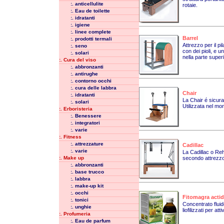
:. anticellulite
rotaie.
:. Eau de toilette
:. idratanti
:. igiene
:. linee complete
Barrel
:. prodotti termali
Attrezzo per il p
:. seno
con dei pioli, e u
:. solari
nella parte superi
:. Cura del viso
:. abbronzanti
:. antirughe
:. contorno occhi
:. cura delle labbra
Chair
:. idratanti
La Chair é sicura
:. solari
Utilizzata nel mo
:. Erboristeria
:. Benessere
:. integratori
:. varie
:. Fitness
:. attrezzature
Cadillac
:. varie
La Cadillac o Reha
:. Make up
secondo attrezzo 
:. abbronzanti
:. base trucco
:. labbra
:. make-up kit
:. occhi
Fitomagra actid
:. tonici
Concentrato fluid
:. unghie
liofilizzati per a
:. Profumeria
:. Eau de parfum