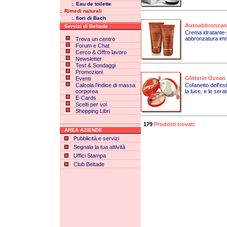
:. Eau de toilette
:. Rimedi naturali
:. fiori di Bach
Autoabbronzant
Servizi di Beltade
Crema idratante-pr
abbronzatura imm
Trova un centro
Forum e Chat
Cerco & Offro lavoro
Newsletter
Test & Sondaggi
Promozioni
Glitterin Ocean
Eventi
Calcola l'indice di massa
Cofanetto dell'es
corporea
la luce, e le serate
E-Cards
Scelti per voi
Shopping Libri
179
Prodotti trovati
AREA AZIENDE
Pubblicità e servizi
Segnala la tua attività
Uffici Stampa
Club Beltade