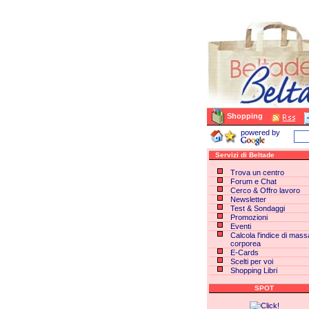
Shopping
powered by
Servizi di Beltade
Trova un centro
Forum e Chat
Cerco & Offro lavoro
Newsletter
Test & Sondaggi
Promozioni
Eventi
Calcola l'indice di mass
corporea
E-Cards
Scelti per voi
Shopping Libri
SPOT