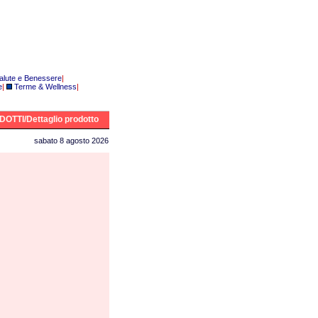
alute e Benessere
|
e
|
Terme & Wellness
|
OTTI/Dettaglio prodotto
sabato 8 agosto 2026