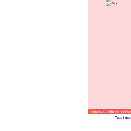
|
|
|
|
Contacts
Credits
Info
Dico
Tutto il ma