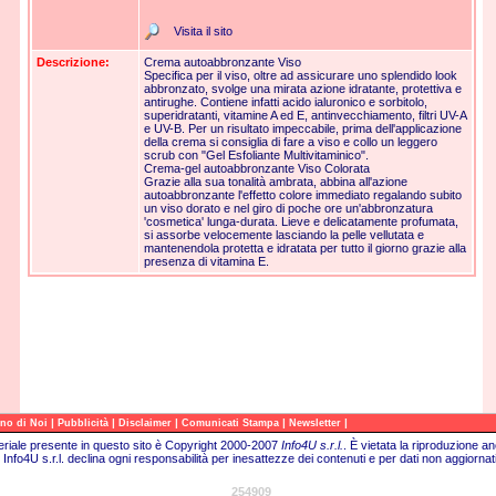
Visita il sito
Descrizione:
Crema autoabbronzante Viso
Specifica per il viso, oltre ad assicurare uno splendido look
abbronzato, svolge una mirata azione idratante, protettiva e
antirughe. Contiene infatti acido ialuronico e sorbitolo,
superidratanti, vitamine A ed E, antinvecchiamento, filtri UV-A
e UV-B. Per un risultato impeccabile, prima dell'applicazione
della crema si consiglia di fare a viso e collo un leggero
scrub con "Gel Esfoliante Multivitaminico".
Crema-gel autoabbronzante Viso Colorata
Grazie alla sua tonalità ambrata, abbina all'azione
autoabbronzante l'effetto colore immediato regalando subito
un viso dorato e nel giro di poche ore un'abbronzatura
'cosmetica' lunga-durata. Lieve e delicatamente profumata,
si assorbe velocemente lasciando la pelle vellutata e
mantenendola protetta e idratata per tutto il giorno grazie alla
presenza di vitamina E.
|
|
|
|
|
no di Noi
Pubblicità
Disclaimer
Comunicati Stampa
Newsletter
teriale presente in questo sito è Copyright 2000-2007
Info4U s.r.l.
.
È vietata la riproduzione an
Info4U s.r.l. declina ogni responsabilità per inesattezze dei contenuti e per dati non aggiornati
254909