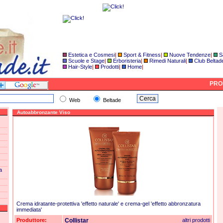
Estetica e Cosmesi
|
Sport & Fitness
|
Nuove Tendenze
|
S
Scuole e Stage
|
Erboristeria
|
Rimedi Naturali
|
Club Beltad
Hair-Style
|
Prodotti
|
Home
|
PROD
Web
Beltade
Autoabbronzante Viso
a
Crema idratante-protettiva 'effetto naturale' e crema-gel 'effetto abbronzatura
immediata'
Produttore:
Collistar
altri prodotti