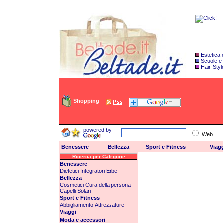
Estetica
Scuole e
Hair-Styl
Shopping
powered by
Web
Benessere
Bellezza
Sport e Fitness
Viag
Ricerca per Categorie
Benessere
Dietetici
Integratori
Erbe
Bellezza
Cosmetici
Cura della persona
Capelli
Solari
Sport e Fitness
Abbigliamento
Attrezzature
Viaggi
Moda e accessori