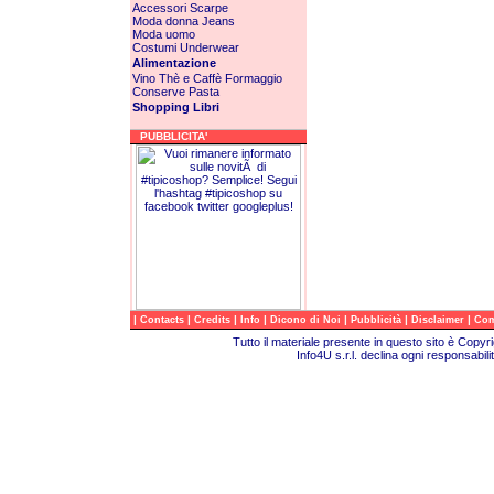
Accessori
Scarpe
Moda donna
Jeans
Moda uomo
Costumi
Underwear
Alimentazione
Vino
Thè e Caffè
Formaggio
Conserve
Pasta
Shopping Libri
PUBBLICITA'
|
|
|
|
|
|
|
Contacts
Credits
Info
Dicono di Noi
Pubblicità
Disclaimer
Com
Tutto il materiale presente in questo sito è Copy
Info4U s.r.l. declina ogni responsabili