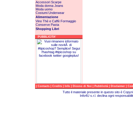
Accessori
Scarpe
Moda donna
Jeans
Moda uomo
Costumi
Underwear
Alimentazione
Vino
Thè e Caffè
Formaggio
Conserve
Pasta
Shopping Libri
PUBBLICITA'
|
|
|
|
|
|
|
Contacts
Credits
Info
Dicono di Noi
Pubblicità
Disclaimer
Com
Tutto il materiale presente in questo sito è Copy
Info4U s.r.l. declina ogni responsabili