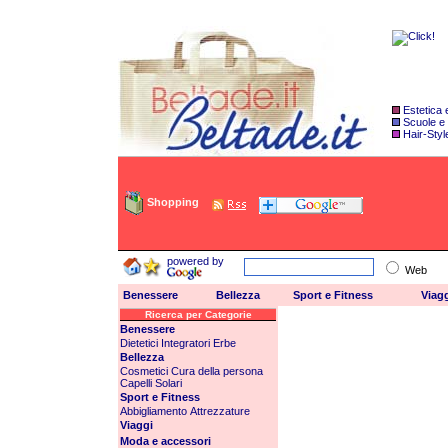
Estetica
Scuole e
Hair-Styl
Shopping
powered by
Web
Benessere
Bellezza
Sport e Fitness
Viag
Ricerca per Categorie
Benessere
Dietetici
Integratori
Erbe
Bellezza
Cosmetici
Cura della persona
Capelli
Solari
Sport e Fitness
Abbigliamento
Attrezzature
Viaggi
Moda e accessori