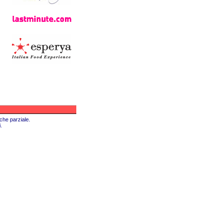
nche parziale.
.