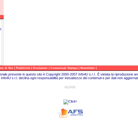
|
|
|
|
|
no di Noi
Pubblicità
Disclaimer
Comunicati Stampa
Newsletter
teriale presente in questo sito è Copyright 2000-2007
Info4U s.r.l.
. È vietata la riproduzione a
Info4U s.r.l. declina ogni responsabilità per inesattezze dei contenuti e per dati non aggiornati
452495