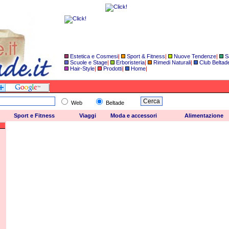
Estetica e Cosmesi
|
Sport & Fitness
|
Nuove Tendenze
|
S
Scuole e Stage
|
Erboristeria
|
Rimedi Naturali
|
Club Beltad
Hair-Style
|
Prodotti
|
Home
|
Web
Beltade
Sport e Fitness
Viaggi
Moda e accessori
Alimentazione