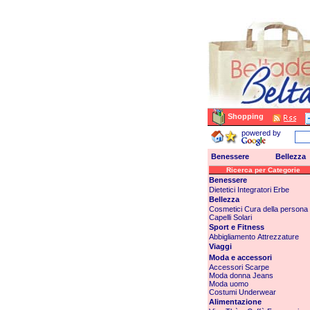
Shopping
powered by
Benessere
Bellezza
Ricerca per Categorie
Benessere
Dietetici
Integratori
Erbe
Bellezza
Cosmetici
Cura della persona
Capelli
Solari
Sport e Fitness
Abbigliamento
Attrezzature
Viaggi
Moda e accessori
Accessori
Scarpe
Moda donna
Jeans
Moda uomo
Costumi
Underwear
Alimentazione