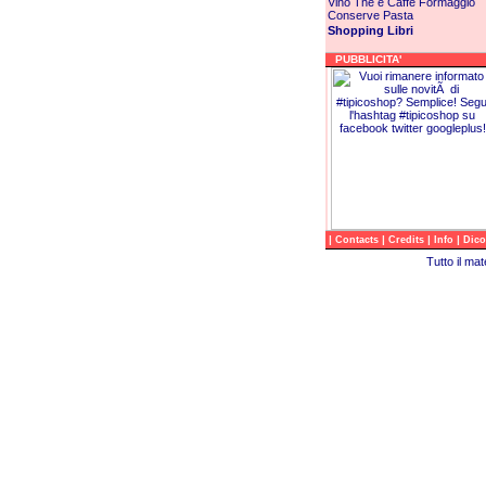
Vino
Thè e Caffè
Formaggio
Conserve
Pasta
Shopping Libri
PUBBLICITA'
|
|
|
|
Contacts
Credits
Info
Dico
Tutto il ma