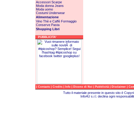
Accessori
Scarpe
Moda donna
Jeans
Moda uomo
Costumi
Underwear
Alimentazione
Vino
Thè e Caffè
Formaggio
Conserve
Pasta
Shopping Libri
PUBBLICITA'
|
|
|
|
|
|
|
Contacts
Credits
Info
Dicono di Noi
Pubblicità
Disclaimer
Com
Tutto il materiale presente in questo sito è Copy
Info4U s.r.l. declina ogni responsabili