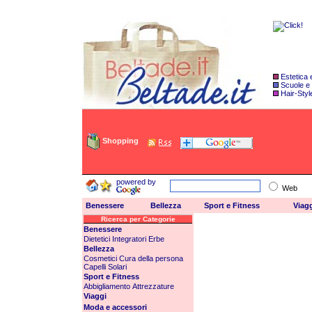
Estetica
Scuole e
Hair-Styl
Shopping
powered by
Web
Benessere
Bellezza
Sport e Fitness
Viag
Ricerca per Categorie
Benessere
Dietetici
Integratori
Erbe
Bellezza
Cosmetici
Cura della persona
Capelli
Solari
Sport e Fitness
Abbigliamento
Attrezzature
Viaggi
Moda e accessori